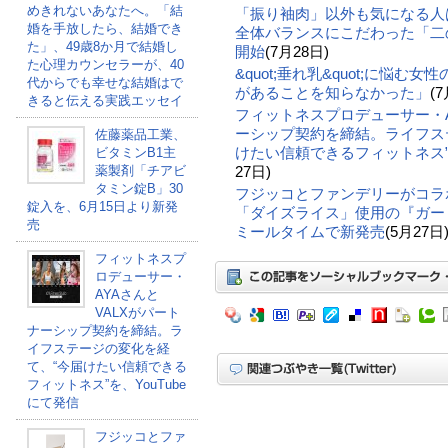
めきれないあなたへ。「結
「振り袖肉」以外も気になる人
婚を手放したら、結婚でき
全体バランスにこだわった「二の
た」、49歳8か月で結婚し
開始
(7月28日)
た心理カウンセラーが、40
&quot;垂れ乳&quot;に悩む
代からでも幸せな結婚はで
があることを知らなかった」
(7
きると伝える実践エッセイ
フィットネスプロデューサー・A
ーシップ契約を締結。ライフス
佐藤薬品工業、
けたい信頼できるフィットネス”を
ビタミンB1主
薬製剤「チアビ
27日)
タミン錠B」30
フジッコとファンデリーがコラ
錠入を、6月15日より新発
「ダイズライス」使用の『ガー
売
ミールタイムで新発売
(5月27日
フィットネスプ
ロデューサー・
AYAさんと
VALXがパート
ナーシップ契約を締結。ラ
イフステージの変化を経
て、“今届けたい信頼できる
フィットネス”を、YouTube
にて発信
フジッコとファ