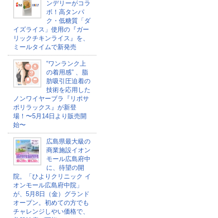
ンデリーがコラ
ボ！高タンパ
ク・低糖質「ダ
イズライス」使用の『ガー
リックチキンライス』を、
ミールタイムで新発売
“ワンランク上
の着用感” 、脂
肪吸引圧迫着の
技術を応用した
ノンワイヤーブラ『リポサ
ポリラックス』が新登
場！〜5月14日より販売開
始〜
広島県最大級の
商業施設イオン
モール広島府中
に、待望の開
院。「ひよりクリニック イ
オンモール広島府中院」
が、5月8日（金）グランド
オープン。初めての方でも
チャレンジしやい価格で、