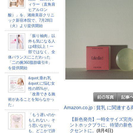
ィラー（直角肩
ヒアルロン
酸）」を、湘南美容クリニ
ック新宿本院で、7月28日
（火）より提供開始
「振り袖肉」以
外も気になる人
は4割以上！一
部ではなく、全
体バランスにこだわった
「二の腕360脂肪吸引®」
を提供開始
&quot;垂れ乳
&quot;に悩む女
性の85%が、
「改善できる施
術があることを知らなかっ
た」
Amazon.co.jp : 貧乳 に関連す
「もう遅いのか
【新色発売】一時全サイズ完売
もしれない」そ
ントホックブラに、待望の新色
う思いながら
クセントに。
(8月4日)
も、どこかで諦