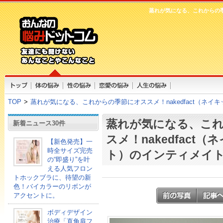
蒸れが気になる、これからの季
TOP
>
蒸れが気になる、これからの季節にオススメ！nakedfact（ネ
蒸れが気になる、こ
新着ニュース30件
スメ！nakedfact
【新色発売】一
時全サイズ完売
ト）のインティメイ
の“即盛り”を叶
える人気フロン
トホックブラに、待望の新
色！バイカラーのリボンが
アクセントに。
ボディデザイン
治療「直角肩フ