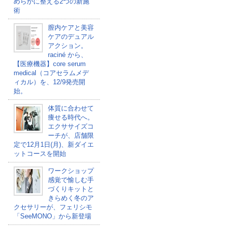
めらかに整える2つの新施
術
膣内ケアと美容
ケアのデュアル
アクション。
raciné から、
【医療機器】core serum
medical（コアセラムメデ
ィカル）を、12/9発売開
始。
体質に合わせて
痩せる時代へ。
エクササイズコ
ーチが、店舗限
定で12月1日(月)、新ダイエ
ットコースを開始
ワークショップ
感覚で愉しむ手
づくりキットと
きらめく冬のア
クセサリーが、フェリシモ
「SeeMONO」から新登場