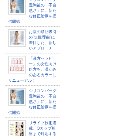
豊胸後の「不自
然さ」に、新た
な修正治療を提
供開始
お腹の脂肪吸引
の“失敗理由”に
着目した、新し
いアプローチ
「漢方セラピ
ー」の女性向け
処方を、温かみ
のあるカラーに
リニューアル！
シリコンバッグ
豊胸後の「不自
然さ」に、新た
な修正治療を提
供開始
リライブ技術搭
載。Oカップ相
当まで対応する