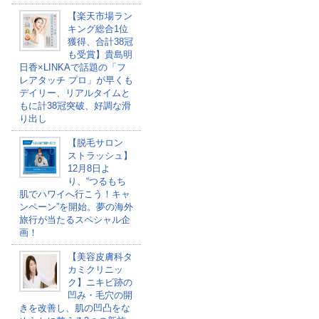
【楽天市場ラン
キング総合1位
獲得、合計38冠
も受賞】貴島明
日香×LINKAで話題の「フ
レアタッチ プロ」が早くも
デイリー、リアルタイムと
もに計38冠突破、好調な滑
り出し
【脱毛サロン
ストラッシュ】
12月8日よ
り、“つるもち
肌でハワイへ行こう！キャ
ンペーン”を開始。夢の海外
旅行が当たるスペシャル企
画！
【美容皮膚科タ
カミクリニッ
ク】ニキビ跡の
凹み・毛穴の開
きを改善し、肌の凹凸をな