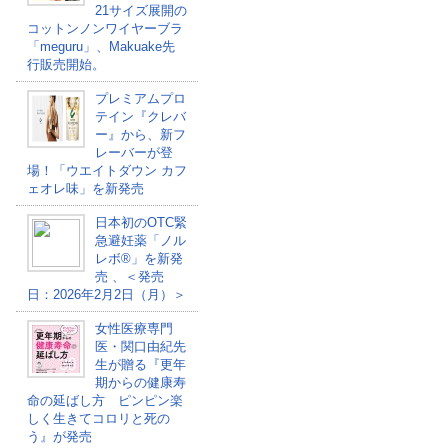
21サイズ展開の
コットンノンワイヤーブラ
「meguru」、Makuake先
行販売開始。
プレミアムプロ
テイン『クレバ
ー』から、新フ
レーバーが登
場！「ウエイトダウン カフ
ェオレ味」を新発売
日本初のOTC緊
急避妊薬「ノル
レボ®」を新発
売 、＜発売
日：2026年2月2日（月）＞
女性医療専門
医・関口由紀先
生が贈る『更年
期からの健康寿
命の延ばし方 ピンピン楽
しく生きてコロリと死の
う』が発売