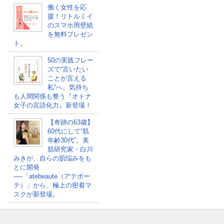
働く女性を応
援！リトルミイ
のスマホ用壁紙
を無料プレゼン
ト。
50の実践フレー
ズで“言いたい
ことが言える
私”へ。気持ち
も人間関係も整う『オトナ
女子の言語化力』新登場！
【奇跡の63歳】
60代にして“肌
年齢30代”。美
肌研究家・白川
みきが、自らの肌悩みをも
とに開発
──「atebeaute（アテボー
テ）」から、極上の密着マ
スクが新登場。