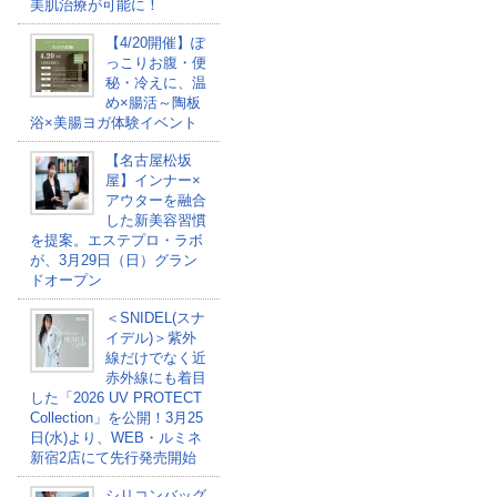
美肌治療が可能に！
【4/20開催】ぽ
っこりお腹・便
秘・冷えに、温
め×腸活～陶板
浴×美腸ヨガ体験イベント
【名古屋松坂
屋】インナー×
アウターを融合
した新美容習慣
を提案。エステプロ・ラボ
が、3月29日（日）グラン
ドオープン
＜SNIDEL(スナ
イデル)＞紫外
線だけでなく近
赤外線にも着目
した「2026 UV PROTECT
Collection」を公開！3月25
日(水)より、WEB・ルミネ
新宿2店にて先行発売開始
シリコンバッグ