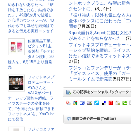
ントホックブラに、待望の新色
めきれないあなたへ。「結
クセントに。
(8月4日)
婚を手放したら、結婚でき
「振り袖肉」以外も気になる人
た」、49歳8か月で結婚し
全体バランスにこだわった「二の
た心理カウンセラーが、40
代からでも幸せな結婚はで
開始
(7月28日)
きると伝える実践エッセイ
&quot;垂れ乳&quot;に悩む
があることを知らなかった」
(7
佐藤薬品工業、
フィットネスプロデューサー・A
ビタミンB1主
ーシップ契約を締結。ライフス
薬製剤「チアビ
けたい信頼できるフィットネス”を
タミン錠B」30
27日)
錠入を、6月15日より新発
売
フジッコとファンデリーがコラ
「ダイズライス」使用の『ガー
フィットネスプ
ミールタイムで新発売
(5月27日
ロデューサー・
AYAさんと
VALXがパート
ナーシップ契約を締結。ラ
イフステージの変化を経
て、“今届けたい信頼できる
フィットネス”を、YouTube
にて発信
フジッコとファ