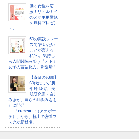
働く女性を応
援！リトルミイ
のスマホ用壁紙
を無料プレゼン
ト。
50の実践フレー
ズで“言いたい
ことが言える
私”へ。気持ち
も人間関係も整う『オトナ
女子の言語化力』新登場！
【奇跡の63歳】
60代にして“肌
年齢30代”。美
肌研究家・白川
みきが、自らの肌悩みをも
とに開発
──「atebeaute（アテボー
テ）」から、極上の密着マ
スクが新登場。