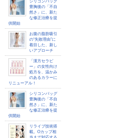
シリコンバッグ
豊胸後の「不自
然さ」に、新た
な修正治療を提
供開始
お腹の脂肪吸引
の“失敗理由”に
着目した、新し
いアプローチ
「漢方セラピ
ー」の女性向け
処方を、温かみ
のあるカラーに
リニューアル！
シリコンバッグ
豊胸後の「不自
然さ」に、新た
な修正治療を提
供開始
リライブ技術搭
載。Oカップ相
当まで対応する