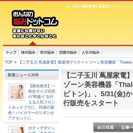
【二子玉川 蔦屋家電】家庭用デリケートゾーン美容機
TOP
>
【二子玉川 蔦屋家電】家庭用デリケートゾーン美容機器「Thaleia p
【二子玉川 蔦屋家電
新着ニュース30件
ゾーン美容機器「Thalei
【新色発売】一
時全サイズ完売
ピトン)」、5/31(金
の“即盛り”を叶
行販売をスタート
える人気フロン
トホックブラに、待望の新
色！バイカラーのリボンが
アクセントに。
ボディデザイン