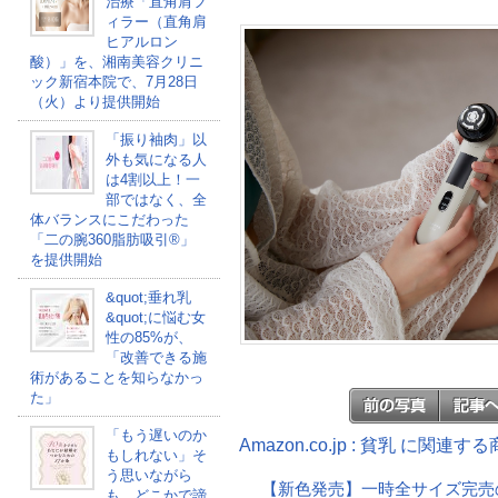
治療「直角肩フ
ィラー（直角肩
ヒアルロン
酸）」を、湘南美容クリニ
ック新宿本院で、7月28日
（火）より提供開始
「振り袖肉」以
外も気になる人
は4割以上！一
部ではなく、全
体バランスにこだわった
「二の腕360脂肪吸引®」
を提供開始
&quot;垂れ乳
&quot;に悩む女
性の85%が、
「改善できる施
術があることを知らなかっ
た」
「もう遅いのか
Amazon.co.jp : 貧乳 に関連す
もしれない」そ
う思いながら
【新色発売】一時全サイズ完売
も、どこかで諦