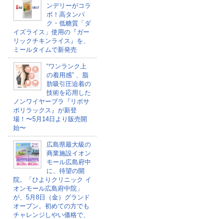
ンデリーがコラ
ボ！高タンパ
ク・低糖質「ダ
イズライス」使用の『ガー
リックチキンライス』を、
ミールタイムで新発売
“ワンランク上
の着用感” 、脂
肪吸引圧迫着の
技術を応用した
ノンワイヤーブラ『リポサ
ポリラックス』が新登
場！〜5月14日より販売開
始〜
広島県最大級の
商業施設イオン
モール広島府中
に、待望の開
院。「ひよりクリニック イ
オンモール広島府中院」
が、5月8日（金）グランド
オープン。初めての方でも
チャレンジしやい価格で、