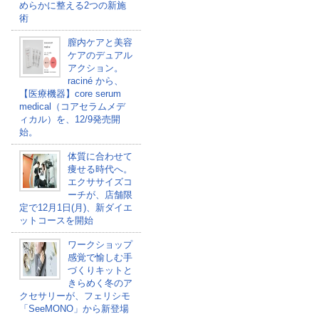
めらかに整える2つの新施
術
膣内ケアと美容
ケアのデュアル
アクション。
raciné から、
【医療機器】core serum
medical（コアセラムメデ
ィカル）を、12/9発売開
始。
体質に合わせて
痩せる時代へ。
エクササイズコ
ーチが、店舗限
定で12月1日(月)、新ダイエ
ットコースを開始
ワークショップ
感覚で愉しむ手
づくりキットと
きらめく冬のア
クセサリーが、フェリシモ
「SeeMONO」から新登場