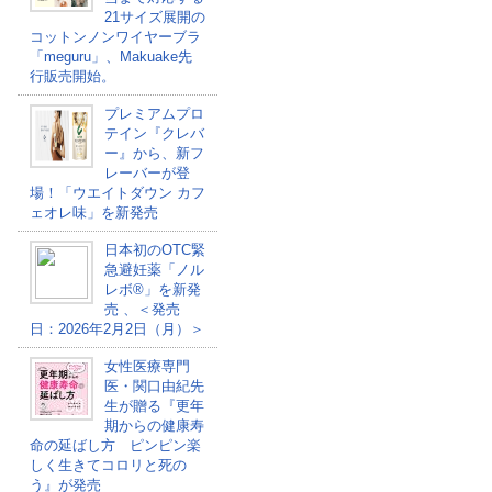
21サイズ展開の
コットンノンワイヤーブラ
「meguru」、Makuake先
行販売開始。
プレミアムプロ
テイン『クレバ
ー』から、新フ
レーバーが登
場！「ウエイトダウン カフ
ェオレ味」を新発売
日本初のOTC緊
急避妊薬「ノル
レボ®」を新発
売 、＜発売
日：2026年2月2日（月）＞
女性医療専門
医・関口由紀先
生が贈る『更年
期からの健康寿
命の延ばし方 ピンピン楽
しく生きてコロリと死の
う』が発売