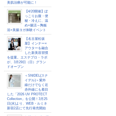
美肌治療が可能に！
【4/20開催】ぽ
っこりお腹・便
秘・冷えに、温
め×腸活～陶板
浴×美腸ヨガ体験イベント
【名古屋松坂
屋】インナー×
アウターを融合
した新美容習慣
を提案。エステプロ・ラボ
が、3月29日（日）グラン
ドオープン
＜SNIDEL(スナ
イデル)＞紫外
線だけでなく近
赤外線にも着目
した「2026 UV PROTECT
Collection」を公開！3月25
日(水)より、WEB・ルミネ
新宿2店にて先行発売開始