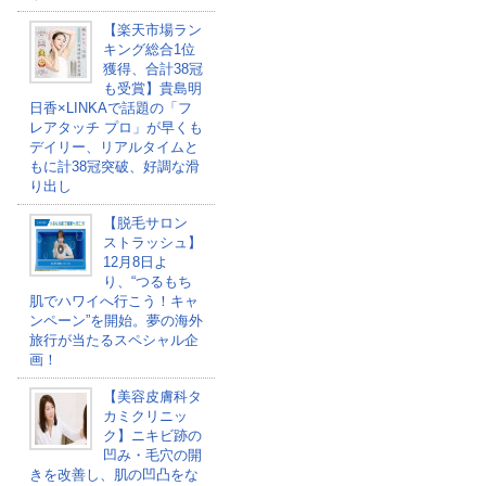
【楽天市場ラン
キング総合1位
獲得、合計38冠
も受賞】貴島明
日香×LINKAで話題の「フ
レアタッチ プロ」が早くも
デイリー、リアルタイムと
もに計38冠突破、好調な滑
り出し
【脱毛サロン
ストラッシュ】
12月8日よ
り、“つるもち
肌でハワイへ行こう！キャ
ンペーン”を開始。夢の海外
旅行が当たるスペシャル企
画！
【美容皮膚科タ
カミクリニッ
ク】ニキビ跡の
凹み・毛穴の開
きを改善し、肌の凹凸をな