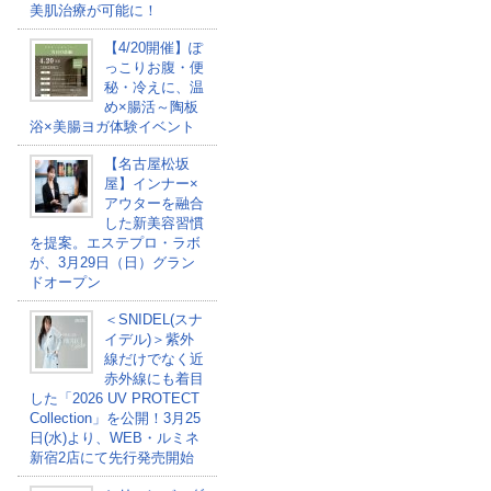
美肌治療が可能に！
【4/20開催】ぽ
っこりお腹・便
秘・冷えに、温
め×腸活～陶板
浴×美腸ヨガ体験イベント
【名古屋松坂
屋】インナー×
アウターを融合
した新美容習慣
を提案。エステプロ・ラボ
が、3月29日（日）グラン
ドオープン
＜SNIDEL(スナ
イデル)＞紫外
線だけでなく近
赤外線にも着目
した「2026 UV PROTECT
Collection」を公開！3月25
日(水)より、WEB・ルミネ
新宿2店にて先行発売開始