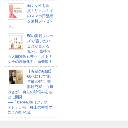
働く女性を応
援！リトルミイ
のスマホ用壁紙
を無料プレゼン
ト。
50の実践フレー
ズで“言いたい
ことが言える
私”へ。気持ち
も人間関係も整う『オトナ
女子の言語化力』新登場！
【奇跡の63歳】
60代にして“肌
年齢30代”。美
肌研究家・白川
みきが、自らの肌悩みをも
とに開発
──「atebeaute（アテボー
テ）」から、極上の密着マ
スクが新登場。