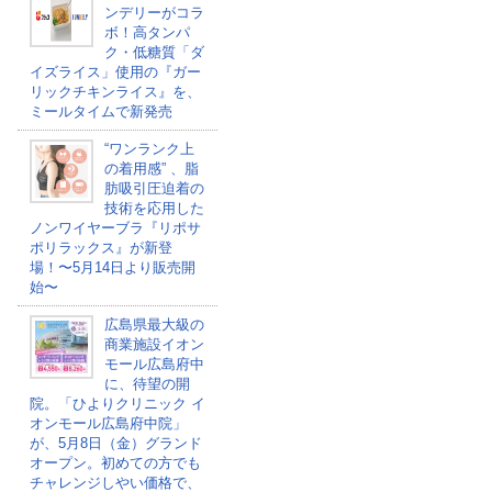
ンデリーがコラ
ボ！高タンパ
ク・低糖質「ダ
イズライス」使用の『ガー
リックチキンライス』を、
ミールタイムで新発売
“ワンランク上
の着用感” 、脂
肪吸引圧迫着の
技術を応用した
ノンワイヤーブラ『リポサ
ポリラックス』が新登
場！〜5月14日より販売開
始〜
広島県最大級の
商業施設イオン
モール広島府中
に、待望の開
院。「ひよりクリニック イ
オンモール広島府中院」
が、5月8日（金）グランド
オープン。初めての方でも
チャレンジしやい価格で、