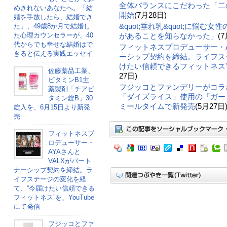
全体バランスにこだわった「二の
めきれないあなたへ。「結
開始
(7月28日)
婚を手放したら、結婚でき
&quot;垂れ乳&quot;に悩む
た」、49歳8か月で結婚し
があることを知らなかった」
(7
た心理カウンセラーが、40
代からでも幸せな結婚はで
フィットネスプロデューサー・A
きると伝える実践エッセイ
ーシップ契約を締結。ライフス
けたい信頼できるフィットネス”を
佐藤薬品工業、
27日)
ビタミンB1主
フジッコとファンデリーがコラ
薬製剤「チアビ
「ダイズライス」使用の『ガー
タミン錠B」30
ミールタイムで新発売
(5月27日
錠入を、6月15日より新発
売
フィットネスプ
ロデューサー・
AYAさんと
VALXがパート
ナーシップ契約を締結。ラ
イフステージの変化を経
て、“今届けたい信頼できる
フィットネス”を、YouTube
にて発信
フジッコとファ