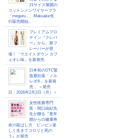
21サイズ展開の
コットンノンワイヤーブラ
「meguru」、Makuake先
行販売開始。
プレミアムプロ
テイン『クレバ
ー』から、新フ
レーバーが登
場！「ウエイトダウン カフ
ェオレ味」を新発売
日本初のOTC緊
急避妊薬「ノル
レボ®」を新発
売 、＜発売
日：2026年2月2日（月）＞
女性医療専門
医・関口由紀先
生が贈る『更年
期からの健康寿
命の延ばし方 ピンピン楽
しく生きてコロリと死の
う』が発売