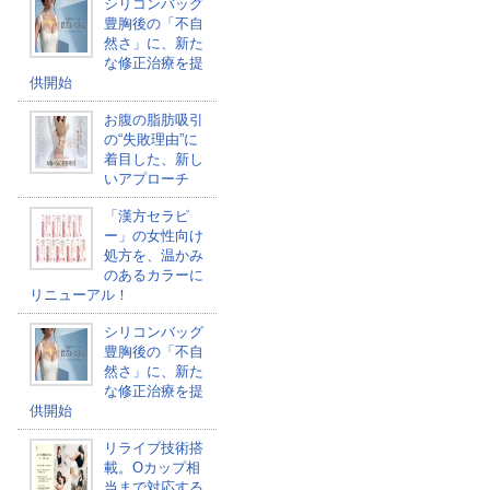
シリコンバッグ
豊胸後の「不自
然さ」に、新た
な修正治療を提
供開始
お腹の脂肪吸引
の“失敗理由”に
着目した、新し
いアプローチ
「漢方セラピ
ー」の女性向け
処方を、温かみ
のあるカラーに
リニューアル！
シリコンバッグ
豊胸後の「不自
然さ」に、新た
な修正治療を提
供開始
リライブ技術搭
載。Oカップ相
当まで対応する