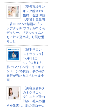
【楽天市場ラン
キング総合1位
獲得、合計38冠
も受賞】貴島明
日香×LINKAで話題の「フ
レアタッチ プロ」が早くも
デイリー、リアルタイムと
もに計38冠突破、好調な滑
り出し
【脱毛サロン
ストラッシュ】
12月8日よ
り、“つるもち
肌でハワイへ行こう！キャ
ンペーン”を開始。夢の海外
旅行が当たるスペシャル企
画！
【美容皮膚科タ
カミクリニッ
ク】ニキビ跡の
凹み・毛穴の開
きを改善し、肌の凹凸をな