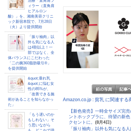
治療「直角肩フ
ィラー（直角肩
ヒアルロン
酸）」を、湘南美容クリニ
ック新宿本院で、7月28日
（火）より提供開始
「振り袖肉」以
外も気になる人
は4割以上！一
部ではなく、全
体バランスにこだわった
「二の腕360脂肪吸引®」
を提供開始
&quot;垂れ乳
&quot;に悩む女
性の85%が、
「改善できる施
Amazon.co.jp : 貧乳 に関連す
術があることを知らなかっ
た」
【新色発売】一時全サイズ完売
「もう遅いのか
ントホックブラに、待望の新色
もしれない」そ
クセントに。
(8月4日)
う思いながら
「振り袖肉」以外も気になる人
も、どこかで諦