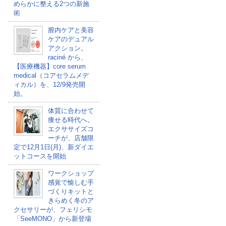
めらかに整える2つの新施
術
膣内ケアと美容
ケアのデュアル
アクション。
raciné から、
【医療機器】core serum
medical（コアセラムメデ
ィカル）を、12/9発売開
始。
体質に合わせて
痩せる時代へ。
エクササイズコ
ーチが、店舗限
定で12月1日(月)、新ダイエ
ットコースを開始
ワークショップ
感覚で愉しむ手
づくりキットと
きらめく冬のア
クセサリーが、フェリシモ
「SeeMONO」から新登場