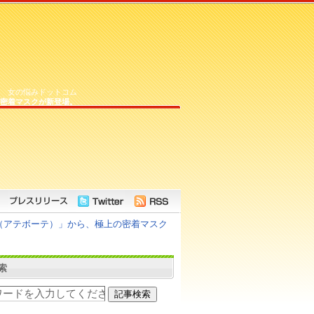
女の悩みドットコム
密着マスクが新登場。
te（アテボーテ）」から、極上の密着マスク
索