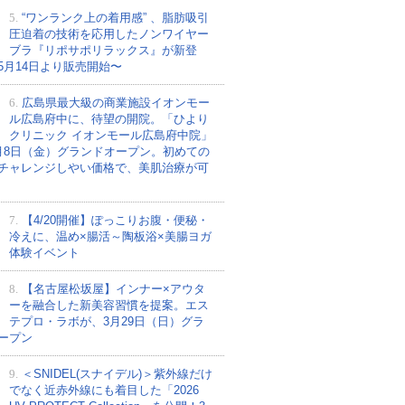
5.
“ワンランク上の着用感” 、脂肪吸引
圧迫着の技術を応用したノンワイヤー
ブラ『リポサポリラックス』が新登
5月14日より販売開始〜
6.
広島県最大級の商業施設イオンモー
ル広島府中に、待望の開院。「ひより
クリニック イオンモール広島府中院」
月8日（金）グランドオープン。初めての
チャレンジしやい価格で、美肌治療が可
7.
【4/20開催】ぽっこりお腹・便秘・
冷えに、温め×腸活～陶板浴×美腸ヨガ
体験イベント
8.
【名古屋松坂屋】インナー×アウタ
ーを融合した新美容習慣を提案。エス
テプロ・ラボが、3月29日（日）グラ
ープン
9.
＜SNIDEL(スナイデル)＞紫外線だけ
でなく近赤外線にも着目した「2026