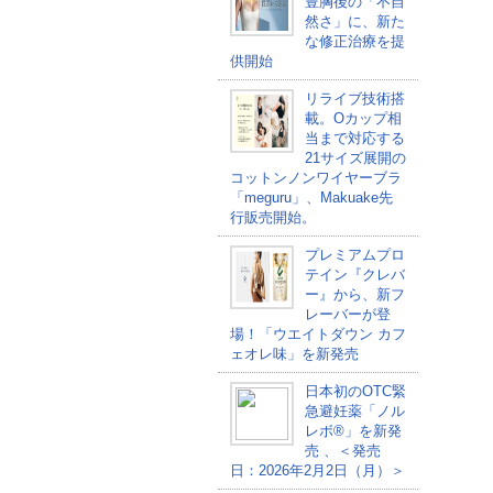
豊胸後の「不自
然さ」に、新た
な修正治療を提
供開始
リライブ技術搭
載。Oカップ相
当まで対応する
21サイズ展開の
コットンノンワイヤーブラ
「meguru」、Makuake先
行販売開始。
プレミアムプロ
テイン『クレバ
ー』から、新フ
レーバーが登
場！「ウエイトダウン カフ
ェオレ味」を新発売
日本初のOTC緊
急避妊薬「ノル
レボ®」を新発
売 、＜発売
日：2026年2月2日（月）＞