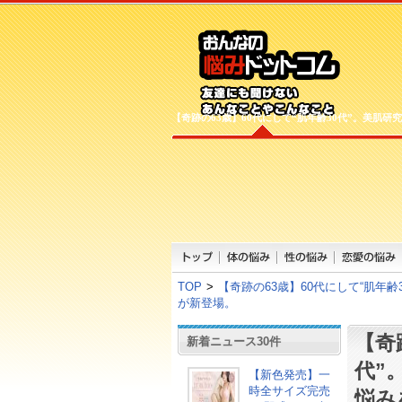
【奇跡の63歳】60代にして“肌年齢30代”。美肌研
TOP
>
【奇跡の63歳】60代にして“肌年
が新登場。
【奇
新着ニュース30件
代”
【新色発売】一
時全サイズ完売
悩み