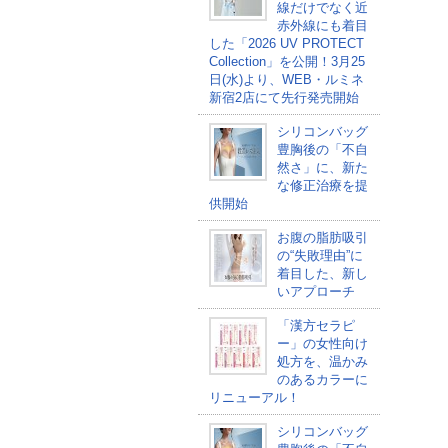
線だけでなく近
赤外線にも着目
した「2026 UV PROTECT
Collection」を公開！3月25
日(水)より、WEB・ルミネ
新宿2店にて先行発売開始
シリコンバッグ
豊胸後の「不自
然さ」に、新た
な修正治療を提
供開始
お腹の脂肪吸引
の“失敗理由”に
着目した、新し
いアプローチ
「漢方セラピ
ー」の女性向け
処方を、温かみ
のあるカラーに
リニューアル！
シリコンバッグ