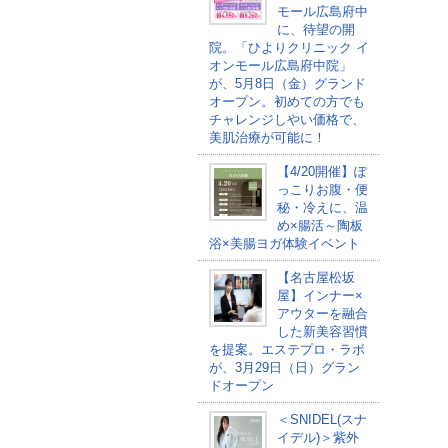
モール広島府中
に、待望の開
院。「ひよりクリニック イ
オンモール広島府中院」
が、5月8日（金）グランド
オープン。初めての方でも
チャレンジしやい価格で、
美肌治療が可能に！
【4/20開催】ぽ
っこりお腹・便
秘・冷えに、温
め×腸活～陶板
浴×美腸ヨガ体験イベント
【名古屋松坂
屋】インナー×
アウターを融合
した新美容習慣
を提案。エステプロ・ラボ
が、3月29日（日）グラン
ドオープン
＜SNIDEL(スナ
イデル)＞紫外