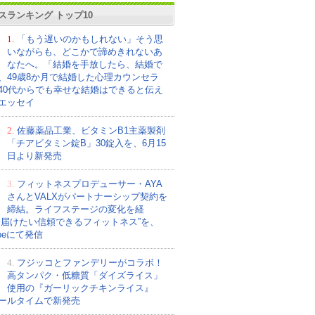
スランキング トップ10
1.
「もう遅いのかもしれない」そう思
いながらも、どこかで諦めきれないあ
なたへ。「結婚を手放したら、結婚で
、49歳8か月で結婚した心理カウンセラ
40代からでも幸せな結婚はできると伝え
エッセイ
2.
佐藤薬品工業、ビタミンB1主薬製剤
「チアビタミン錠B」30錠入を、6月15
日より新発売
3.
フィットネスプロデューサー・AYA
さんとVALXがパートナーシップ契約を
締結。ライフステージの変化を経
今届けたい信頼できるフィットネス”を、
ubeにて発信
4.
フジッコとファンデリーがコラボ！
高タンパク・低糖質「ダイズライス」
使用の『ガーリックチキンライス』
ールタイムで新発売