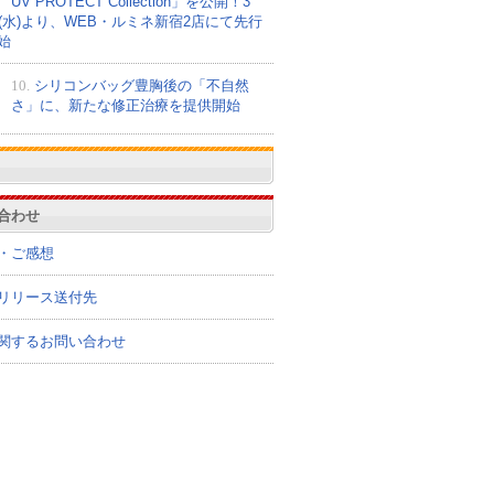
UV PROTECT Collection」を公開！3
日(水)より、WEB・ルミネ新宿2店にて先行
始
10.
シリコンバッグ豊胸後の「不自然
さ」に、新たな修正治療を提供開始
合わせ
・ご感想
リリース送付先
関するお問い合わせ