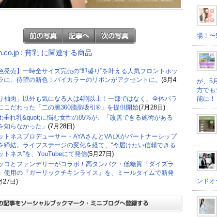
場！〜
n.co.jp : 貧乳 に関連する商品
色発売】一時全サイズ完売の“即盛り”を叶える人気フロントホッ
ラに、待望の新色！バイカラーのリボンがアクセントに。
(8月4
が、5
方でも
能に！
り袖肉」以外も気になる人は4割以上！一部ではなく、全体バラ
にこだわった「二の腕360脂肪吸引®」を提供開始
(7月28日)
ot;垂れ乳&quot;に悩む女性の85%が、「改善できる施術がある
を知らなかった」
(7月28日)
ットネスプロデューサー・AYAさんとVALXがパートナーシップ
を締結。ライフステージの変化を経て、“今届けたい信頼できる
ットネス”を、YouTubeにて発信
(5月27日)
ッコとファンデリーがコラボ！高タンパク・低糖質「ダイズラ
」使用の『ガーリックチキンライス』を、ミールタイムで新発
ンドオ
月27日)