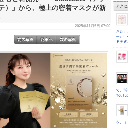
アクセ
テ）」から、極上の密着マスクが新
。
2025年11月5日 07:00
きた」
ーが、
る実践
て、“
YouT
を、ミ