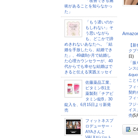
「改善できる施
術があることを知らなかっ
た」
「もう遅いのか
もしれない」そ
う思いながら
Amazo
も、どこかで諦
めきれないあなたへ。「結
【新
婚を手放したら、結婚でき
クブ
た」、49歳8か月で結婚し
日)
た心理カウンセラーが、40
「振
代からでも幸せな結婚はで
ンス
きると伝える実践エッセイ
&qu
こと
佐藤薬品工業、
フィ
ビタミンB1主
契約
薬製剤「チアビ
フィ
タミン錠B」30
フジ
錠入を、6月15日より新発
イス
売
売
(5
フィットネスプ
ロデューサー・
AYAさんと
VALXがパート