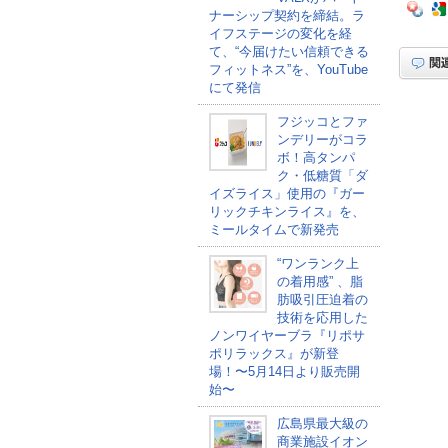
ナーシップ契約を締結。ラ
イフステージの変化を経
て、“今届けたい信頼できる
フィットネス”を、YouTube
にて発信
フジッコとファ
ンデリーがコラ
ボ！高タンパ
ク・低糖質「ダ
イズライス」使用の『ガー
リックチキンライス』を、
ミールタイムで新発売
“ワンランク上
の着用感” 、脂
肪吸引圧迫着の
技術を応用した
ノンワイヤーブラ『リポサ
ポリラックス』が新登
場！〜5月14日より販売開
始〜
広島県最大級の
商業施設イオン