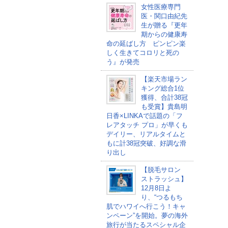
女性医療専門
医・関口由紀先
生が贈る『更年
期からの健康寿
命の延ばし方 ピンピン楽
しく生きてコロリと死の
う』が発売
【楽天市場ラン
キング総合1位
獲得、合計38冠
も受賞】貴島明
日香×LINKAで話題の「フ
レアタッチ プロ」が早くも
デイリー、リアルタイムと
もに計38冠突破、好調な滑
り出し
【脱毛サロン
ストラッシュ】
12月8日よ
り、“つるもち
肌でハワイへ行こう！キャ
ンペーン”を開始。夢の海外
旅行が当たるスペシャル企