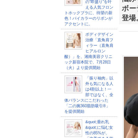
の“即盛り”を叶
ボー
える人気フロン
トホックブラに、待望の新
登場
色！バイカラーのリボンが
アクセントに。
ボディデザイン
治療「直角肩フ
ィラー（直角肩
ヒアルロン
酸）」を、湘南美容クリニ
ック新宿本院で、7月28日
（火）より提供開始
「振り袖肉」以
外も気になる人
は4割以上！一
部ではなく、全
体バランスにこだわった
「二の腕360脂肪吸引®」
を提供開始
&quot;垂れ乳
&quot;に悩む女
性の85%が、