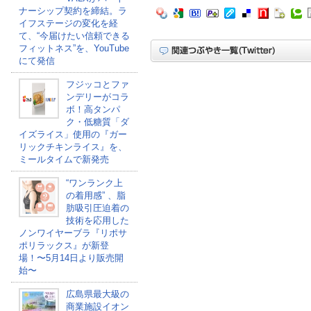
ナーシップ契約を締結。ラ
イフステージの変化を経
て、“今届けたい信頼できる
フィットネス”を、YouTube
にて発信
フジッコとファ
ンデリーがコラ
ボ！高タンパ
ク・低糖質「ダ
イズライス」使用の『ガー
リックチキンライス』を、
ミールタイムで新発売
“ワンランク上
の着用感” 、脂
肪吸引圧迫着の
技術を応用した
ノンワイヤーブラ『リポサ
ポリラックス』が新登
場！〜5月14日より販売開
始〜
広島県最大級の
商業施設イオン