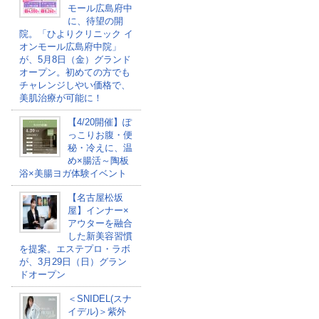
モール広島府中
に、待望の開
院。「ひよりクリニック イ
オンモール広島府中院」
が、5月8日（金）グランド
オープン。初めての方でも
チャレンジしやい価格で、
美肌治療が可能に！
【4/20開催】ぽ
っこりお腹・便
秘・冷えに、温
め×腸活～陶板
浴×美腸ヨガ体験イベント
【名古屋松坂
屋】インナー×
アウターを融合
した新美容習慣
を提案。エステプロ・ラボ
が、3月29日（日）グラン
ドオープン
＜SNIDEL(スナ
イデル)＞紫外