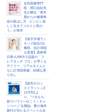
女性医療専門
医・関口由紀先
生が贈る『更年
期からの健康寿
命の延ばし方 ピンピン楽
しく生きてコロリと死の
う』が発売
【楽天市場ラン
キング総合1位
獲得、合計38冠
も受賞】貴島明
日香×LINKAで話題の「フ
レアタッチ プロ」が早くも
デイリー、リアルタイムと
もに計38冠突破、好調な滑
り出し
【脱毛サロン
ストラッシュ】
12月8日よ
り、“つるもち
肌でハワイへ行こう！キャ
ンペーン”を開始。夢の海外
旅行が当たるスペシャル企