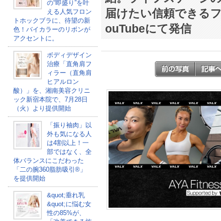
の“即盛り”を叶
届けたい信頼できるフ
える人気フロン
トホックブラに、待望の新
ouTubeにて発信
色！バイカラーのリボンが
アクセントに。
ボディデザイン
治療「直角肩フ
ィラー（直角肩
ヒアルロン
酸）」を、湘南美容クリニ
ック新宿本院で、7月28日
（火）より提供開始
「振り袖肉」以
外も気になる人
は4割以上！一
部ではなく、全
体バランスにこだわった
「二の腕360脂肪吸引®」
を提供開始
&quot;垂れ乳
&quot;に悩む女
性の85%が、