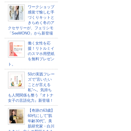
ワークショップ
感覚で愉しむ手
づくりキットと
きらめく冬のア
クセサリーが、フェリシモ
「SeeMONO」から新登場
働く女性を応
援！リトルミイ
のスマホ用壁紙
を無料プレゼン
ト。
50の実践フレー
ズで“言いたい
ことが言える
私”へ。気持ち
も人間関係も整う『オトナ
女子の言語化力』新登場！
【奇跡の63歳】
60代にして“肌
年齢30代”。美
肌研究家・白川