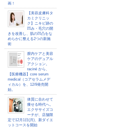
画！
【美容皮膚科タ
カミクリニッ
ク】ニキビ跡の
凹み・毛穴の開
きを改善し、肌の凹凸をな
めらかに整える2つの新施
術
膣内ケアと美容
ケアのデュアル
アクション。
raciné から、
【医療機器】core serum
medical（コアセラムメデ
ィカル）を、12/9発売開
始。
体質に合わせて
痩せる時代へ。
エクササイズコ
ーチが、店舗限
定で12月1日(月)、新ダイエ
ットコースを開始