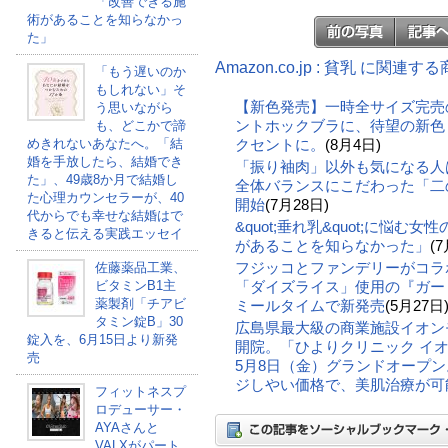
「改善できる施
術があることを知らなかっ
た」
Amazon.co.jp : 貧乳 に関連す
「もう遅いのか
もしれない」そ
【新色発売】一時全サイズ完売
う思いながら
ントホックブラに、待望の新色
も、どこかで諦
めきれないあなたへ。「結
クセントに。
(8月4日)
婚を手放したら、結婚でき
「振り袖肉」以外も気になる人
た」、49歳8か月で結婚し
全体バランスにこだわった「二の
た心理カウンセラーが、40
開始
(7月28日)
代からでも幸せな結婚はで
&quot;垂れ乳&quot;に悩む
きると伝える実践エッセイ
があることを知らなかった」
(7
フジッコとファンデリーがコラ
佐藤薬品工業、
ビタミンB1主
「ダイズライス」使用の『ガー
薬製剤「チアビ
ミールタイムで新発売
(5月27日
タミン錠B」30
広島県最大級の商業施設イオン
錠入を、6月15日より新発
開院。「ひよりクリニック イ
売
5月8日（金）グランドオープ
ジしやい価格で、美肌治療が可
フィットネスプ
ロデューサー・
AYAさんと
VALXがパート