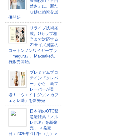
豊胸後の「不自
然さ」に、新た
な修正治療を提
供開始
リライブ技術搭
載。Oカップ相
当まで対応する
21サイズ展開の
コットンノンワイヤーブラ
「meguru」、Makuake先
行販売開始。
プレミアムプロ
テイン『クレバ
ー』から、新フ
レーバーが登
場！「ウエイトダウン カフ
ェオレ味」を新発売
日本初のOTC緊
急避妊薬「ノル
レボ®」を新発
売 、＜発売
日：2026年2月2日（月）＞