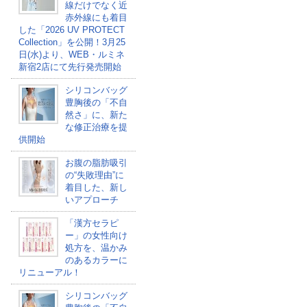
線だけでなく近
赤外線にも着目
した「2026 UV PROTECT
Collection」を公開！3月25
日(水)より、WEB・ルミネ
新宿2店にて先行発売開始
シリコンバッグ
豊胸後の「不自
然さ」に、新た
な修正治療を提
供開始
お腹の脂肪吸引
の“失敗理由”に
着目した、新し
いアプローチ
「漢方セラピ
ー」の女性向け
処方を、温かみ
のあるカラーに
リニューアル！
シリコンバッグ