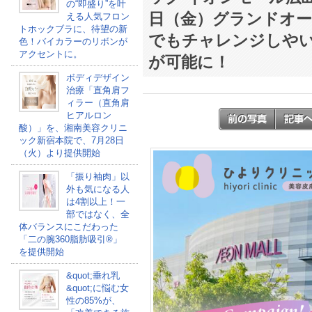
の“即盛り”を叶
日（金）グランドオ
える人気フロン
トホックブラに、待望の新
でもチャレンジしや
色！バイカラーのリボンが
アクセントに。
が可能に！
ボディデザイン
治療「直角肩フ
ィラー（直角肩
ヒアルロン
酸）」を、湘南美容クリニ
ック新宿本院で、7月28日
（火）より提供開始
「振り袖肉」以
外も気になる人
は4割以上！一
部ではなく、全
体バランスにこだわった
「二の腕360脂肪吸引®」
を提供開始
&quot;垂れ乳
&quot;に悩む女
性の85%が、