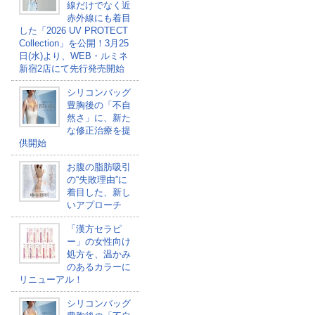
線だけでなく近
赤外線にも着目
した「2026 UV PROTECT
Collection」を公開！3月25
日(水)より、WEB・ルミネ
新宿2店にて先行発売開始
シリコンバッグ
豊胸後の「不自
然さ」に、新た
な修正治療を提
供開始
お腹の脂肪吸引
の“失敗理由”に
着目した、新し
いアプローチ
「漢方セラピ
ー」の女性向け
処方を、温かみ
のあるカラーに
リニューアル！
シリコンバッグ