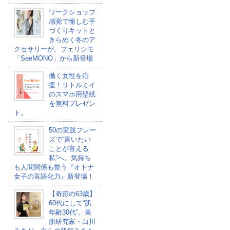
ワークショップ
感覚で愉しむ手
づくりキットと
きらめく冬のア
クセサリーが、フェリシモ
「SeeMONO」から新登場
働く女性を応
援！リトルミイ
のスマホ用壁紙
を無料プレゼン
ト。
50の実践フレー
ズで“言いたい
ことが言える
私”へ。気持ち
も人間関係も整う『オトナ
女子の言語化力』新登場！
【奇跡の63歳】
60代にして“肌
年齢30代”。美
肌研究家・白川