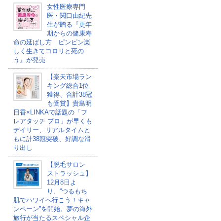
女性医療専門
医・関口由紀先
生が贈る『更年
期からの健康寿
命の延ばし方 ピンピン楽
しく生きてコロリと死の
う』が発売
【楽天市場ラン
キング総合1位
獲得、合計38冠
も受賞】貴島明
日香×LINKAで話題の「フ
レアタッチ プロ」が早くも
デイリー、リアルタイムと
もに計38冠突破、好調な滑
り出し
【脱毛サロン
ストラッシュ】
12月8日よ
り、“つるもち
肌でハワイへ行こう！キャ
ンペーン”を開始。夢の海外
旅行が当たるスペシャル企