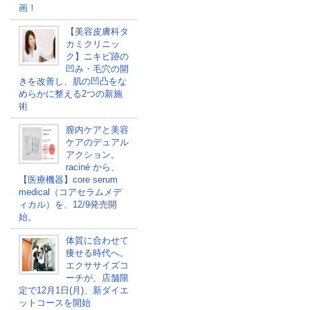
画！
【美容皮膚科タ
カミクリニッ
ク】ニキビ跡の
凹み・毛穴の開
きを改善し、肌の凹凸をな
めらかに整える2つの新施
術
膣内ケアと美容
ケアのデュアル
アクション。
raciné から、
【医療機器】core serum
medical（コアセラムメデ
ィカル）を、12/9発売開
始。
体質に合わせて
痩せる時代へ。
エクササイズコ
ーチが、店舗限
定で12月1日(月)、新ダイエ
ットコースを開始