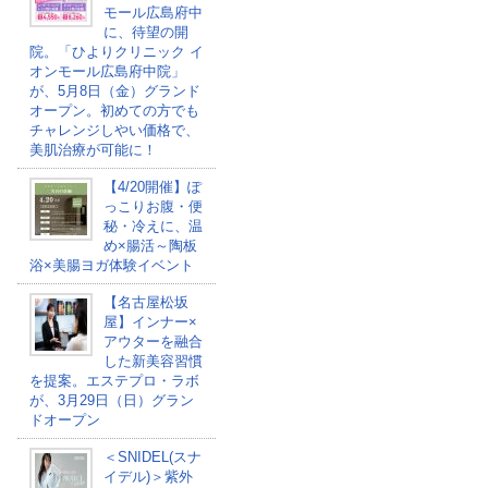
モール広島府中
に、待望の開
院。「ひよりクリニック イ
オンモール広島府中院」
が、5月8日（金）グランド
オープン。初めての方でも
チャレンジしやい価格で、
美肌治療が可能に！
【4/20開催】ぽ
っこりお腹・便
秘・冷えに、温
め×腸活～陶板
浴×美腸ヨガ体験イベント
【名古屋松坂
屋】インナー×
アウターを融合
した新美容習慣
を提案。エステプロ・ラボ
が、3月29日（日）グラン
ドオープン
＜SNIDEL(スナ
イデル)＞紫外