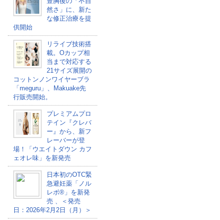
豊胸後の「不自
然さ」に、新た
な修正治療を提
供開始
リライブ技術搭
載。Oカップ相
当まで対応する
21サイズ展開の
コットンノンワイヤーブラ
「meguru」、Makuake先
行販売開始。
プレミアムプロ
テイン『クレバ
ー』から、新フ
レーバーが登
場！「ウエイトダウン カフ
ェオレ味」を新発売
日本初のOTC緊
急避妊薬「ノル
レボ®」を新発
売 、＜発売
日：2026年2月2日（月）＞