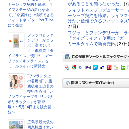
があることを知らなかった」
(7
ナーシップ契約を締結。ラ
イフステージの変化を経
フィットネスプロデューサー・A
て、“今届けたい信頼できる
ーシップ契約を締結。ライフス
フィットネス”を、YouTube
けたい信頼できるフィットネス”を
にて発信
27日)
フジッコとファンデリーがコラ
フジッコとファ
「ダイズライス」使用の『ガー
ンデリーがコラ
ミールタイムで新発売
(5月27日
ボ！高タンパ
ク・低糖質「ダ
イズライス」使用の『ガー
リックチキンライス』を、
ミールタイムで新発売
“ワンランク上
の着用感” 、脂
肪吸引圧迫着の
技術を応用した
ノンワイヤーブラ『リポサ
ポリラックス』が新登
場！〜5月14日より販売開
始〜
広島県最大級の
商業施設イオン