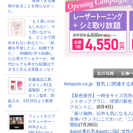
「改善できる施
術があることを知らなかっ
た」
「もう遅いのか
もしれない」そ
う思いながら
も、どこかで諦
めきれないあなたへ。「結
婚を手放したら、結婚でき
た」、49歳8か月で結婚し
た心理カウンセラーが、40
代からでも幸せな結婚はで
きると伝える実践エッセイ
佐藤薬品工業、
Amazon.co.jp : 貧乳 に関連す
ビタミンB1主
薬製剤「チアビ
【新色発売】一時全サイズ完売
タミン錠B」30
錠入を、6月15日より新発
ントホックブラに、待望の新色
売
クセントに。
(8月4日)
「振り袖肉」以外も気になる人
フィットネスプ
全体バランスにこだわった「二の
ロデューサー・
開始
(7月28日)
AYAさんと
&quot;垂れ乳&quot;に悩む
VALXがパート