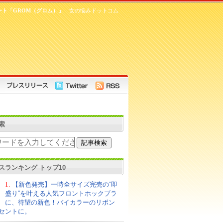
ート「GROM（グロム）」
女の悩みドットコム
索
スランキング トップ10
1.
【新色発売】一時全サイズ完売の“即
盛り”を叶える人気フロントホックブラ
に、待望の新色！バイカラーのリボン
セントに。