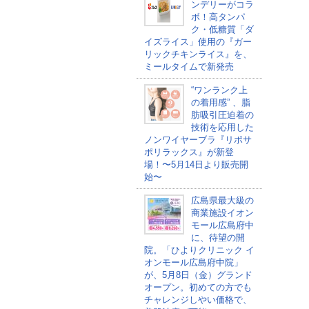
ンデリーがコラ
ボ！高タンパ
ク・低糖質「ダ
イズライス」使用の『ガー
リックチキンライス』を、
ミールタイムで新発売
“ワンランク上
の着用感” 、脂
肪吸引圧迫着の
技術を応用した
ノンワイヤーブラ『リポサ
ポリラックス』が新登
場！〜5月14日より販売開
始〜
広島県最大級の
商業施設イオン
モール広島府中
に、待望の開
院。「ひよりクリニック イ
オンモール広島府中院」
が、5月8日（金）グランド
オープン。初めての方でも
チャレンジしやい価格で、