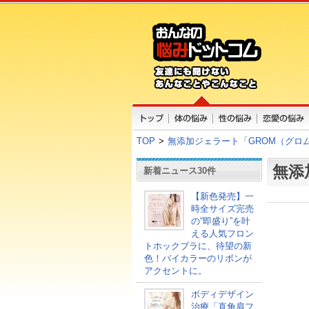
TOP
>
無添加ジェラート「GROM（グロ
無添
新着ニュース30件
【新色発売】一
時全サイズ完売
の“即盛り”を叶
える人気フロン
トホックブラに、待望の新
色！バイカラーのリボンが
アクセントに。
ボディデザイン
治療「直角肩フ