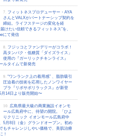
7.
フィットネスプロデューサー・AYA
さんとVALXがパートナーシップ契約を
締結。ライフステージの変化を経
今届けたい信頼できるフィットネス”を、
ubeにて発信
8.
フジッコとファンデリーがコラボ！
高タンパク・低糖質「ダイズライス」
使用の『ガーリックチキンライス』
ールタイムで新発売
9.
“ワンランク上の着用感” 、脂肪吸引
圧迫着の技術を応用したノンワイヤー
ブラ『リポサポリラックス』が新登
5月14日より販売開始〜
10.
広島県最大級の商業施設イオンモ
ール広島府中に、待望の開院。「ひよ
りクリニック イオンモール広島府中
、5月8日（金）グランドオープン。初め
でもチャレンジしやい価格で、美肌治療
に！