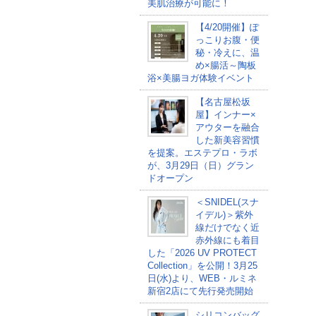
美肌治療が可能に！
【4/20開催】ぽ
っこりお腹・便
秘・冷えに、温
め×腸活～陶板
浴×美腸ヨガ体験イベント
【名古屋松坂
屋】インナー×
アウターを融合
した新美容習慣
を提案。エステプロ・ラボ
が、3月29日（日）グラン
ドオープン
＜SNIDEL(スナ
イデル)＞紫外
線だけでなく近
赤外線にも着目
した「2026 UV PROTECT
Collection」を公開！3月25
日(水)より、WEB・ルミネ
新宿2店にて先行発売開始
シリコンバッグ