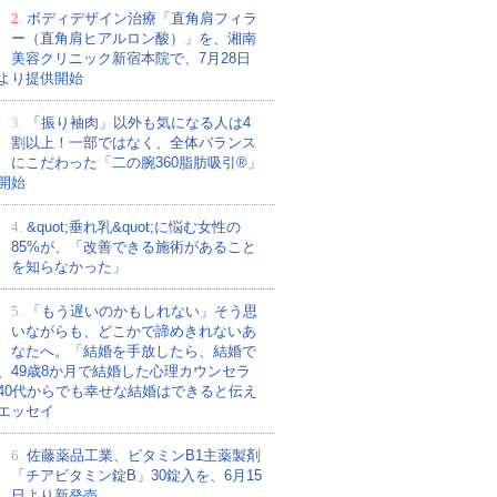
2.
ボディデザイン治療「直角肩フィラ
ー（直角肩ヒアルロン酸）」を、湘南
美容クリニック新宿本院で、7月28日
より提供開始
3.
「振り袖肉」以外も気になる人は4
割以上！一部ではなく、全体バランス
にこだわった「二の腕360脂肪吸引®」
開始
4.
&quot;垂れ乳&quot;に悩む女性の
85%が、「改善できる施術があること
を知らなかった」
5.
「もう遅いのかもしれない」そう思
いながらも、どこかで諦めきれないあ
なたへ。「結婚を手放したら、結婚で
、49歳8か月で結婚した心理カウンセラ
40代からでも幸せな結婚はできると伝え
エッセイ
6.
佐藤薬品工業、ビタミンB1主薬製剤
「チアビタミン錠B」30錠入を、6月15
日より新発売