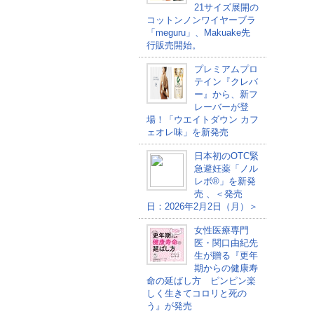
21サイズ展開の
コットンノンワイヤーブラ
「meguru」、Makuake先
行販売開始。
プレミアムプロ
テイン『クレバ
ー』から、新フ
レーバーが登
場！「ウエイトダウン カフ
ェオレ味」を新発売
日本初のOTC緊
急避妊薬「ノル
レボ®」を新発
売 、＜発売
日：2026年2月2日（月）＞
女性医療専門
医・関口由紀先
生が贈る『更年
期からの健康寿
命の延ばし方 ピンピン楽
しく生きてコロリと死の
う』が発売