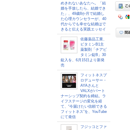
めきれないあなたへ。「結
婚を手放したら、結婚でき
た」、49歳8か月で結婚し
た心理カウンセラーが、40
代からでも幸せな結婚はで
きると伝える実践エッセイ
佐藤薬品工業、
ビタミンB1主
薬製剤「チアビ
タミン錠B」30
錠入を、6月15日より新発
売
フィットネスプ
ロデューサー・
AYAさんと
VALXがパート
ナーシップ契約を締結。ラ
イフステージの変化を経
て、“今届けたい信頼できる
フィットネス”を、YouTube
にて発信
フジッコとファ