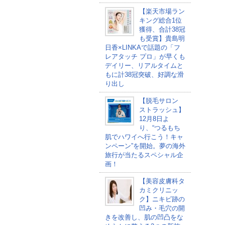
【楽天市場ラン
キング総合1位
獲得、合計38冠
も受賞】貴島明
日香×LINKAで話題の「フ
レアタッチ プロ」が早くも
デイリー、リアルタイムと
もに計38冠突破、好調な滑
り出し
【脱毛サロン
ストラッシュ】
12月8日よ
り、“つるもち
肌でハワイへ行こう！キャ
ンペーン”を開始。夢の海外
旅行が当たるスペシャル企
画！
【美容皮膚科タ
カミクリニッ
ク】ニキビ跡の
凹み・毛穴の開
きを改善し、肌の凹凸をな