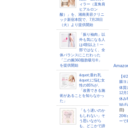
ィラー（直角肩
ヒアルロン
酸）」を、湘南美容クリニ
ック新宿本院で、7月28日
（火）より提供開始
「振り袖肉」以
外も気になる人
は4割以上！一
部ではなく、全
体バランスにこだわった
「二の腕360脂肪吸引®」
を提供開始
Amazo
&quot;垂れ乳
【4
&quot;に悩む女
腸ヨ
性の85%が、
体質
「改善できる施
12
術があることを知らなかっ
休み
た」
Wi-
日)
「もう遅いのか
もしれない」そ
20
う思いながら
ーで
も、どこかで諦