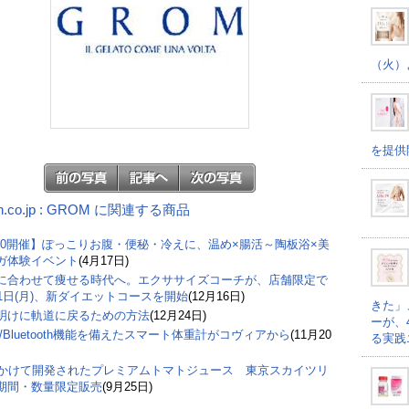
（火）
を提供
n.co.jp : GROM に関連する商品
/20開催】ぽっこりお腹・便秘・冷えに、温め×腸活～陶板浴×美
ガ体験イベント
(4月17日)
に合わせて痩せる時代へ。エクササイズコーチが、店舗限定で
月1日(月)、新ダイエットコースを開始
(12月16日)
きた」
明けに軌道に戻るための方法
(12月24日)
ーが、
Fi/Bluetooth機能を備えたスマート体重計がコヴィアから
(11月20
る実践
年かけて開発されたプレミアムトマトジュース 東京スカイツリ
期間・数量限定販売
(9月25日)