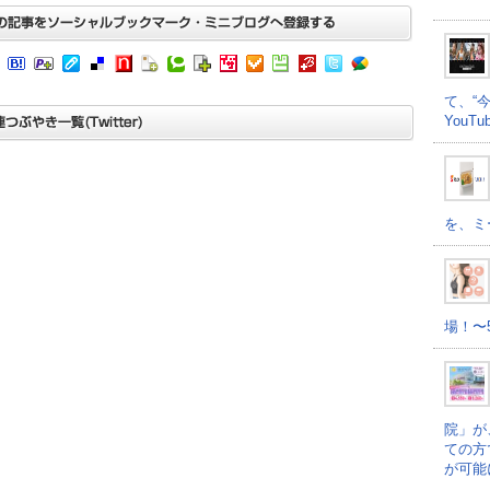
て、“
YouT
を、ミ
場！〜
院」が
ての方
が可能