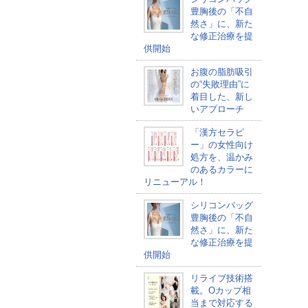
豊胸後の「不自
然さ」に、新た
な修正治療を提
供開始
お腹の脂肪吸引
の“失敗理由”に
着目した、新し
いアプローチ
「漢方セラピ
ー」の女性向け
処方を、温かみ
のあるカラーに
リニューアル！
シリコンバッグ
豊胸後の「不自
然さ」に、新た
な修正治療を提
供開始
リライブ技術搭
載。Oカップ相
当まで対応する