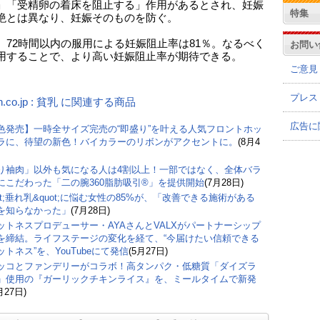
」「受精卵の着床を阻止する」作用があるとされ、妊娠
特集
絶とは異なり、妊娠そのものを防ぐ。
、72時間以内の服用による妊娠阻止率は81％。なるべく
お問い
用することで、より高い妊娠阻止率が期待できる。
ご意見
プレス
n.co.jp : 貧乳 に関連する商品
広告に
色発売】一時全サイズ完売の“即盛り”を叶える人気フロントホッ
ラに、待望の新色！バイカラーのリボンがアクセントに。
(8月4
り袖肉」以外も気になる人は4割以上！一部ではなく、全体バラ
にこだわった「二の腕360脂肪吸引®」を提供開始
(7月28日)
ot;垂れ乳&quot;に悩む女性の85%が、「改善できる施術がある
を知らなかった」
(7月28日)
ットネスプロデューサー・AYAさんとVALXがパートナーシップ
を締結。ライフステージの変化を経て、“今届けたい信頼できる
ットネス”を、YouTubeにて発信
(5月27日)
ッコとファンデリーがコラボ！高タンパク・低糖質「ダイズラ
」使用の『ガーリックチキンライス』を、ミールタイムで新発
月27日)