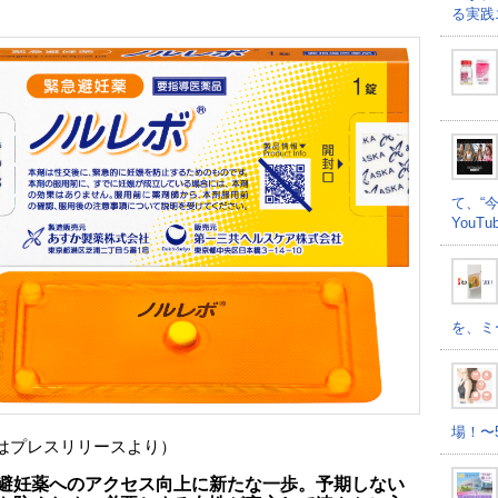
る実践
て、“
YouT
を、ミ
場！〜
はプレスリリースより）
避妊薬へのアクセス向上に新たな一歩。予期しない