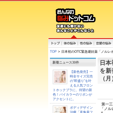
TOP
>
日本初のOTC緊急避妊薬「ノルレボ
日本
新着ニュース30件
を新
【新色発売】一
時全サイズ完売
（月
の“即盛り”を叶
える人気フロン
トホックブラに、待望の新
色！バイカラーのリボンが
アクセントに。
第一三
ボディデザイン
「ノル
治療「直角肩フ