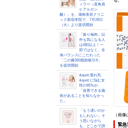
る。
ィラー（直角肩
ヒアルロン
酸）」を、湘南美容クリニ
ック新宿本院で、7月28日
（火）より提供開始
「振り袖肉」以
外も気になる人
は4割以上！一
部ではなく、全
体バランスにこだわった
「二の腕360脂肪吸引®」
を提供開始
&quot;垂れ乳
&quot;に悩む女
性の85%が、
「改善できる施
術があることを知らなかっ
た」
「もう遅いのか
（画像
もしれない」そ
う思いながら
緊急
も、どこかで諦