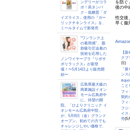
を防ぐ
ンデリーがコラ
後の中
ボ！高タンパ
ク・低糖質「ダ
性交後
イズライス」使用の『ガー
早く服
リックチキンライス』を、
ミールタイムで新発売
“ワンランク上
Amazo
の着用感” 、脂
肪吸引圧迫着の
【新
技術を応用した
クブ
ノンワイヤーブラ『リポサ
日)
ポリラックス』が新登
「振
場！〜5月14日より販売開
ンス
始〜
&qu
広島県最大級の
こと
商業施設イオン
フィ
モール広島府中
契約
に、待望の開
フィ
院。「ひよりクリニック イ
フジ
オンモール広島府中院」
イス
が、5月8日（金）グランド
売
(5
オープン。初めての方でも
チャレンジしやい価格で、