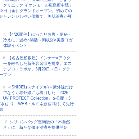
クリニック イオンモール広島府中院」
月8日（金）グランドオープン。初めての
チャレンジしやい価格で、美肌治療が可
7.
【4/20開催】ぽっこりお腹・便秘・
冷えに、温め×腸活～陶板浴×美腸ヨガ
体験イベント
8.
【名古屋松坂屋】インナー×アウタ
ーを融合した新美容習慣を提案。エス
テプロ・ラボが、3月29日（日）グラ
ープン
9.
＜SNIDEL(スナイデル)＞紫外線だけ
でなく近赤外線にも着目した「2026
UV PROTECT Collection」を公開！3
日(水)より、WEB・ルミネ新宿2店にて先行
始
10.
シリコンバッグ豊胸後の「不自然
さ」に、新たな修正治療を提供開始