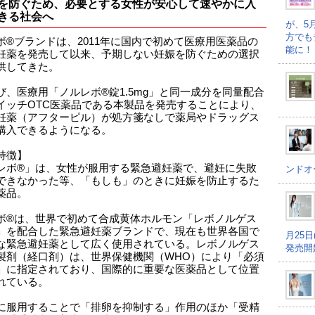
を防ぐため、必要とする女性が安心して速やかに入
きる社会へ
が、5
方でも
ボ®ブランドは、2011年に国内で初めて医療用医薬品の
能に！
妊薬を発売して以来、予期しない妊娠を防ぐための選択
供してきた。
び、医療用「ノルレボ®錠1.5mg」と同一成分を同量配合
イッチOTC医薬品である本製品を発売することにより、
妊薬（アフターピル）が処方箋なしで薬局やドラッグス
購入できるようになる。
特徴】
レボ®」は、女性が服用する緊急避妊薬で、避妊に失敗
ンドオ
できなかった等、「もしも」のときに妊娠を防止するた
薬品。
ボ®は、世界で初めて合成黄体ホルモン「レボノルゲス
」を配合した緊急避妊薬ブランドで、現在も世界各国で
月25
な緊急避妊薬として広く使用されている。レボノルゲス
発売開
製剤（経口剤）は、世界保健機関（WHO）により「必須
」に指定されており、国際的に重要な医薬品として位置
れている。
に服用することで「排卵を抑制する」作用のほか「受精