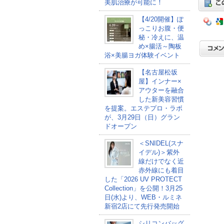
美肌治療が可能に！
【4/20開催】ぽ
っこりお腹・便
秘・冷えに、温
め×腸活～陶板
浴×美腸ヨガ体験イベント
【名古屋松坂
屋】インナー×
アウターを融合
した新美容習慣
を提案。エステプロ・ラボ
が、3月29日（日）グラン
ドオープン
＜SNIDEL(スナ
イデル)＞紫外
線だけでなく近
赤外線にも着目
した「2026 UV PROTECT
Collection」を公開！3月25
日(水)より、WEB・ルミネ
新宿2店にて先行発売開始
シリコンバッグ