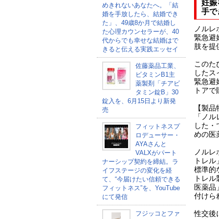
妊娠
めきれないあなたへ。「結
手で
婚を手放したら、結婚でき
た」、49歳8か月で結婚し
ノルレ
た心理カウンセラーが、40
緊急避
代からでも幸せな結婚はで
肢を提
きると伝える実践エッセイ
このた
佐藤薬品工業、
したス
ビタミンB1主
緊急避
薬製剤「チアビ
トアで
タミン錠B」30
錠入を、6月15日より新発
【製品
売
「ノル
した・
フィットネスプ
めの医
ロデューサー・
AYAさんと
ノルレ
VALXがパート
トレル
ナーシップ契約を締結。ラ
標準的
イフステージの変化を経
トレル
て、“今届けたい信頼できる
医薬品
フィットネス”を、YouTube
付けら
にて発信
性交後
フジッコとファ