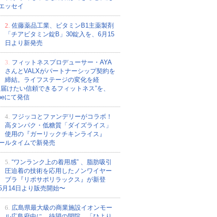
エッセイ
2.
佐藤薬品工業、ビタミンB1主薬製剤
「チアビタミン錠B」30錠入を、6月15
日より新発売
3.
フィットネスプロデューサー・AYA
さんとVALXがパートナーシップ契約を
締結。ライフステージの変化を経
今届けたい信頼できるフィットネス”を、
ubeにて発信
4.
フジッコとファンデリーがコラボ！
高タンパク・低糖質「ダイズライス」
使用の『ガーリックチキンライス』
ールタイムで新発売
5.
“ワンランク上の着用感” 、脂肪吸引
圧迫着の技術を応用したノンワイヤー
ブラ『リポサポリラックス』が新登
5月14日より販売開始〜
6.
広島県最大級の商業施設イオンモー
ル広島府中に、待望の開院。「ひより