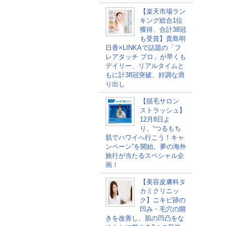
【楽天市場ラン
キング総合1位
獲得、合計38冠
も受賞】貴島明
日香×LINKAで話題の「フ
レアタッチ プロ」が早くも
デイリー、リアルタイムと
もに計38冠突破、好調な滑
り出し
【脱毛サロン
ストラッシュ】
12月8日よ
り、“つるもち
肌でハワイへ行こう！キャ
ンペーン”を開始。夢の海外
旅行が当たるスペシャル企
画！
【美容皮膚科タ
カミクリニッ
ク】ニキビ跡の
凹み・毛穴の開
きを改善し、肌の凹凸をな