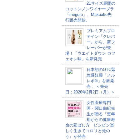
21サイズ展開の
コットンノンワイヤーブラ
「meguru」、Makuake先
行販売開始。
プレミアムプロ
テイン『クレバ
ー』から、新フ
レーバーが登
場！「ウエイトダウン カフ
ェオレ味」を新発売
日本初のOTC緊
急避妊薬「ノル
レボ®」を新発
売 、＜発売
日：2026年2月2日（月）＞
女性医療専門
医・関口由紀先
生が贈る『更年
期からの健康寿
命の延ばし方 ピンピン楽
しく生きてコロリと死の
う』が発売