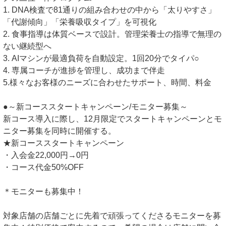
1. DNA検査で81通りの組み合わせの中から「太りやすさ」
「代謝傾向」「栄養吸収タイプ」を可視化
2. 食事指導は体質ベースで設計。管理栄養士の指導で無理の
ない継続型へ
3. AIマシンが最適負荷を自動設定。1回20分でタイパ○
4. 専属コーチが進捗を管理し、成功まで伴走
5.様々なお客様のニーズに合わせたサポート、時間、料金
●～新コーススタートキャンペーン/モニター募集～
新コース導入に際し、12月限定でスタートキャンペーンとモ
ニター募集を同時に開催する。
★新コーススタートキャンペーン
・入会金22,000円→0円
・コース代金50%OFF
＊モニターも募集中！
対象店舗の店舗ごとに先着で頑張ってくださるモニターを募