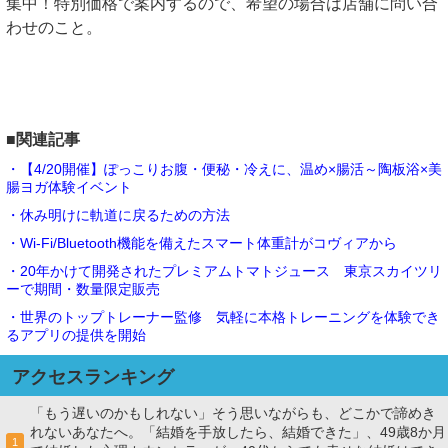
集中！特別価格で案内するので、希望の場合は店舗に問い合
わせのこと。
■関連記事
・【4/20開催】ぽっこりお腹・便秘・冷えに、温め×腸活～陶板浴×美
腸ヨガ体験イベント
・休み明けに軌道に戻るための方法
・Wi-Fi/Bluetooth機能を備えたスマート体重計がコヴィアから
・20年かけて開発されたプレミアムトマトジュース 東京スカイツリ
ーで期間・数量限定販売
・世界のトップトレーナー監修 気軽に本格トレーニングを体験でき
るアプリの提供を開始
アクセスランキング
「もう遅いのかもしれない」そう思いながらも、どこかで諦めき
れないあなたへ。「結婚を手放したら、結婚できた」、49歳8か月
1