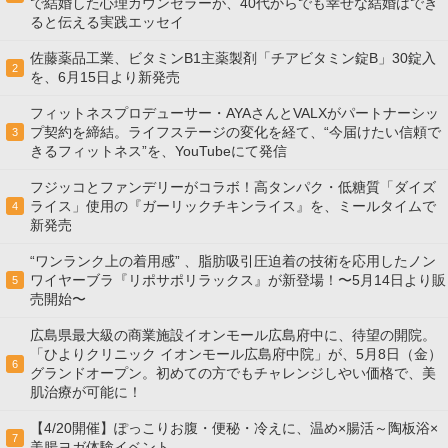
で結婚した心理カウンセラーが、40代からでも幸せな結婚はでき
ると伝える実践エッセイ
佐藤薬品工業、ビタミンB1主薬製剤「チアビタミン錠B」30錠入
2
を、6月15日より新発売
フィットネスプロデューサー・AYAさんとVALXがパートナーシッ
プ契約を締結。ライフステージの変化を経て、“今届けたい信頼で
3
きるフィットネス”を、YouTubeにて発信
フジッコとファンデリーがコラボ！高タンパク・低糖質「ダイズ
ライス」使用の『ガーリックチキンライス』を、ミールタイムで
4
新発売
“ワンランク上の着用感” 、脂肪吸引圧迫着の技術を応用したノン
ワイヤーブラ『リポサポリラックス』が新登場！〜5月14日より販
5
売開始〜
広島県最大級の商業施設イオンモール広島府中に、待望の開院。
「ひよりクリニック イオンモール広島府中院」が、5月8日（金）
6
グランドオープン。初めての方でもチャレンジしやい価格で、美
肌治療が可能に！
【4/20開催】ぽっこりお腹・便秘・冷えに、温め×腸活～陶板浴×
7
美腸ヨガ体験イベント