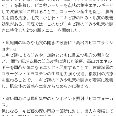
イ）」を装着し、ピコ秒レーザーを点状の集中エネルギーと
して皮膚深部に届けることで、コラーゲン産生を促し、肌再
生を図る治療。毛穴・小じわ・ニキビ跡の凹み・肌質の改善
効果がある。同院では、このたびニキビ跡の凹みや毛穴の開
きに特化した2つの新メニューを開始した。
・広範囲の凹みや毛穴の開きの改善に『高出力ピコフラクシ
ョナル』
ニキビ跡による凹みや、加齢とともに目立つ毛穴の開きな
ど、“面”で広がる肌の凹凸改善に適した治療。高出力エネル
ギーを凹凸が気になるエリアへ照射することで、皮膚深層の
コラーゲン・エラスチンの生成を力強く促進。複数回の治療
を重ねることで、ニキビ跡の凹みや毛穴の開きが着実に改善
し、肌全体の質感を土台からなめらかに整える。
・深い凹みには局所集中のピンポイント照射『ピコフォーカ
ス』
気になるニキビ跡の深い凹み一箇所に対し、出力を凝縮して