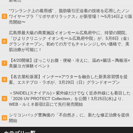
“ワンランク上の着用感” 、脂肪吸引圧迫着の技術を応用したノン
ワイヤーブラ『リポサポリラックス』が新登場！〜5月14日より販
5
売開始〜
広島県最大級の商業施設イオンモール広島府中に、待望の開院。
「ひよりクリニック イオンモール広島府中院」が、5月8日（金）
6
グランドオープン。初めての方でもチャレンジしやい価格で、美
肌治療が可能に！
【4/20開催】ぽっこりお腹・便秘・冷えに、温め×腸活～陶板浴×
7
美腸ヨガ体験イベント
【名古屋松坂屋】インナー×アウターを融合した新美容習慣を提
8
案。エステプロ・ラボが、3月29日（日）グランドオープン
＜SNIDEL(スナイデル)＞紫外線だけでなく近赤外線にも着目した
「2026 UV PROTECT Collection」を公開！3月25日(水)より、
9
WEB・ルミネ新宿2店にて先行発売開始
シリコンバッグ豊胸後の「不自然さ」に、新たな修正治療を提供
10
開始