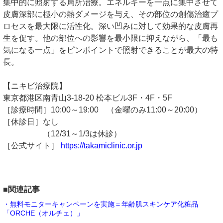
集中的に照射する局所治療。エネルギーを一点に集中させて
皮膚深部に極小の熱ダメージを与え、その部位の創傷治癒プ
ロセスを最大限に活性化。深い凹みに対して効果的な皮膚再
生を促す。他の部位への影響を最小限に抑えながら、「最も
気になる一点」をピンポイントで照射できることが最大の特
長。
【ニキビ治療院】
東京都港区南青山3-18-20 松本ビル3F・4F・5F
［診療時間］10:00～19:00 （金曜のみ11:00～20:00）
［休診日］なし
（12/31～1/3は休診）
［公式サイト］
https://takamiclinic.or.jp
■関連記事
・無料モニターキャンペーンを実施＝年齢肌スキンケア化粧品
「ORCHE（オルチェ）」