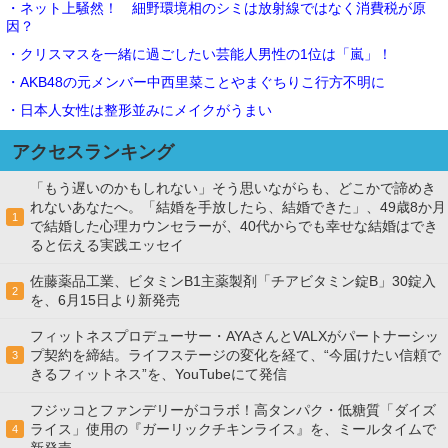
・ネット上騒然！ 細野環境相のシミは放射線ではなく消費税が原
因？
・クリスマスを一緒に過ごしたい芸能人男性の1位は「嵐」！
・AKB48の元メンバー中西里菜ことやまぐちりこ行方不明に
・日本人女性は整形並みにメイクがうまい
アクセスランキング
「もう遅いのかもしれない」そう思いながらも、どこかで諦めき
れないあなたへ。「結婚を手放したら、結婚できた」、49歳8か月
1
で結婚した心理カウンセラーが、40代からでも幸せな結婚はでき
ると伝える実践エッセイ
佐藤薬品工業、ビタミンB1主薬製剤「チアビタミン錠B」30錠入
2
を、6月15日より新発売
フィットネスプロデューサー・AYAさんとVALXがパートナーシッ
プ契約を締結。ライフステージの変化を経て、“今届けたい信頼で
3
きるフィットネス”を、YouTubeにて発信
フジッコとファンデリーがコラボ！高タンパク・低糖質「ダイズ
ライス」使用の『ガーリックチキンライス』を、ミールタイムで
4
新発売