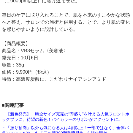
（1,000ppm以上）に溶け込ませた。
毎日のケアに取り入れることで、肌を本来のすこやかな状態
へと整え、サロンでの施術と併用することで、より肌の変化
を感じやすいように設計している。
【商品概要】
商品名：VB3セラム〈美容液〉
発売日：10月6日
容量：35g
価格：9,900円（税込）
特徴：高濃度炭酸に、こだわりナイアシンアミド
■関連記事
・【新色発売】一時全サイズ完売の“即盛り”を叶える人気フロントホ
ックブラに、待望の新色！バイカラーのリボンがアクセントに。
・「振り袖肉」以外も気になる人は4割以上！一部ではなく、全体バ