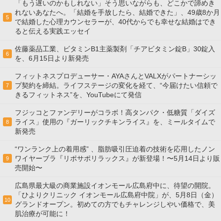
「もう遅いのかもしれない」そう思いながらも、どこかで諦めき
れないあなたへ。「結婚を手放したら、結婚できた」、49歳8か月
5
で結婚した心理カウンセラーが、40代からでも幸せな結婚はでき
ると伝える実践エッセイ
佐藤薬品工業、ビタミンB1主薬製剤「チアビタミン錠B」30錠入
6
を、6月15日より新発売
フィットネスプロデューサー・AYAさんとVALXがパートナーシッ
プ契約を締結。ライフステージの変化を経て、“今届けたい信頼で
7
きるフィットネス”を、YouTubeにて発信
フジッコとファンデリーがコラボ！高タンパク・低糖質「ダイズ
ライス」使用の『ガーリックチキンライス』を、ミールタイムで
8
新発売
“ワンランク上の着用感” 、脂肪吸引圧迫着の技術を応用したノン
ワイヤーブラ『リポサポリラックス』が新登場！〜5月14日より販
9
売開始〜
広島県最大級の商業施設イオンモール広島府中に、待望の開院。
「ひよりクリニック イオンモール広島府中院」が、5月8日（金）
10
グランドオープン。初めての方でもチャレンジしやい価格で、美
肌治療が可能に！