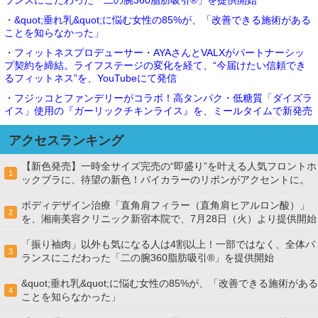
ランスにこだわった「二の腕360脂肪吸引®」を提供開始
・&quot;垂れ乳&quot;に悩む女性の85%が、「改善できる施術がある
ことを知らなかった」
・フィットネスプロデューサー・AYAさんとVALXがパートナーシッ
プ契約を締結。ライフステージの変化を経て、“今届けたい信頼でき
るフィットネス”を、YouTubeにて発信
・フジッコとファンデリーがコラボ！高タンパク・低糖質「ダイズラ
イス」使用の『ガーリックチキンライス』を、ミールタイムで新発売
アクセスランキング
【新色発売】一時全サイズ完売の“即盛り”を叶える人気フロントホ
1
ックブラに、待望の新色！バイカラーのリボンがアクセントに。
ボディデザイン治療「直角肩フィラー（直角肩ヒアルロン酸）」
2
を、湘南美容クリニック新宿本院で、7月28日（火）より提供開始
「振り袖肉」以外も気になる人は4割以上！一部ではなく、全体バ
3
ランスにこだわった「二の腕360脂肪吸引®」を提供開始
&quot;垂れ乳&quot;に悩む女性の85%が、「改善できる施術がある
4
ことを知らなかった」