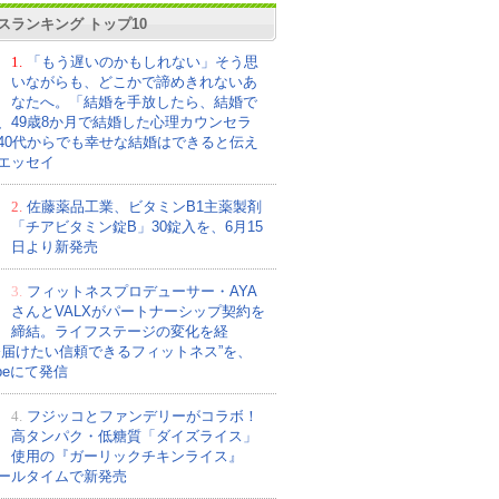
スランキング トップ10
1.
「もう遅いのかもしれない」そう思
いながらも、どこかで諦めきれないあ
なたへ。「結婚を手放したら、結婚で
、49歳8か月で結婚した心理カウンセラ
40代からでも幸せな結婚はできると伝え
エッセイ
2.
佐藤薬品工業、ビタミンB1主薬製剤
「チアビタミン錠B」30錠入を、6月15
日より新発売
3.
フィットネスプロデューサー・AYA
さんとVALXがパートナーシップ契約を
締結。ライフステージの変化を経
今届けたい信頼できるフィットネス”を、
ubeにて発信
4.
フジッコとファンデリーがコラボ！
高タンパク・低糖質「ダイズライス」
使用の『ガーリックチキンライス』
ールタイムで新発売