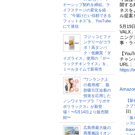
ナーシップ契約を締結。ラ
開する
イフステージの変化を経
ネスを
て、“今届けたい信頼できる
ル提案
フィットネス”を、YouTube
にて発信
5月19日
VALX
フジッコとファ
ニング
ンデリーがコラ
事・ラ
ボ！高タンパ
ク・低糖質「ダ
【You
イズライス」使用の『ガー
チャンネル名
リックチキンライス』を、
URL：
ミールタイムで新発売
https:
“ワンランク上
の着用感” 、脂
Amazo
肪吸引圧迫着の
技術を応用した
【新
ノンワイヤーブラ『リポサ
クブ
ポリラックス』が新登
日)
場！〜5月14日より販売開
始〜
「振
ンス
広島県最大級の
&qu
商業施設イオン
こと