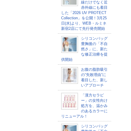
線だけでなく近
赤外線にも着目
した「2026 UV PROTECT
Collection」を公開！3月25
日(水)より、WEB・ルミネ
新宿2店にて先行発売開始
シリコンバッグ
豊胸後の「不自
然さ」に、新た
な修正治療を提
供開始
お腹の脂肪吸引
の“失敗理由”に
着目した、新し
いアプローチ
「漢方セラピ
ー」の女性向け
処方を、温かみ
のあるカラーに
リニューアル！
シリコンバッグ