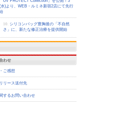
UV PROTECT Collection」を公開！3
日(水)より、WEB・ルミネ新宿2店にて先行
始
10.
シリコンバッグ豊胸後の「不自然
さ」に、新たな修正治療を提供開始
合わせ
・ご感想
リリース送付先
関するお問い合わせ