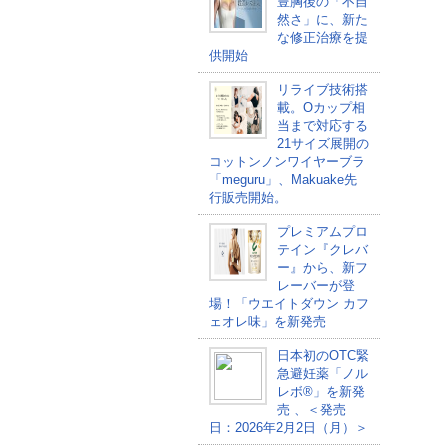
豊胸後の「不自
然さ」に、新た
な修正治療を提
供開始
リライブ技術搭
載。Oカップ相
当まで対応する
21サイズ展開の
コットンノンワイヤーブラ
「meguru」、Makuake先
行販売開始。
プレミアムプロ
テイン『クレバ
ー』から、新フ
レーバーが登
場！「ウエイトダウン カフ
ェオレ味」を新発売
日本初のOTC緊
急避妊薬「ノル
レボ®」を新発
売 、＜発売
日：2026年2月2日（月）＞