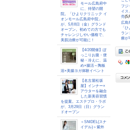
モール広島府中
フジ
に、待望の開
イス
院。「ひよりクリニック イ
売
(5
オンモール広島府中院」
広島
が、5月8日（金）グランド
「ひ
オープン。初めての方でも
ラン
チャレンジしやい価格で、
療が
美肌治療が可能に！
【4/20開催】ぽ
っこりお腹・便
秘・冷えに、温
め×腸活～陶板
浴×美腸ヨガ体験イベント
【名古屋松坂
屋】インナー×
アウターを融合
した新美容習慣
を提案。エステプロ・ラボ
が、3月29日（日）グラン
ドオープン
＜SNIDEL(スナ
イデル)＞紫外