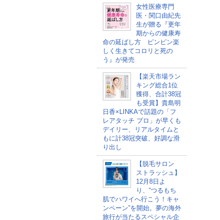
女性医療専門
医・関口由紀先
生が贈る『更年
期からの健康寿
命の延ばし方 ピンピン楽
しく生きてコロリと死の
う』が発売
【楽天市場ラン
キング総合1位
獲得、合計38冠
も受賞】貴島明
日香×LINKAで話題の「フ
レアタッチ プロ」が早くも
デイリー、リアルタイムと
もに計38冠突破、好調な滑
り出し
【脱毛サロン
ストラッシュ】
12月8日よ
り、“つるもち
肌でハワイへ行こう！キャ
ンペーン”を開始。夢の海外
旅行が当たるスペシャル企