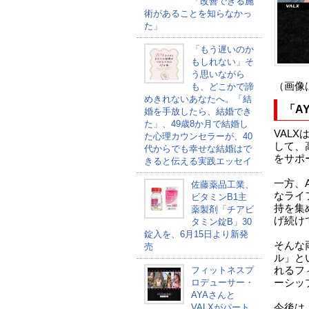
「改善できる施
術があることを知らなかっ
た」
「もう遅いのか
もしれない」そ
う思いながら
（画像
も、どこかで諦
めきれないあなたへ。「結
「AY
婚を手放したら、結婚でき
た」、49歳8か月で結婚し
VAL
た心理カウンセラーが、40
して、
代からでも幸せな結婚はで
をサポ
きると伝える実践エッセイ
一方、
佐藤薬品工業、
なライ
ビタミンB1主
持を集
薬製剤「チアビ
げ続け
タミン錠B」30
錠入を、6月15日より新発
そんな
売
ル」と
フィットネスプ
れるフ
ロデューサー・
ーシッ
AYAさんと
VALXがパート
今後は