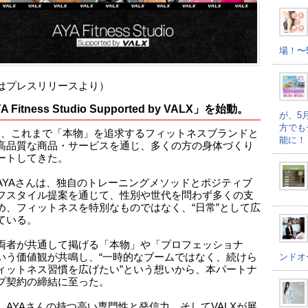
場！〜
はプレスリリースより）
A Fitness Studio Supported by VALX」を始動。
が、5
方でも
Xは、これまで「本物」を追求するフィットネスブランドと
能に！
高品質な商品・サービスを通じ、多くの方の身体づくり
ートしてきた。
AYAさんは、独自のトレーニングメソッドとポジティブ
フスタイル提案を通じて、性別や世代を問わず多くの支
め、フィットネスを特別なものではなく、“日常”として広
ている。
両者が共通して掲げる「本物」や「プロフェッショナ
ンドオ
いう価値観が共鳴し、“一時的なブームではなく、続けら
ィットネス習慣を広げたい”という想いから、本パートナ
プ契約の締結に至った。
、AYAさんの持つ高い専門性と発信力、そしてVALXが展