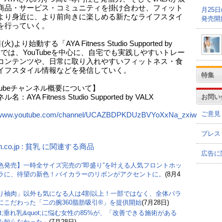
商品・サービス・コミュニティを掛け合わせ、フィット
月25
より身近に、より前向きに楽しめる新たなライフスタイ
発売開
を行っていく。
(火)より始動する「AYA Fitness Studio Supported by
」では、YouTubeを中心に、自宅でも実践しやすいトレー
コンテンツや、日常に取り入れやすいフィットネス・食
イフスタイル情報などを発信していく。
特集
Tubeチャンネル概要について】
お問い
：AYA Fitness Studio Supported by VALX
ご意見
//www.youtube.com/channel/UCAZBDPKDUzBVYoXxNa_zxiw
プレス
n.co.jp : 貧乳 に関連する商品
広告に
色発売】一時全サイズ完売の“即盛り”を叶える人気フロントホッ
ラに、待望の新色！バイカラーのリボンがアクセントに。
(8月4
り袖肉」以外も気になる人は4割以上！一部ではなく、全体バラ
にこだわった「二の腕360脂肪吸引®」を提供開始
(7月28日)
ot;垂れ乳&quot;に悩む女性の85%が、「改善できる施術がある
を知らなかった」
(7月28日)