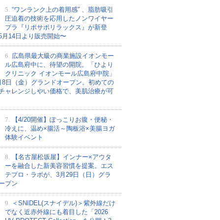
5.
“ワンランク上の着用感” 、脂肪吸引
圧迫着の技術を応用したノンワイヤー
ブラ『リポサポリラックス』が新登
5月14日より販売開始〜
6.
広島県最大級の商業施設イオンモー
ル広島府中に、待望の開院。「ひより
クリニック イオンモール広島府中院」
月8日（金）グランドオープン。初めての
チャレンジしやい価格で、美肌治療が可
7.
【4/20開催】ぽっこりお腹・便秘・
冷えに、温め×腸活～陶板浴×美腸ヨガ
体験イベント
8.
【名古屋松坂屋】インナー×アウタ
ーを融合した新美容習慣を提案。エス
テプロ・ラボが、3月29日（日）グラ
ープン
9.
＜SNIDEL(スナイデル)＞紫外線だけ
でなく近赤外線にも着目した「2026