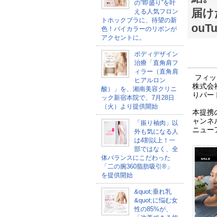
の“即盛り”を叶
届け
える人気フロン
トホックブラに、待望の新
ouT
色！バイカラーのリボンが
アクセントに。
ボディデザイン
治療「直角肩フ
ィラー（直角肩
フィッ
ヒアルロン
株式会
酸）」を、湘南美容クリニ
りパー
ック新宿本院で、7月28日
（火）より提供開始
本提携
ャンネルを
「振り袖肉」以
ニュー
外も気になる人
は4割以上！一
部ではなく、全
体バランスにこだわった
「二の腕360脂肪吸引®」
を提供開始
&quot;垂れ乳
&quot;に悩む女
性の85%が、