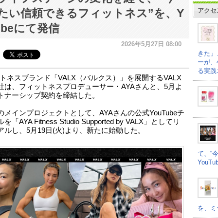
アクセ
たい信頼できるフィットネス”を、Y
ubeにて発信
2026年5月27日 08:00
きた」
ーが、
る実践
トネスブランド「VALX（バルクス）」を展開するVALX
社は、フィットネスプロデューサー・AYAさんと、5月よ
トナーシップ契約を締結した。
のメインプロジェクトとして、AYAさんの公式YouTubeチ
「AYA Fitness Studio Supported by VALX」としてリ
アルし、5月19日(火)より、新たに始動した。
て、“
YouT
を、ミ