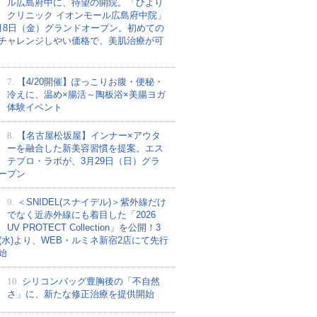
ル広島府中に、待望の開院。「ひより
クリニック イオンモール広島府中院」
月8日（金）グランドオープン。初めての
チャレンジしやい価格で、美肌治療が可
7.
【4/20開催】ぽっこりお腹・便秘・
冷えに、温め×腸活～陶板浴×美腸ヨガ
体験イベント
8.
【名古屋松坂屋】インナー×アウタ
ーを融合した新美容習慣を提案。エス
テプロ・ラボが、3月29日（日）グラ
ープン
9.
＜SNIDEL(スナイデル)＞紫外線だけ
でなく近赤外線にも着目した「2026
UV PROTECT Collection」を公開！3
日(水)より、WEB・ルミネ新宿2店にて先行
始
10.
シリコンバッグ豊胸後の「不自然
さ」に、新たな修正治療を提供開始