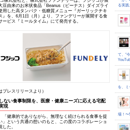
コ株式会社と、株式会社ファンデリーは、フジッコが展
る実践
大豆由来のお米状食品「Beanus（ビーナス）ダイズライ
使用した高タンパク・低糖質メニュー『ガーリックチキ
ス』を、6月1日（月）より、ファンデリーが展開する食
サービス『ミールタイム』にて発売する。
て、“
YouT
を、ミ
はプレスリリースより）
しない食事制限を、医療・健康ニーズに応える宅配
実現
場！〜
、「健康的でありながら、無理なく続けられる食事を提
い」という共通の想いのもと、この度のコラボレーショ
現した。