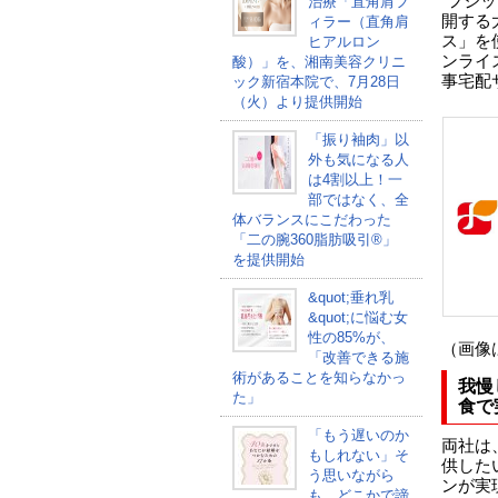
フジッ
治療「直角肩フ
開する
ィラー（直角肩
ス」を
ヒアルロン
ンライ
酸）」を、湘南美容クリニ
事宅配
ック新宿本院で、7月28日
（火）より提供開始
「振り袖肉」以
外も気になる人
は4割以上！一
部ではなく、全
体バランスにこだわった
「二の腕360脂肪吸引®」
を提供開始
&quot;垂れ乳
&quot;に悩む女
性の85%が、
（画像
「改善できる施
術があることを知らなかっ
我慢
た」
食で
「もう遅いのか
両社は
もしれない」そ
供した
う思いながら
ンが実
も、どこかで諦