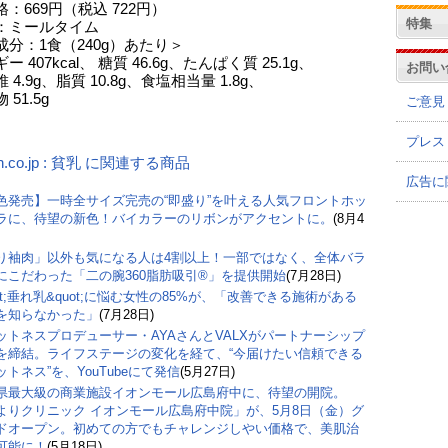
：669円（税込 722円）
特集
：ミールタイム
成分：1食（240g）あたり＞
 407kcal、 糖質 46.6g、たんぱく質 25.1g、
お問い
 4.9g、脂質 10.8g、食塩相当量 1.8g、
51.5g
ご意見
プレス
n.co.jp : 貧乳 に関連する商品
広告に
色発売】一時全サイズ完売の“即盛り”を叶える人気フロントホッ
ラに、待望の新色！バイカラーのリボンがアクセントに。
(8月4
り袖肉」以外も気になる人は4割以上！一部ではなく、全体バラ
にこだわった「二の腕360脂肪吸引®」を提供開始
(7月28日)
ot;垂れ乳&quot;に悩む女性の85%が、「改善できる施術がある
を知らなかった」
(7月28日)
ットネスプロデューサー・AYAさんとVALXがパートナーシップ
を締結。ライフステージの変化を経て、“今届けたい信頼できる
ットネス”を、YouTubeにて発信
(5月27日)
県最大級の商業施設イオンモール広島府中に、待望の開院。
よりクリニック イオンモール広島府中院」が、5月8日（金）グ
ドオープン。初めての方でもチャレンジしやい価格で、美肌治
可能に！
(5月18日)