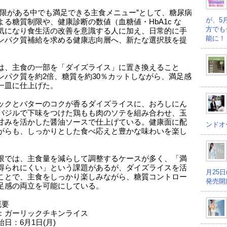
制限がある中でも満足できる主食メニュー”として、糖尿病
が、5
よる糖質制限や、健康診断の数値（血糖値・HbA1c な
方でも
気になり食生活の改善を意識する人に加え、日常的に手
能に！
ンパク質補給を求める健康志向層へ、新たな選択肢を提
。
は、主食の一部を「ダイズライス」に置き換えること
ンパク質を約2倍、糖質を約30％カットしながら、満足感
一皿に仕上げた。
ックとバターのコクが香るダイズライスに、おろしにん
バジルで下味をつけた鶏もも肉のソテを組み合わせ、玉
甘みを活かした醤油ソースで仕上げている。健康面に配
ンドオ
がらも、しっかりとした食べ応えと豊かな味わいを楽し
限では、主食量を減らして調整するケースが多く、「満
得られにくい」という課題があるが、ダイズライスを活
月25
ことで、主食をしっかり楽しみながら、糖質コントロー
発売開
足感の両立を可能にしている。
概要
：ガーリックチキンライス
日：6月1日(月)