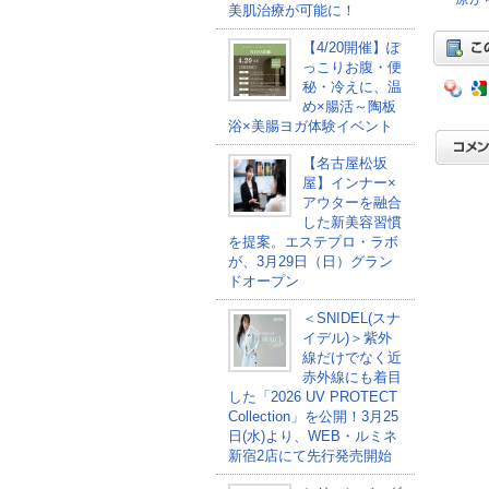
美肌治療が可能に！
【4/20開催】ぽ
っこりお腹・便
秘・冷えに、温
め×腸活～陶板
浴×美腸ヨガ体験イベント
【名古屋松坂
屋】インナー×
アウターを融合
した新美容習慣
を提案。エステプロ・ラボ
が、3月29日（日）グラン
ドオープン
＜SNIDEL(スナ
イデル)＞紫外
線だけでなく近
赤外線にも着目
した「2026 UV PROTECT
Collection」を公開！3月25
日(水)より、WEB・ルミネ
新宿2店にて先行発売開始