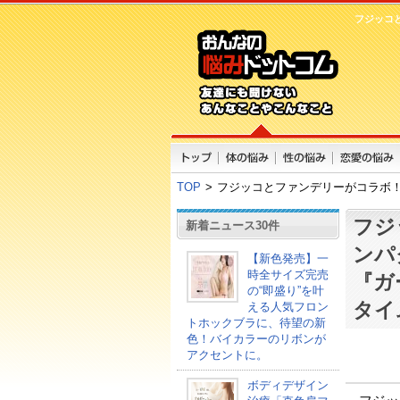
フジッコ
TOP
>
フジッコとファンデリーがコラボ
フジ
新着ニュース30件
ンパ
【新色発売】一
時全サイズ完売
『ガ
の“即盛り”を叶
タイ
える人気フロン
トホックブラに、待望の新
色！バイカラーのリボンが
アクセントに。
ボディデザイン