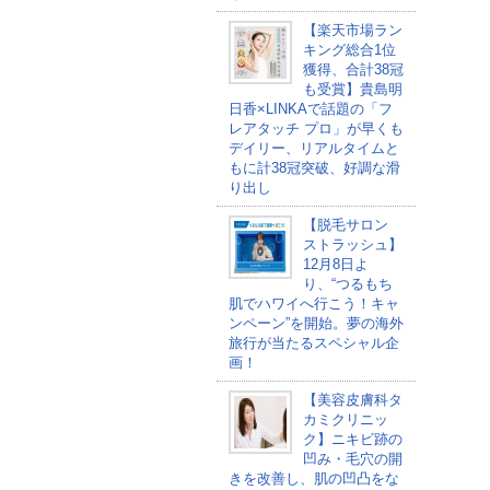
【楽天市場ラン
キング総合1位
獲得、合計38冠
も受賞】貴島明
日香×LINKAで話題の「フ
レアタッチ プロ」が早くも
デイリー、リアルタイムと
もに計38冠突破、好調な滑
り出し
【脱毛サロン
ストラッシュ】
12月8日よ
り、“つるもち
肌でハワイへ行こう！キャ
ンペーン”を開始。夢の海外
旅行が当たるスペシャル企
画！
【美容皮膚科タ
カミクリニッ
ク】ニキビ跡の
凹み・毛穴の開
きを改善し、肌の凹凸をな