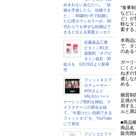
めきれないあなたへ。「結
“食事
婚を手放したら、結婚でき
などに
た」、49歳8か月で結婚し
ど）が
た心理カウンセラーが、40
軽なタ
代からでも幸せな結婚はで
案する
きると伝える実践エッセイ
本商品
佐藤薬品工業、
で、タ
ビタミンB1主
のある
薬製剤「チアビ
タミン錠B」30
ガーリ
錠入を、6月15日より新発
にくと
売
ねぎの
慮しな
フィットネスプ
める。
ロデューサー・
AYAさんと
糖質制
VALXがパート
足感が
ナーシップ契約を締結。ラ
用する
イフステージの変化を経
ルと満
て、“今届けたい信頼できる
フィットネス”を、YouTube
■商品
にて発信
商品名
販売開始
フジッコとファ