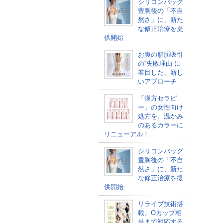
シリコンバッグ
豊胸後の「不自
然さ」に、新た
な修正治療を提
供開始
お腹の脂肪吸引
の“失敗理由”に
着目した、新し
いアプローチ
「漢方セラピ
ー」の女性向け
処方を、温かみ
のあるカラーに
リニューアル！
シリコンバッグ
豊胸後の「不自
然さ」に、新た
な修正治療を提
供開始
リライブ技術搭
載。Oカップ相
当まで対応する