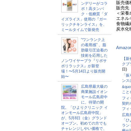
販売価格
ンデリーがコラ
販売先
ボ！高タンパ
＜栄養
ク・低糖質「ダ
エネルギー
イズライス」使用の『ガー
食物繊維
リックチキンライス』を、
炭水化物 
ミールタイムで新発売
“ワンランク上
の着用感” 、脂
Amazo
肪吸引圧迫着の
技術を応用した
【新
ノンワイヤーブラ『リポサ
クブ
ポリラックス』が新登
日)
場！〜5月14日より販売開
「振
始〜
ンス
広島県最大級の
&qu
商業施設イオン
こと
モール広島府中
フィ
に、待望の開
契約
院。「ひよりクリニック イ
フィ
オンモール広島府中院」
広島
が、5月8日（金）グランド
「ひ
オープン。初めての方でも
ラン
チャレンジしやい価格で、
療が