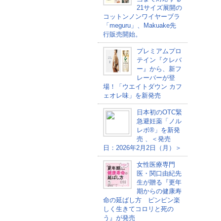
21サイズ展開の
コットンノンワイヤーブラ
「meguru」、Makuake先
行販売開始。
プレミアムプロ
テイン『クレバ
ー』から、新フ
レーバーが登
場！「ウエイトダウン カフ
ェオレ味」を新発売
日本初のOTC緊
急避妊薬「ノル
レボ®」を新発
売 、＜発売
日：2026年2月2日（月）＞
女性医療専門
医・関口由紀先
生が贈る『更年
期からの健康寿
命の延ばし方 ピンピン楽
しく生きてコロリと死の
う』が発売