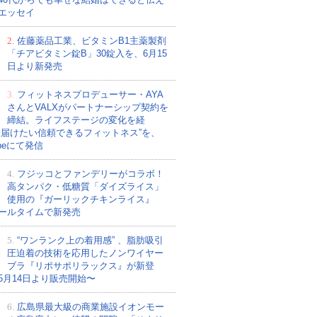
エッセイ
2.
佐藤薬品工業、ビタミンB1主薬製剤
「チアビタミン錠B」30錠入を、6月15
日より新発売
3.
フィットネスプロデューサー・AYA
さんとVALXがパートナーシップ契約を
締結。ライフステージの変化を経
今届けたい信頼できるフィットネス”を、
ubeにて発信
4.
フジッコとファンデリーがコラボ！
高タンパク・低糖質「ダイズライス」
使用の『ガーリックチキンライス』
ールタイムで新発売
5.
“ワンランク上の着用感” 、脂肪吸引
圧迫着の技術を応用したノンワイヤー
ブラ『リポサポリラックス』が新登
5月14日より販売開始〜
6.
広島県最大級の商業施設イオンモー