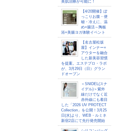
美肌治療が可能に！
【4/20開催】ぽ
っこりお腹・便
秘・冷えに、温
め×腸活～陶板
浴×美腸ヨガ体験イベント
【名古屋松坂
屋】インナー×
アウターを融合
した新美容習慣
を提案。エステプロ・ラボ
が、3月29日（日）グラン
ドオープン
＜SNIDEL(スナ
イデル)＞紫外
線だけでなく近
赤外線にも着目
した「2026 UV PROTECT
Collection」を公開！3月25
日(水)より、WEB・ルミネ
新宿2店にて先行発売開始
シリコンバッグ