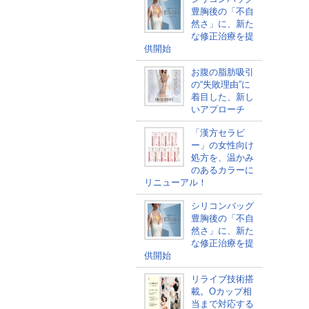
豊胸後の「不自
然さ」に、新た
な修正治療を提
供開始
お腹の脂肪吸引
の“失敗理由”に
着目した、新し
いアプローチ
「漢方セラピ
ー」の女性向け
処方を、温かみ
のあるカラーに
リニューアル！
シリコンバッグ
豊胸後の「不自
然さ」に、新た
な修正治療を提
供開始
リライブ技術搭
載。Oカップ相
当まで対応する