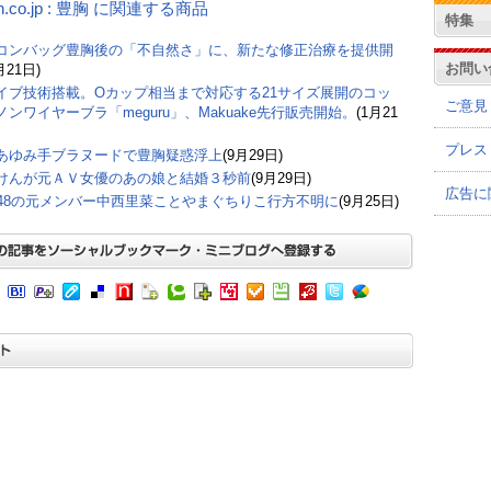
n.co.jp : 豊胸 に関連する商品
特集
コンバッグ豊胸後の「不自然さ」に、新たな修正治療を提供開
お問い
月21日)
イブ技術搭載。Oカップ相当まで対応する21サイズ展開のコッ
ご意見
ノンワイヤーブラ「meguru」、Makuake先行販売開始。
(1月21
プレス
あゆみ手ブラヌードで豊胸疑惑浮上
(9月29日)
けんが元ＡＶ女優のあの娘と結婚３秒前
(9月29日)
広告に
B48の元メンバー中西里菜ことやまぐちりこ行方不明に
(9月25日)