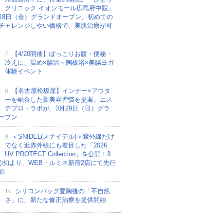
クリニック イオンモール広島府中院」
月8日（金）グランドオープン。初めての
チャレンジしやい価格で、美肌治療が可
7.
【4/20開催】ぽっこりお腹・便秘・
冷えに、温め×腸活～陶板浴×美腸ヨガ
体験イベント
8.
【名古屋松坂屋】インナー×アウタ
ーを融合した新美容習慣を提案。エス
テプロ・ラボが、3月29日（日）グラ
ープン
9.
＜SNIDEL(スナイデル)＞紫外線だけ
でなく近赤外線にも着目した「2026
UV PROTECT Collection」を公開！3
日(水)より、WEB・ルミネ新宿2店にて先行
始
10.
シリコンバッグ豊胸後の「不自然
さ」に、新たな修正治療を提供開始