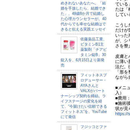
めきれないあなたへ。「結
ている
婚を手放したら、結婚でき
たは「
た」、49歳8か月で結婚し
してい
た心理カウンセラーが、40
代からでも幸せな結婚はで
こうし
きると伝える実践エッセイ
だけが
いった声
佐藤薬品工業、
が、シ
ビタミンB1主
さを整
薬製剤「チアビ
タミン錠B」30
皮膚と
錠入を、6月15日より新発
に薄い
売
法だ。
「形を
フィットネスプ
ながら
ロデューサー・
AYAさんと
■メニ
VALXがパート
入）
ナーシップ契約を締結。ラ
■費用：
イフステージの変化を経
■施術
て、“今届けたい信頼できる
状が見
フィットネス”を、YouTube
https://s
にて発信
フジッコとファ