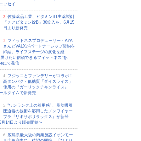
エッセイ
2.
佐藤薬品工業、ビタミンB1主薬製剤
「チアビタミン錠B」30錠入を、6月15
日より新発売
3.
フィットネスプロデューサー・AYA
さんとVALXがパートナーシップ契約を
締結。ライフステージの変化を経
今届けたい信頼できるフィットネス”を、
ubeにて発信
4.
フジッコとファンデリーがコラボ！
高タンパク・低糖質「ダイズライス」
使用の『ガーリックチキンライス』
ールタイムで新発売
5.
“ワンランク上の着用感” 、脂肪吸引
圧迫着の技術を応用したノンワイヤー
ブラ『リポサポリラックス』が新登
5月14日より販売開始〜
6.
広島県最大級の商業施設イオンモー
ル広島府中に、待望の開院。「ひより