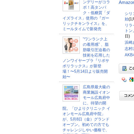
ンデリーがコラ
Amazo
ボ！高タンパ
ク・低糖質「ダ
シリ
イズライス」使用の『ガー
始
(1
リックチキンライス』を、
リラ
ミールタイムで新発売
トン
日)
“ワンランク上
浜崎
の着用感” 、脂
志村
肪吸引圧迫着の
AK
技術を応用した
ノンワイヤーブラ『リポサ
ポリラックス』が新登
場！〜5月14日より販売開
始〜
広島県最大級の
商業施設イオン
モール広島府中
に、待望の開
院。「ひよりクリニック イ
オンモール広島府中院」
が、5月8日（金）グランド
オープン。初めての方でも
チャレンジしやい価格で、