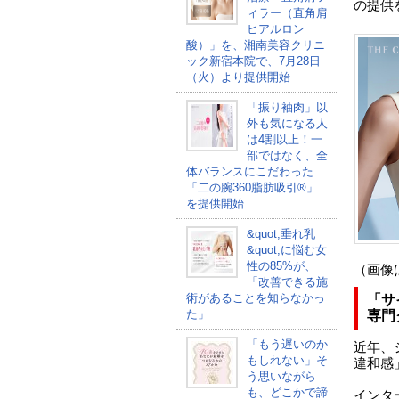
の提供
ィラー（直角肩
ヒアルロン
酸）」を、湘南美容クリニ
ック新宿本院で、7月28日
（火）より提供開始
「振り袖肉」以
外も気になる人
は4割以上！一
部ではなく、全
体バランスにこだわった
「二の腕360脂肪吸引®」
を提供開始
&quot;垂れ乳
&quot;に悩む女
性の85%が、
（画像
「改善できる施
術があることを知らなかっ
「サ
た」
専門
「もう遅いのか
近年、
もしれない」そ
違和感
う思いながら
も、どこかで諦
インタ