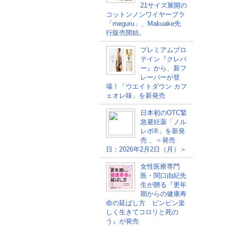
21サイズ展開の
コットンノンワイヤーブラ
「meguru」、Makuake先
行販売開始。
プレミアムプロ
テイン『クレバ
ー』から、新フ
レーバーが登
場！「ウエイトダウン カフ
ェオレ味」を新発売
日本初のOTC緊
急避妊薬「ノル
レボ®」を新発
売 、＜発売
日：2026年2月2日（月）＞
女性医療専門
医・関口由紀先
生が贈る『更年
期からの健康寿
命の延ばし方 ピンピン楽
しく生きてコロリと死の
う』が発売