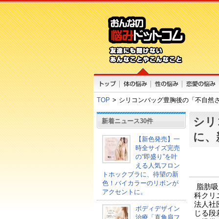
TOP
>
シリコンバッグ豊胸後の「不自然
シリ
新着ニュース30件
に、
【新色発売】一
時全サイズ完売
の“即盛り”を叶
える人気フロン
トホックブラに、待望の新
色！バイカラーのリボンが
脂肪吸
アクセントに。
科クリニ
法人社団
ボディデザイン
じる段
治療「直角肩フ