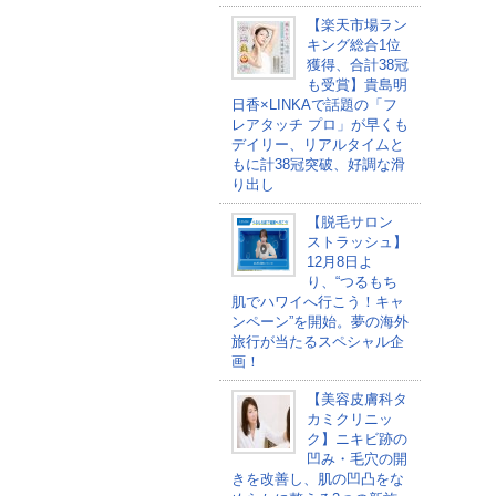
【楽天市場ラン
キング総合1位
獲得、合計38冠
も受賞】貴島明
日香×LINKAで話題の「フ
レアタッチ プロ」が早くも
デイリー、リアルタイムと
もに計38冠突破、好調な滑
り出し
【脱毛サロン
ストラッシュ】
12月8日よ
り、“つるもち
肌でハワイへ行こう！キャ
ンペーン”を開始。夢の海外
旅行が当たるスペシャル企
画！
【美容皮膚科タ
カミクリニッ
ク】ニキビ跡の
凹み・毛穴の開
きを改善し、肌の凹凸をな