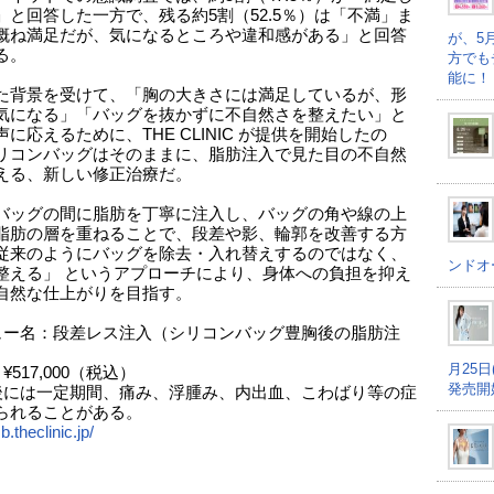
」と回答した一方で、残る約5割（52.5％）は「不満」ま
概ね満足だが、気になるところや違和感がある」と回答
が、5
る。
方でも
能に！
た背景を受けて、「胸の大きさには満足しているが、形
気になる」「バッグを抜かずに不自然さを整えたい」と
に応えるために、THE CLINIC が提供を開始したの
リコンバッグはそのままに、脂肪注入で見た目の不自然
える、新しい修正治療だ。
バッグの間に脂肪を丁寧に注入し、バッグの角や線の上
脂肪の層を重ねることで、段差や影、輪郭を改善する方
従来のようにバッグを除去・入れ替えするのではなく、
ンドオ
整える」 というアプローチにより、身体への負担を抑え
自然な仕上がりを目指す。
ュー名：段差レス注入（シリコンバッグ豊胸後の脂肪注
月25
¥517,000（税込）
発売開
後には一定期間、痛み、浮腫み、内出血、こわばり等の症
られることがある。
b.theclinic.jp/