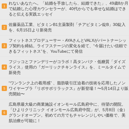
れないあなたへ。「結婚を手放したら、結婚できた」、49歳8か月
1
で結婚した心理カウンセラーが、40代からでも幸せな結婚はでき
ると伝える実践エッセイ
佐藤薬品工業、ビタミンB1主薬製剤「チアビタミン錠B」30錠入
2
を、6月15日より新発売
フィットネスプロデューサー・AYAさんとVALXがパートナーシッ
プ契約を締結。ライフステージの変化を経て、“今届けたい信頼で
3
きるフィットネス”を、YouTubeにて発信
フジッコとファンデリーがコラボ！高タンパク・低糖質「ダイズ
ライス」使用の『ガーリックチキンライス』を、ミールタイムで
4
新発売
“ワンランク上の着用感” 、脂肪吸引圧迫着の技術を応用したノン
ワイヤーブラ『リポサポリラックス』が新登場！〜5月14日より販
5
売開始〜
広島県最大級の商業施設イオンモール広島府中に、待望の開院。
「ひよりクリニック イオンモール広島府中院」が、5月8日（金）
6
グランドオープン。初めての方でもチャレンジしやい価格で、美
肌治療が可能に！