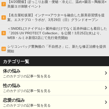
【4/20開催】ぽっこりお腹・便秘・冷えに、温め×腸活～陶板浴×
7
美腸ヨガ体験イベント
【名古屋松坂屋】インナー×アウターを融合した新美容習慣を提
8
案。エステプロ・ラボが、3月29日（日）グランドオープン
＜SNIDEL(スナイデル)＞紫外線だけでなく近赤外線にも着目した
「2026 UV PROTECT Collection」を公開！3月25日(水)より、
9
WEB・ルミネ新宿2店にて先行発売開始
シリコンバッグ豊胸後の「不自然さ」に、新たな修正治療を提供
10
開始
カテゴリ一覧
体の悩み
このカテゴリの記事一覧を見る
性の悩み
このカテゴリの記事一覧を見る
恋愛の悩み
このカテゴリの記事一覧を見る