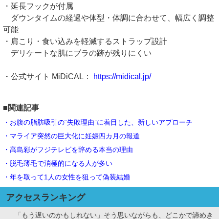
・延長フックが付属
ダウンタイムの経過や体型・体調に合わせて、幅広く調整
可能
・肩こり・食い込みを軽減するストラップ設計
デリケートな肌にブラの跡が残りにくい
・公式サイト MiDiCAL：
https://midical.jp/
■関連記事
・お腹の脂肪吸引の“失敗理由”に着目した、新しいアプローチ
・マライア突然の巨大化に妊娠四カ月の報道
・高島彩がフジテレビを辞める本当の理由
・脱毛薄毛で消極的になる人が多い
・年を取って1人の女性を狙って偽装結婚
アクセスランキング
「もう遅いのかもしれない」そう思いながらも、どこかで諦めき