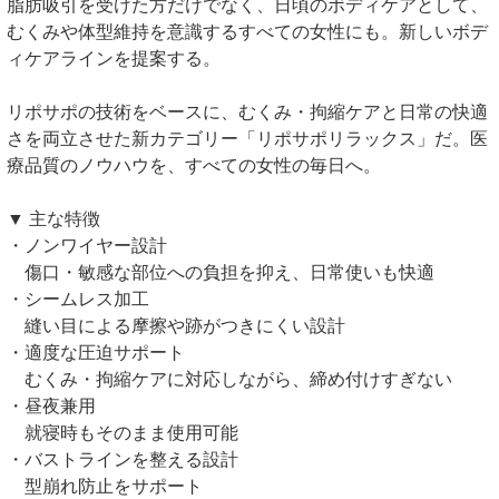
脂肪吸引を受けた方だけでなく、日頃のボディケアとして、
むくみや体型維持を意識するすべての女性にも。新しいボデ
ィケアラインを提案する。
リポサポの技術をベースに、むくみ・拘縮ケアと日常の快適
さを両立させた新カテゴリー「リポサポリラックス」だ。医
療品質のノウハウを、すべての女性の毎日へ。
▼ 主な特徴
・ノンワイヤー設計
傷口・敏感な部位への負担を抑え、日常使いも快適
・シームレス加工
縫い目による摩擦や跡がつきにくい設計
・適度な圧迫サポート
むくみ・拘縮ケアに対応しながら、締め付けすぎない
・昼夜兼用
就寝時もそのまま使用可能
・バストラインを整える設計
型崩れ防止をサポート