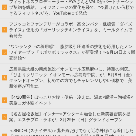
フィットネスプロデューサー・AYAさんとVALXがパートナーシッ
プ契約を締結。ライフステージの変化を経て、“今届けたい信頼で
3
きるフィットネス”を、YouTubeにて発信
フジッコとファンデリーがコラボ！高タンパク・低糖質「ダイズ
ライス」使用の『ガーリックチキンライス』を、ミールタイムで
4
新発売
“ワンランク上の着用感” 、脂肪吸引圧迫着の技術を応用したノン
ワイヤーブラ『リポサポリラックス』が新登場！〜5月14日より販
5
売開始〜
広島県最大級の商業施設イオンモール広島府中に、待望の開院。
「ひよりクリニック イオンモール広島府中院」が、5月8日（金）
6
グランドオープン。初めての方でもチャレンジしやい価格で、美
肌治療が可能に！
【4/20開催】ぽっこりお腹・便秘・冷えに、温め×腸活～陶板浴×
7
美腸ヨガ体験イベント
【名古屋松坂屋】インナー×アウターを融合した新美容習慣を提
8
案。エステプロ・ラボが、3月29日（日）グランドオープン
＜SNIDEL(スナイデル)＞紫外線だけでなく近赤外線にも着目した