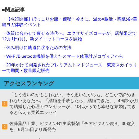
■関連記事
・【4/20開催】ぽっこりお腹・便秘・冷えに、温め×腸活～陶板浴×美
腸ヨガ体験イベント
・体質に合わせて痩せる時代へ。エクササイズコーチが、店舗限定で
12月1日(月)、新ダイエットコースを開始
・休み明けに軌道に戻るための方法
・Wi-Fi/Bluetooth機能を備えたスマート体重計がコヴィアから
・20年かけて開発されたプレミアムトマトジュース 東京スカイツリ
ーで期間・数量限定販売
アクセスランキング
「もう遅いのかもしれない」そう思いながらも、どこかで諦めき
れないあなたへ。「結婚を手放したら、結婚できた」、49歳8か月
1
で結婚した心理カウンセラーが、40代からでも幸せな結婚はでき
ると伝える実践エッセイ
佐藤薬品工業、ビタミンB1主薬製剤「チアビタミン錠B」30錠入
2
を、6月15日より新発売