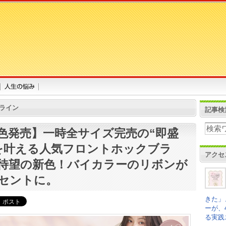
ライン
記事検
色発売】一時全サイズ完売の“即盛
を叶える人気フロントホックブラ
アクセ
待望の新色！バイカラーのリボンが
セントに。
きた」
ーが、
る実践