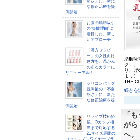
然さ」に、新た
な修正治療を提
供開始
お腹の脂肪吸引
の“失敗理由”に
着目した、新し
いアプローチ
「漢方セラピ
ー」の女性向け
脂肪吸
処方を、温かみ
ク）」（
のあるカラーに
り上げ
リニューアル！
より）
THE C
シリコンバッグ
豊胸後の「不自
続きを読
然さ」に、新た
な修正治療を提
供開始
「も
リライブ技術搭
載。Oカップ相
がら
当まで対応する
へ。
21サイズ展開の
コットンノンワイヤーブラ