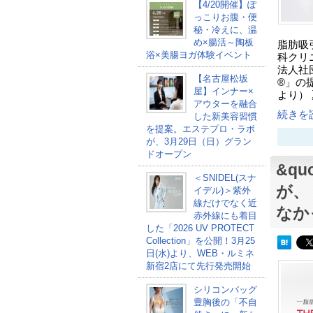
【4/20開催】ぽ
っこりお腹・便
秘・冷えに、温
め×腸活～陶板
脂肪吸
浴×美腸ヨガ体験イベント
科クリニ
法人社団 
【名古屋松坂
®」の
屋】インナー×
より）
アウターを融合
続きを読
した新美容習慣
を提案。エステプロ・ラボ
が、3月29日（日）グラン
ドオープン
&qu
＜SNIDEL(スナ
が、
イデル)＞紫外
線だけでなく近
なか
赤外線にも着目
した「2026 UV PROTECT
Collection」を公開！3月25
日(水)より、WEB・ルミネ
新宿2店にて先行発売開始
シリコンバッグ
豊胸後の「不自