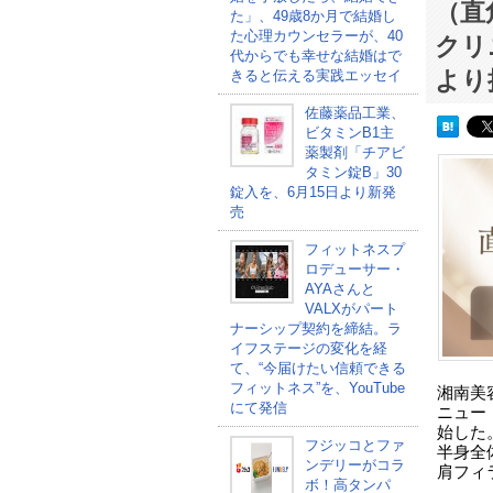
（直
た」、49歳8か月で結婚し
た心理カウンセラーが、40
クリ
代からでも幸せな結婚はで
より
きると伝える実践エッセイ
佐藤薬品工業、
ビタミンB1主
薬製剤「チアビ
タミン錠B」30
錠入を、6月15日より新発
売
フィットネスプ
ロデューサー・
AYAさんと
VALXがパート
ナーシップ契約を締結。ラ
イフステージの変化を経
て、“今届けたい信頼できる
フィットネス”を、YouTube
湘南美
にて発信
ニュー
始した
フジッコとファ
半身全
ンデリーがコラ
肩フィ
ボ！高タンパ