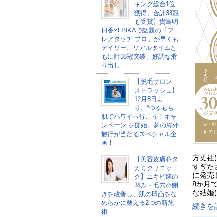
キング総合1位
獲得、合計38冠
も受賞】貴島明
日香×LINKAで話題の「フ
レアタッチ プロ」が早くも
デイリー、リアルタイムと
もに計38冠突破、好調な滑
り出し
【脱毛サロン
ストラッシュ】
12月8日よ
り、“つるもち
肌でハワイへ行こう！キャ
ンペーン”を開始。夢の海外
旅行が当たるスペシャル企
画！
方丈社
【美容皮膚科タ
すぎた
カミクリニッ
に発売
ク】ニキビ跡の
8か月
凹み・毛穴の開
な結婚
きを改善し、肌の凹凸をな
めらかに整える2つの新施
続きを読
術