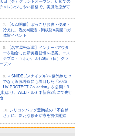
月8日（金）グランドオープン。初めての
チャレンジしやい価格で、美肌治療が可
7.
【4/20開催】ぽっこりお腹・便秘・
冷えに、温め×腸活～陶板浴×美腸ヨガ
体験イベント
8.
【名古屋松坂屋】インナー×アウタ
ーを融合した新美容習慣を提案。エス
テプロ・ラボが、3月29日（日）グラ
ープン
9.
＜SNIDEL(スナイデル)＞紫外線だけ
でなく近赤外線にも着目した「2026
UV PROTECT Collection」を公開！3
日(水)より、WEB・ルミネ新宿2店にて先行
始
10.
シリコンバッグ豊胸後の「不自然
さ」に、新たな修正治療を提供開始