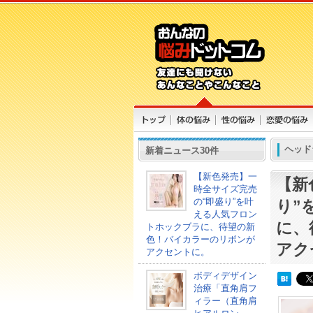
ヘッド
新着ニュース30件
【新色発売】一
【新
時全サイズ完売
の“即盛り”を叶
り”
える人気フロン
に、
トホックブラに、待望の新
色！バイカラーのリボンが
アク
アクセントに。
ボディデザイン
治療「直角肩フ
ィラー（直角肩