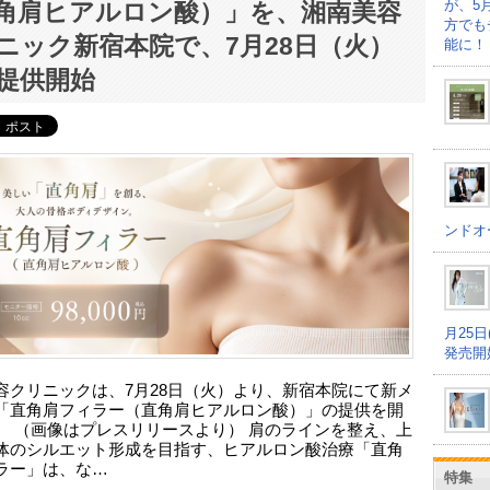
が、5
角肩ヒアルロン酸）」を、湘南美容
方でも
ニック新宿本院で、7月28日（火）
能に！
提供開始
ンドオ
月25
発売開
容クリニックは、7月28日（火）より、新宿本院にて新メ
「直角肩フィラー（直角肩ヒアルロン酸）」の提供を開
。 （画像はプレスリリースより） 肩のラインを整え、上
体のシルエット形成を目指す、ヒアルロン酸治療「直角
ラー」は、な…
特集