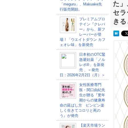
た」
「meguru」、Makuake先
行販売開始。
セラ
プレミアムプロ
きる
テイン『クレバ
ー』から、新フ
レーバーが登
場！「ウエイトダウン カフ
ェオレ味」を新発売
日本初のOTC緊
急避妊薬「ノル
レボ®」を新発
売 、＜発売
日：2026年2月2日（月）＞
女性医療専門
医・関口由紀先
生が贈る『更年
期からの健康寿
命の延ばし方 ピンピン楽
しく生きてコロリと死の
う』が発売
【楽天市場ラン