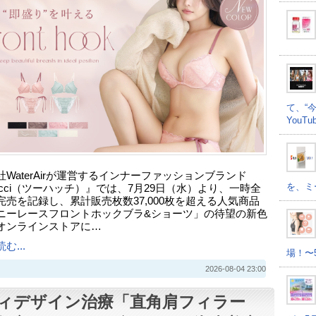
て、“
YouT
社WaterAirが運営するインナーファッションブランド
を、ミ
hacci（ツーハッチ）』では、7月29日（水）より、一時全
完売を記録し、累計販売枚数37,000枚を超える人気商品
ニーレースフロントホックブラ&ショーツ」の待望の新色
オンラインストアに…
む...
場！〜
2026-08-04 23:00
ィデザイン治療「直角肩フィラー