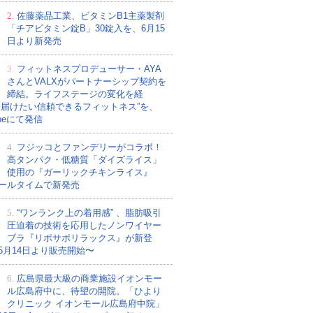
2.
佐藤薬品工業、ビタミンB1主薬製剤
「チアビタミン錠B」30錠入を、6月15
日より新発売
3.
フィットネスプロデューサー・AYA
さんとVALXがパートナーシップ契約を
締結。ライフステージの変化を経
今届けたい信頼できるフィットネス”を、
ubeにて発信
4.
フジッコとファンデリーがコラボ！
高タンパク・低糖質「ダイズライス」
使用の『ガーリックチキンライス』
ールタイムで新発売
5.
“ワンランク上の着用感” 、脂肪吸引
圧迫着の技術を応用したノンワイヤー
ブラ『リポサポリラックス』が新登
5月14日より販売開始〜
6.
広島県最大級の商業施設イオンモー
ル広島府中に、待望の開院。「ひより
クリニック イオンモール広島府中院」