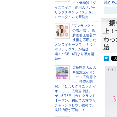
続きを読
ク・低糖質「ダ
イズライス」使用の『ガー
リックチキンライス』を、
ミールタイムで新発売
「振
“ワンランク上
上！
の着用感” 、脂
肪吸引圧迫着の
わっ
技術を応用した
ノンワイヤーブラ『リポサ
始
ポリラックス』が新登
場！〜5月14日より販売開
始〜
広島県最大級の
商業施設イオン
モール広島府中
に、待望の開
院。「ひよりクリニック イ
オンモール広島府中院」
が、5月8日（金）グランド
オープン。初めての方でも
チャレンジしやい価格で、
美肌治療が可能に！