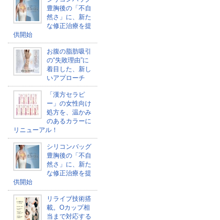
豊胸後の「不自
然さ」に、新た
な修正治療を提
供開始
お腹の脂肪吸引
の“失敗理由”に
着目した、新し
いアプローチ
「漢方セラピ
ー」の女性向け
処方を、温かみ
のあるカラーに
リニューアル！
シリコンバッグ
豊胸後の「不自
然さ」に、新た
な修正治療を提
供開始
リライブ技術搭
載。Oカップ相
当まで対応する