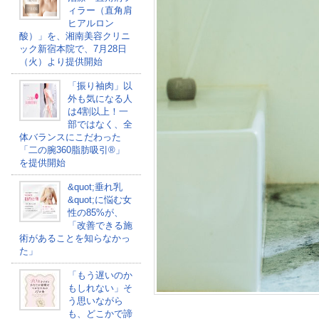
ィラー（直角肩
ヒアルロン
酸）」を、湘南美容クリニ
ック新宿本院で、7月28日
（火）より提供開始
「振り袖肉」以
外も気になる人
は4割以上！一
部ではなく、全
体バランスにこだわった
「二の腕360脂肪吸引®」
を提供開始
&quot;垂れ乳
&quot;に悩む女
性の85%が、
「改善できる施
術があることを知らなかっ
た」
「もう遅いのか
もしれない」そ
う思いながら
も、どこかで諦