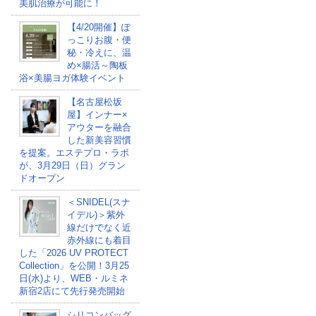
美肌治療が可能に！
【4/20開催】ぽ
っこりお腹・便
秘・冷えに、温
め×腸活～陶板
浴×美腸ヨガ体験イベント
【名古屋松坂
屋】インナー×
アウターを融合
した新美容習慣
を提案。エステプロ・ラボ
が、3月29日（日）グラン
ドオープン
＜SNIDEL(スナ
イデル)＞紫外
線だけでなく近
赤外線にも着目
した「2026 UV PROTECT
Collection」を公開！3月25
日(水)より、WEB・ルミネ
新宿2店にて先行発売開始
シリコンバッグ