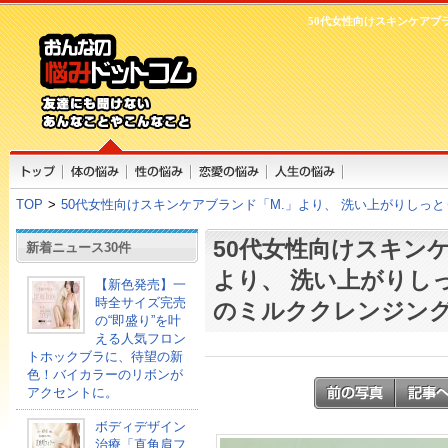
50代女性向けスキンケアブ
TOP
>
50代女性向けスキンケアブランド「M.」より、 洗い上がりしっ
50代女性向けスキン
新着ニュース30件
より、 洗い上がりし
【新色発売】一
時全サイズ完売
のミルククレンジン
の“即盛り”を叶
える人気フロン
トホックブラに、待望の新
色！バイカラーのリボンが
アクセントに。
ボディデザイン
治療「直角肩フ