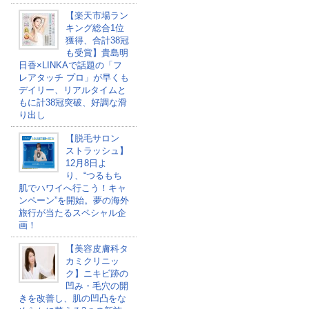
【楽天市場ラン
キング総合1位
獲得、合計38冠
も受賞】貴島明
日香×LINKAで話題の「フ
レアタッチ プロ」が早くも
デイリー、リアルタイムと
もに計38冠突破、好調な滑
り出し
【脱毛サロン
ストラッシュ】
12月8日よ
り、“つるもち
肌でハワイへ行こう！キャ
ンペーン”を開始。夢の海外
旅行が当たるスペシャル企
画！
【美容皮膚科タ
カミクリニッ
ク】ニキビ跡の
凹み・毛穴の開
きを改善し、肌の凹凸をな