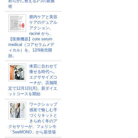
めらかに整える2つの新施
術
膣内ケアと美容
ケアのデュアル
アクション。
raciné から、
【医療機器】core serum
medical（コアセラムメデ
ィカル）を、12/9発売開
始。
体質に合わせて
痩せる時代へ。
エクササイズコ
ーチが、店舗限
定で12月1日(月)、新ダイエ
ットコースを開始
ワークショップ
感覚で愉しむ手
づくりキットと
きらめく冬のア
クセサリーが、フェリシモ
「SeeMONO」から新登場