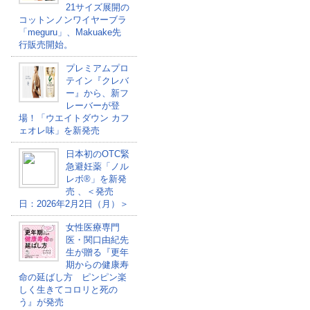
21サイズ展開の
コットンノンワイヤーブラ
「meguru」、Makuake先
行販売開始。
プレミアムプロ
テイン『クレバ
ー』から、新フ
レーバーが登
場！「ウエイトダウン カフ
ェオレ味」を新発売
日本初のOTC緊
急避妊薬「ノル
レボ®」を新発
売 、＜発売
日：2026年2月2日（月）＞
女性医療専門
医・関口由紀先
生が贈る『更年
期からの健康寿
命の延ばし方 ピンピン楽
しく生きてコロリと死の
う』が発売