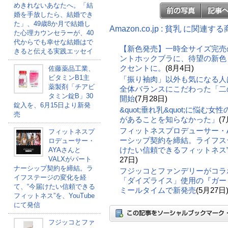
めきれないあなたへ。「結
婚を手放したら、結婚でき
た」、49歳8か月で結婚し
Amazon.co.jp : 貧乳 に関連す
た心理カウンセラーが、40
代からでも幸せな結婚はで
【新色発売】一時全サイズ完売
きると伝える実践エッセイ
ントホックブラに、待望の新色
クセントに。
(8月4日)
佐藤薬品工業、
ビタミンB1主
「振り袖肉」以外も気になる人
薬製剤「チアビ
全体バランスにこだわった「二の
タミン錠B」30
開始
(7月28日)
錠入を、6月15日より新発
&quot;垂れ乳&quot;に悩む
売
があることを知らなかった」
(7
フィットネスプロデューサー・A
フィットネスプ
ーシップ契約を締結。ライフス
ロデューサー・
けたい信頼できるフィットネス”を
AYAさんと
VALXがパート
27日)
ナーシップ契約を締結。ラ
フジッコとファンデリーがコラ
イフステージの変化を経
「ダイズライス」使用の『ガー
て、“今届けたい信頼できる
ミールタイムで新発売
(5月27日
フィットネス”を、YouTube
にて発信
フジッコとファ