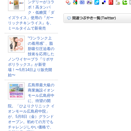
ンデリーがコラ
ボ！高タンパ
ク・低糖質「ダ
イズライス」使用の『ガー
リックチキンライス』を、
ミールタイムで新発売
“ワンランク上
の着用感” 、脂
肪吸引圧迫着の
技術を応用した
ノンワイヤーブラ『リポサ
ポリラックス』が新登
場！〜5月14日より販売開
始〜
広島県最大級の
商業施設イオン
モール広島府中
に、待望の開
院。「ひよりクリニック イ
オンモール広島府中院」
が、5月8日（金）グランド
オープン。初めての方でも
チャレンジしやい価格で、