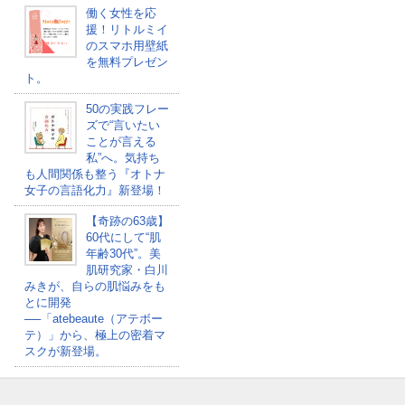
働く女性を応
援！リトルミイ
のスマホ用壁紙
を無料プレゼン
ト。
50の実践フレー
ズで“言いたい
ことが言える
私”へ。気持ち
も人間関係も整う『オトナ
女子の言語化力』新登場！
【奇跡の63歳】
60代にして“肌
年齢30代”。美
肌研究家・白川
みきが、自らの肌悩みをも
とに開発
──「atebeaute（アテボー
テ）」から、極上の密着マ
スクが新登場。