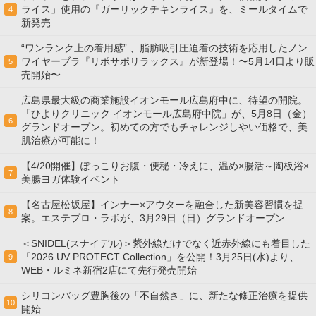
ライス」使用の『ガーリックチキンライス』を、ミールタイムで
4
新発売
“ワンランク上の着用感” 、脂肪吸引圧迫着の技術を応用したノン
ワイヤーブラ『リポサポリラックス』が新登場！〜5月14日より販
5
売開始〜
広島県最大級の商業施設イオンモール広島府中に、待望の開院。
「ひよりクリニック イオンモール広島府中院」が、5月8日（金）
6
グランドオープン。初めての方でもチャレンジしやい価格で、美
肌治療が可能に！
【4/20開催】ぽっこりお腹・便秘・冷えに、温め×腸活～陶板浴×
7
美腸ヨガ体験イベント
【名古屋松坂屋】インナー×アウターを融合した新美容習慣を提
8
案。エステプロ・ラボが、3月29日（日）グランドオープン
＜SNIDEL(スナイデル)＞紫外線だけでなく近赤外線にも着目した
「2026 UV PROTECT Collection」を公開！3月25日(水)より、
9
WEB・ルミネ新宿2店にて先行発売開始
シリコンバッグ豊胸後の「不自然さ」に、新たな修正治療を提供
10
開始