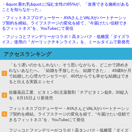
・&quot;垂れ乳&quot;に悩む女性の85%が、「改善できる施術がある
ことを知らなかった」
・フィットネスプロデューサー・AYAさんとVALXがパートナーシッ
プ契約を締結。ライフステージの変化を経て、“今届けたい信頼でき
るフィットネス”を、YouTubeにて発信
・フジッコとファンデリーがコラボ！高タンパク・低糖質「ダイズラ
イス」使用の『ガーリックチキンライス』を、ミールタイムで新発売
アクセスランキング
「もう遅いのかもしれない」そう思いながらも、どこかで諦めき
れないあなたへ。「結婚を手放したら、結婚できた」、49歳8か月
1
で結婚した心理カウンセラーが、40代からでも幸せな結婚はでき
ると伝える実践エッセイ
佐藤薬品工業、ビタミンB1主薬製剤「チアビタミン錠B」30錠入
2
を、6月15日より新発売
フィットネスプロデューサー・AYAさんとVALXがパートナーシッ
プ契約を締結。ライフステージの変化を経て、“今届けたい信頼で
3
きるフィットネス”を、YouTubeにて発信
フジッコとファンデリーがコラボ！高タンパク・低糖質「ダイズ