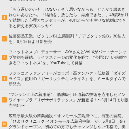
「もう遅いのかもしれない」そう思いながらも、どこかで諦めき
れないあなたへ。「結婚を手放したら、結婚できた」、49歳8か月
5
で結婚した心理カウンセラーが、40代からでも幸せな結婚はでき
ると伝える実践エッセイ
佐藤薬品工業、ビタミンB1主薬製剤「チアビタミン錠B」30錠入
6
を、6月15日より新発売
フィットネスプロデューサー・AYAさんとVALXがパートナーシッ
プ契約を締結。ライフステージの変化を経て、“今届けたい信頼で
7
きるフィットネス”を、YouTubeにて発信
フジッコとファンデリーがコラボ！高タンパク・低糖質「ダイズ
ライス」使用の『ガーリックチキンライス』を、ミールタイムで
8
新発売
“ワンランク上の着用感” 、脂肪吸引圧迫着の技術を応用したノン
ワイヤーブラ『リポサポリラックス』が新登場！〜5月14日より販
9
売開始〜
広島県最大級の商業施設イオンモール広島府中に、待望の開院。
「ひよりクリニック イオンモール広島府中院」が、5月8日（金）
10
グランドオープン。初めての方でもチャレンジしやい価格で、美