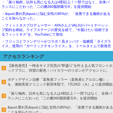
・「振り袖肉」以外も気になる人は4割以上！一部ではなく、全体バ
ランスにこだわった「二の腕360脂肪吸引®」を提供開始
・&quot;垂れ乳&quot;に悩む女性の85%が、「改善できる施術がある
ことを知らなかった」
・フィットネスプロデューサー・AYAさんとVALXがパートナーシッ
プ契約を締結。ライフステージの変化を経て、“今届けたい信頼でき
るフィットネス”を、YouTubeにて発信
・フジッコとファンデリーがコラボ！高タンパク・低糖質「ダイズラ
イス」使用の『ガーリックチキンライス』を、ミールタイムで新発売
アクセスランキング
【新色発売】一時全サイズ完売の“即盛り”を叶える人気フロントホ
1
ックブラに、待望の新色！バイカラーのリボンがアクセントに。
ボディデザイン治療「直角肩フィラー（直角肩ヒアルロン酸）」
2
を、湘南美容クリニック新宿本院で、7月28日（火）より提供開始
「振り袖肉」以外も気になる人は4割以上！一部ではなく、全体バ
3
ランスにこだわった「二の腕360脂肪吸引®」を提供開始
&quot;垂れ乳&quot;に悩む女性の85%が、「改善できる施術がある
4
ことを知らなかった」