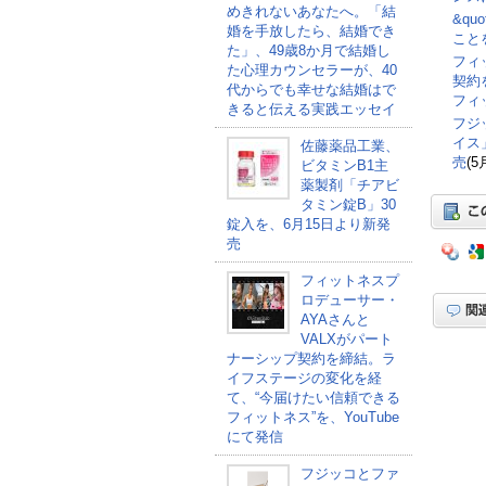
めきれないあなたへ。「結
&qu
婚を手放したら、結婚でき
こと
た」、49歳8か月で結婚し
フィ
た心理カウンセラーが、40
契約
代からでも幸せな結婚はで
フィ
きると伝える実践エッセイ
フジ
イス
佐藤薬品工業、
売
(5
ビタミンB1主
薬製剤「チアビ
タミン錠B」30
錠入を、6月15日より新発
売
フィットネスプ
ロデューサー・
AYAさんと
VALXがパート
ナーシップ契約を締結。ラ
イフステージの変化を経
て、“今届けたい信頼できる
フィットネス”を、YouTube
にて発信
フジッコとファ