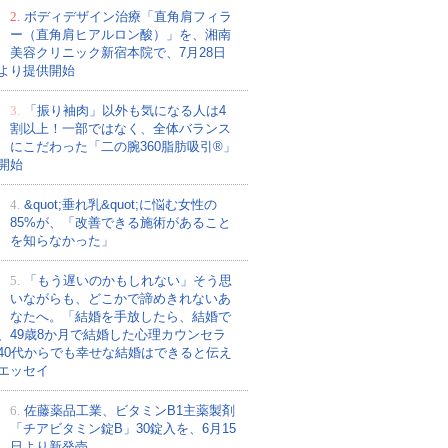
2.
ボディデザイン治療「直角肩フィラ
ー（直角肩ヒアルロン酸）」を、湘南
美容クリニック新宿本院で、7月28日
より提供開始
3.
「振り袖肉」以外も気になる人は4
割以上！一部ではなく、全体バランス
にこだわった「二の腕360脂肪吸引®」
開始
4.
&quot;垂れ乳&quot;に悩む女性の
85%が、「改善できる施術があること
を知らなかった」
5.
「もう遅いのかもしれない」そう思
いながらも、どこかで諦めきれないあ
なたへ。「結婚を手放したら、結婚で
、49歳8か月で結婚した心理カウンセラ
40代からでも幸せな結婚はできると伝え
エッセイ
6.
佐藤薬品工業、ビタミンB1主薬製剤
「チアビタミン錠B」30錠入を、6月15
日より新発売