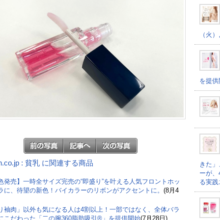
（火）
を提供
n.co.jp : 貧乳 に関連する商品
きた」
ーが、
色発売】一時全サイズ完売の“即盛り”を叶える人気フロントホッ
る実践
ラに、待望の新色！バイカラーのリボンがアクセントに。
(8月4
り袖肉」以外も気になる人は4割以上！一部ではなく、全体バラ
にこだわった「二の腕360脂肪吸引®」を提供開始
(7月28日)