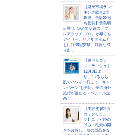
【楽天市場ラン
キング総合1位
獲得、合計38冠
も受賞】貴島明
日香×LINKAで話題の「フ
レアタッチ プロ」が早くも
デイリー、リアルタイムと
もに計38冠突破、好調な滑
り出し
【脱毛サロン
ストラッシュ】
12月8日よ
り、“つるもち
肌でハワイへ行こう！キャ
ンペーン”を開始。夢の海外
旅行が当たるスペシャル企
画！
【美容皮膚科タ
カミクリニッ
ク】ニキビ跡の
凹み・毛穴の開
きを改善し、肌の凹凸をな