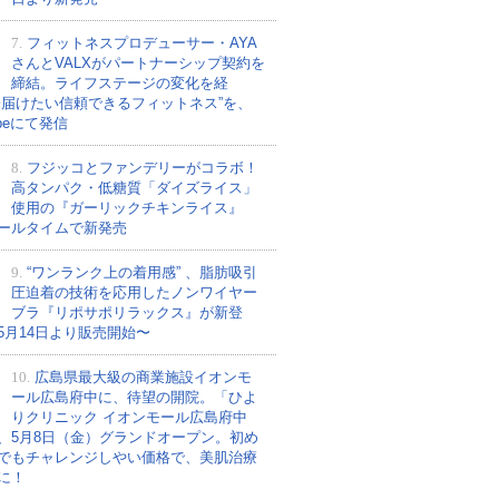
7.
フィットネスプロデューサー・AYA
さんとVALXがパートナーシップ契約を
締結。ライフステージの変化を経
今届けたい信頼できるフィットネス”を、
ubeにて発信
8.
フジッコとファンデリーがコラボ！
高タンパク・低糖質「ダイズライス」
使用の『ガーリックチキンライス』
ールタイムで新発売
9.
“ワンランク上の着用感” 、脂肪吸引
圧迫着の技術を応用したノンワイヤー
ブラ『リポサポリラックス』が新登
5月14日より販売開始〜
10.
広島県最大級の商業施設イオンモ
ール広島府中に、待望の開院。「ひよ
りクリニック イオンモール広島府中
、5月8日（金）グランドオープン。初め
でもチャレンジしやい価格で、美肌治療
に！