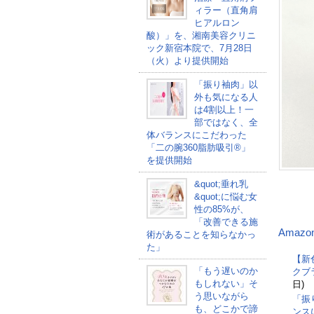
ィラー（直角肩
ヒアルロン
酸）」を、湘南美容クリニ
ック新宿本院で、7月28日
（火）より提供開始
「振り袖肉」以
外も気になる人
は4割以上！一
部ではなく、全
体バランスにこだわった
「二の腕360脂肪吸引®」
を提供開始
&quot;垂れ乳
&quot;に悩む女
性の85%が、
「改善できる施
Amazo
術があることを知らなかっ
た」
【新
「もう遅いのか
クブ
もしれない」そ
日)
う思いながら
「振
も、どこかで諦
ンス