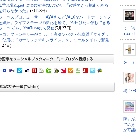
ot;垂れ乳&quot;に悩む女性の85%が、「改善できる施術がある
を知らなかった」
(7月28日)
ットネスプロデューサー・AYAさんとVALXがパートナーシップ
を締結。ライフステージの変化を経て、“今届けたい信頼できる
て、“
ットネス”を、YouTubeにて発信
(5月27日)
YouT
ッコとファンデリーがコラボ！高タンパク・低糖質「ダイズラ
」使用の『ガーリックチキンライス』を、ミールタイムで新発
月27日)
を、ミ
場！〜
院」が
ての方
が可能