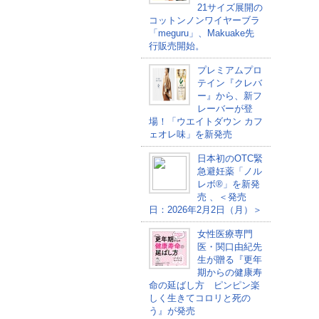
21サイズ展開の
コットンノンワイヤーブラ
「meguru」、Makuake先
行販売開始。
プレミアムプロ
テイン『クレバ
ー』から、新フ
レーバーが登
場！「ウエイトダウン カフ
ェオレ味」を新発売
日本初のOTC緊
急避妊薬「ノル
レボ®」を新発
売 、＜発売
日：2026年2月2日（月）＞
女性医療専門
医・関口由紀先
生が贈る『更年
期からの健康寿
命の延ばし方 ピンピン楽
しく生きてコロリと死の
う』が発売