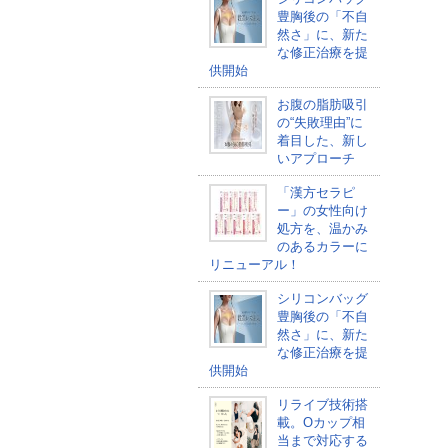
豊胸後の「不自
然さ」に、新た
な修正治療を提
供開始
お腹の脂肪吸引
の“失敗理由”に
着目した、新し
いアプローチ
「漢方セラピ
ー」の女性向け
処方を、温かみ
のあるカラーに
リニューアル！
シリコンバッグ
豊胸後の「不自
然さ」に、新た
な修正治療を提
供開始
リライブ技術搭
載。Oカップ相
当まで対応する