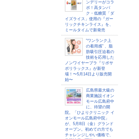
ンデリーがコラ
ボ！高タンパ
ク・低糖質「ダ
イズライス」使用の『ガー
リックチキンライス』を、
ミールタイムで新発売
“ワンランク上
の着用感” 、脂
肪吸引圧迫着の
技術を応用した
ノンワイヤーブラ『リポサ
ポリラックス』が新登
場！〜5月14日より販売開
始〜
広島県最大級の
商業施設イオン
モール広島府中
に、待望の開
院。「ひよりクリニック イ
オンモール広島府中院」
が、5月8日（金）グランド
オープン。初めての方でも
チャレンジしやい価格で、