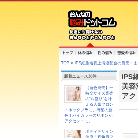
TOP
>
iPS細胞培養上清液配合の目元・
iP
新着ニュース30件
美容
【新色発売】一
時全サイズ完売
アク
の“即盛り”を叶
える人気フロン
トホックブラに、待望の新
色！バイカラーのリボンが
アクセントに。
ボディデザイン
治療「直角肩フ