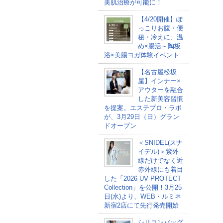
美肌治療が可能に！
【4/20開催】ぽ
っこりお腹・便
秘・冷えに、温
め×腸活～陶板
浴×美腸ヨガ体験イベント
【名古屋松坂
屋】インナー×
アウターを融合
した新美容習慣
を提案。エステプロ・ラボ
が、3月29日（日）グラン
ドオープン
＜SNIDEL(スナ
イデル)＞紫外
線だけでなく近
赤外線にも着目
した「2026 UV PROTECT
Collection」を公開！3月25
日(水)より、WEB・ルミネ
新宿2店にて先行発売開始
シリコンバッグ