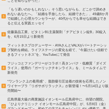
ことを知らなかった」
「もう遅いのかもしれない」そう思いながらも、どこかで諦めき
れないあなたへ。「結婚を手放したら、結婚できた」、49歳8か月
5
で結婚した心理カウンセラーが、40代からでも幸せな結婚はでき
ると伝える実践エッセイ
佐藤薬品工業、ビタミンB1主薬製剤「チアビタミン錠B」30錠入
6
を、6月15日より新発売
フィットネスプロデューサー・AYAさんとVALXがパートナーシッ
プ契約を締結。ライフステージの変化を経て、“今届けたい信頼で
7
きるフィットネス”を、YouTubeにて発信
フジッコとファンデリーがコラボ！高タンパク・低糖質「ダイズ
ライス」使用の『ガーリックチキンライス』を、ミールタイムで
8
新発売
“ワンランク上の着用感” 、脂肪吸引圧迫着の技術を応用したノン
ワイヤーブラ『リポサポリラックス』が新登場！〜5月14日より販
9
売開始〜
広島県最大級の商業施設イオンモール広島府中に、待望の開院。
「ひよりクリニック イオンモール広島府中院」が、5月8日（金）
10
グランドオープン。初めての方でもチャレンジしやい価格で、美