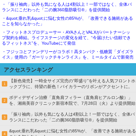
・「振り袖肉」以外も気になる人は4割以上！一部ではなく、全体バ
ランスにこだわった「二の腕360脂肪吸引®」を提供開始
・&quot;垂れ乳&quot;に悩む女性の85%が、「改善できる施術がある
ことを知らなかった」
・フィットネスプロデューサー・AYAさんとVALXがパートナーシッ
プ契約を締結。ライフステージの変化を経て、“今届けたい信頼でき
るフィットネス”を、YouTubeにて発信
・フジッコとファンデリーがコラボ！高タンパク・低糖質「ダイズラ
イス」使用の『ガーリックチキンライス』を、ミールタイムで新発売
アクセスランキング
【新色発売】一時全サイズ完売の“即盛り”を叶える人気フロントホ
1
ックブラに、待望の新色！バイカラーのリボンがアクセントに。
ボディデザイン治療「直角肩フィラー（直角肩ヒアルロン酸）」
2
を、湘南美容クリニック新宿本院で、7月28日（火）より提供開始
「振り袖肉」以外も気になる人は4割以上！一部ではなく、全体バ
3
ランスにこだわった「二の腕360脂肪吸引®」を提供開始
&quot;垂れ乳&quot;に悩む女性の85%が、「改善できる施術がある
4