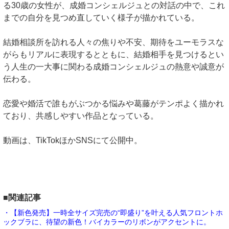
る30歳の女性が、成婚コンシェルジュとの対話の中で、これ
までの自分を見つめ直していく様子が描かれている。
結婚相談所を訪れる人々の焦りや不安、期待をユーモラスな
がらもリアルに表現するとともに、結婚相手を見つけるとい
う人生の一大事に関わる成婚コンシェルジュの熱意や誠意が
伝わる。
恋愛や婚活で誰もがぶつかる悩みや葛藤がテンポよく描かれ
ており、共感しやすい作品となっている。
動画は、TikTokほかSNSにて公開中。
■関連記事
・【新色発売】一時全サイズ完売の“即盛り”を叶える人気フロントホ
ックブラに、待望の新色！バイカラーのリボンがアクセントに。