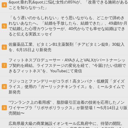
&quot;垂れ乳&quot;に悩む女性の85%が、「改善できる施術がある
4
ことを知らなかった」
「もう遅いのかもしれない」そう思いながらも、どこかで諦めき
れないあなたへ。「結婚を手放したら、結婚できた」、49歳8か月
5
で結婚した心理カウンセラーが、40代からでも幸せな結婚はでき
ると伝える実践エッセイ
佐藤薬品工業、ビタミンB1主薬製剤「チアビタミン錠B」30錠入
6
を、6月15日より新発売
フィットネスプロデューサー・AYAさんとVALXがパートナーシッ
プ契約を締結。ライフステージの変化を経て、“今届けたい信頼で
7
きるフィットネス”を、YouTubeにて発信
フジッコとファンデリーがコラボ！高タンパク・低糖質「ダイズ
ライス」使用の『ガーリックチキンライス』を、ミールタイムで
8
新発売
“ワンランク上の着用感” 、脂肪吸引圧迫着の技術を応用したノン
ワイヤーブラ『リポサポリラックス』が新登場！〜5月14日より販
9
売開始〜
広島県最大級の商業施設イオンモール広島府中に、待望の開院。