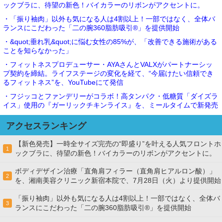
ックブラに、待望の新色！バイカラーのリボンがアクセントに。
・「振り袖肉」以外も気になる人は4割以上！一部ではなく、全体バ
ランスにこだわった「二の腕360脂肪吸引®」を提供開始
・&quot;垂れ乳&quot;に悩む女性の85%が、「改善できる施術がある
ことを知らなかった」
・フィットネスプロデューサー・AYAさんとVALXがパートナーシッ
プ契約を締結。ライフステージの変化を経て、“今届けたい信頼でき
るフィットネス”を、YouTubeにて発信
・フジッコとファンデリーがコラボ！高タンパク・低糖質「ダイズラ
イス」使用の『ガーリックチキンライス』を、ミールタイムで新発売
アクセスランキング
【新色発売】一時全サイズ完売の“即盛り”を叶える人気フロントホ
1
ックブラに、待望の新色！バイカラーのリボンがアクセントに。
ボディデザイン治療「直角肩フィラー（直角肩ヒアルロン酸）」
2
を、湘南美容クリニック新宿本院で、7月28日（火）より提供開始
「振り袖肉」以外も気になる人は4割以上！一部ではなく、全体バ
3
ランスにこだわった「二の腕360脂肪吸引®」を提供開始