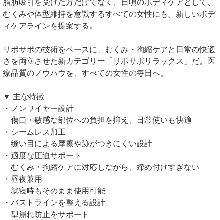
脂肪吸引を受けた方だけでなく、日頃のボディケアとして、
むくみや体型維持を意識するすべての女性にも。新しいボデ
ィケアラインを提案する。
リポサポの技術をベースに、むくみ・拘縮ケアと日常の快適
さを両立させた新カテゴリー「リポサポリラックス」だ。医
療品質のノウハウを、すべての女性の毎日へ。
▼ 主な特徴
・ノンワイヤー設計
傷口・敏感な部位への負担を抑え、日常使いも快適
・シームレス加工
縫い目による摩擦や跡がつきにくい設計
・適度な圧迫サポート
むくみ・拘縮ケアに対応しながら、締め付けすぎない
・昼夜兼用
就寝時もそのまま使用可能
・バストラインを整える設計
型崩れ防止をサポート