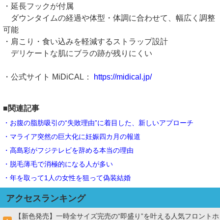
・延長フックが付属
ダウンタイムの経過や体型・体調に合わせて、幅広く調整
可能
・肩こり・食い込みを軽減するストラップ設計
デリケートな肌にブラの跡が残りにくい
・公式サイト MiDiCAL：
https://midical.jp/
■関連記事
・お腹の脂肪吸引の“失敗理由”に着目した、新しいアプローチ
・マライア突然の巨大化に妊娠四カ月の報道
・高島彩がフジテレビを辞める本当の理由
・脱毛薄毛で消極的になる人が多い
・年を取って1人の女性を狙って偽装結婚
アクセスランキング
【新色発売】一時全サイズ完売の“即盛り”を叶える人気フロントホ