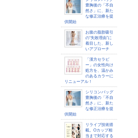
豊胸後の「不自
然さ」に、新た
な修正治療を提
供開始
お腹の脂肪吸引
の“失敗理由”に
着目した、新し
いアプローチ
「漢方セラピ
ー」の女性向け
処方を、温かみ
のあるカラーに
リニューアル！
シリコンバッグ
豊胸後の「不自
然さ」に、新た
な修正治療を提
供開始
リライブ技術搭
載。Oカップ相
当まで対応する