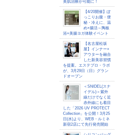
美肌治療が可能に！
【4/20開催】ぽ
っこりお腹・便
秘・冷えに、温
め×腸活～陶板
浴×美腸ヨガ体験イベント
【名古屋松坂
屋】インナー×
アウターを融合
した新美容習慣
を提案。エステプロ・ラボ
が、3月29日（日）グラン
ドオープン
＜SNIDEL(スナ
イデル)＞紫外
線だけでなく近
赤外線にも着目
した「2026 UV PROTECT
Collection」を公開！3月25
日(水)より、WEB・ルミネ
新宿2店にて先行発売開始
シリコンバッグ