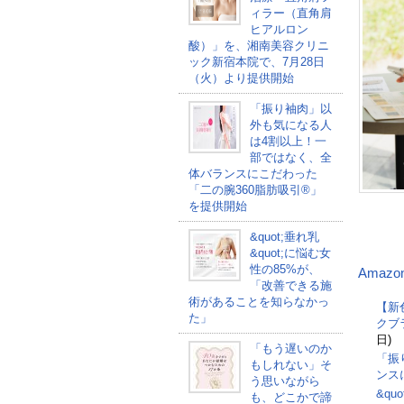
ィラー（直角肩
ヒアルロン
酸）」を、湘南美容クリニ
ック新宿本院で、7月28日
（火）より提供開始
「振り袖肉」以
外も気になる人
は4割以上！一
部ではなく、全
体バランスにこだわった
「二の腕360脂肪吸引®」
を提供開始
&quot;垂れ乳
&quot;に悩む女
性の85%が、
Amazo
「改善できる施
術があることを知らなかっ
【新
た」
クブ
日)
「もう遅いのか
「振
もしれない」そ
ンス
う思いながら
&qu
も、どこかで諦