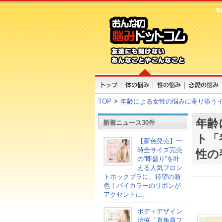
年
TOP
>
年齢による女性の悩みに寄り添うイベ
年齢
新着ニュース30件
ト「
【新色発売】一
時全サイズ完売
性の
の“即盛り”を叶
える人気フロン
トホックブラに、待望の新
色！バイカラーのリボンが
アクセントに。
ボディデザイン
治療「直角肩フ