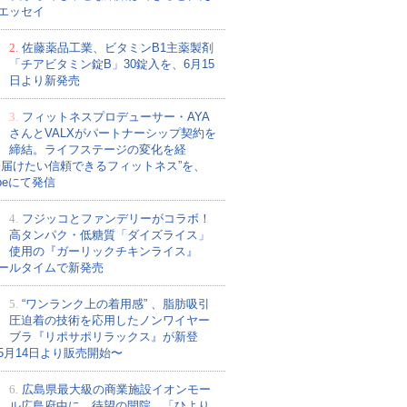
エッセイ
2.
佐藤薬品工業、ビタミンB1主薬製剤
「チアビタミン錠B」30錠入を、6月15
日より新発売
3.
フィットネスプロデューサー・AYA
さんとVALXがパートナーシップ契約を
締結。ライフステージの変化を経
今届けたい信頼できるフィットネス”を、
ubeにて発信
4.
フジッコとファンデリーがコラボ！
高タンパク・低糖質「ダイズライス」
使用の『ガーリックチキンライス』
ールタイムで新発売
5.
“ワンランク上の着用感” 、脂肪吸引
圧迫着の技術を応用したノンワイヤー
ブラ『リポサポリラックス』が新登
5月14日より販売開始〜
6.
広島県最大級の商業施設イオンモー
ル広島府中に、待望の開院。「ひより