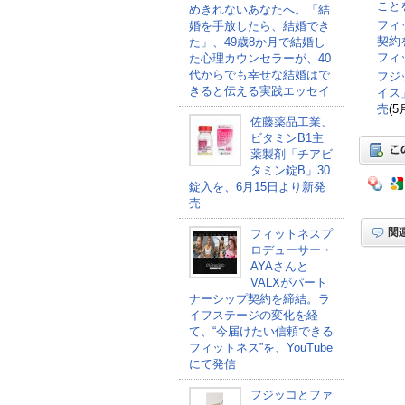
こと
めきれないあなたへ。「結
フィ
婚を手放したら、結婚でき
契約
た」、49歳8か月で結婚し
フィ
た心理カウンセラーが、40
代からでも幸せな結婚はで
フジ
きると伝える実践エッセイ
イス
売
(5
佐藤薬品工業、
ビタミンB1主
薬製剤「チアビ
タミン錠B」30
錠入を、6月15日より新発
売
フィットネスプ
ロデューサー・
AYAさんと
VALXがパート
ナーシップ契約を締結。ラ
イフステージの変化を経
て、“今届けたい信頼できる
フィットネス”を、YouTube
にて発信
フジッコとファ