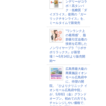
ンデリーがコラ
ボ！高タンパ
ク・低糖質「ダ
イズライス」使用の『ガー
リックチキンライス』を、
ミールタイムで新発売
“ワンランク上
の着用感” 、脂
肪吸引圧迫着の
技術を応用した
ノンワイヤーブラ『リポサ
ポリラックス』が新登
場！〜5月14日より販売開
始〜
広島県最大級の
商業施設イオン
モール広島府中
に、待望の開
院。「ひよりクリニック イ
オンモール広島府中院」
が、5月8日（金）グランド
オープン。初めての方でも
チャレンジしやい価格で、