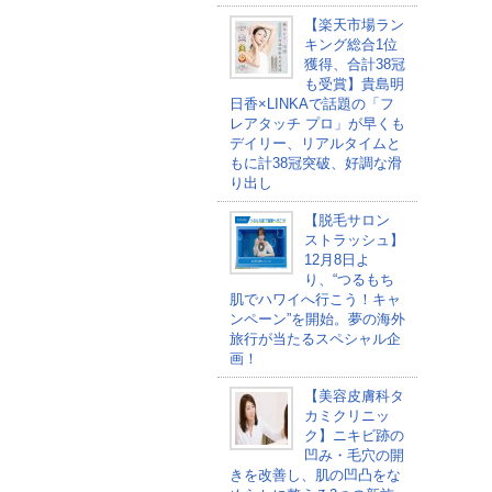
【楽天市場ラン
キング総合1位
獲得、合計38冠
も受賞】貴島明
日香×LINKAで話題の「フ
レアタッチ プロ」が早くも
デイリー、リアルタイムと
もに計38冠突破、好調な滑
り出し
【脱毛サロン
ストラッシュ】
12月8日よ
り、“つるもち
肌でハワイへ行こう！キャ
ンペーン”を開始。夢の海外
旅行が当たるスペシャル企
画！
【美容皮膚科タ
カミクリニッ
ク】ニキビ跡の
凹み・毛穴の開
きを改善し、肌の凹凸をな