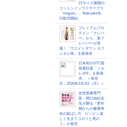
21サイズ展開の
コットンノンワイヤーブラ
「meguru」、Makuake先
行販売開始。
プレミアムプロ
テイン『クレバ
ー』から、新フ
レーバーが登
場！「ウエイトダウン カフ
ェオレ味」を新発売
日本初のOTC緊
急避妊薬「ノル
レボ®」を新発
売 、＜発売
日：2026年2月2日（月）＞
女性医療専門
医・関口由紀先
生が贈る『更年
期からの健康寿
命の延ばし方 ピンピン楽
しく生きてコロリと死の
う』が発売