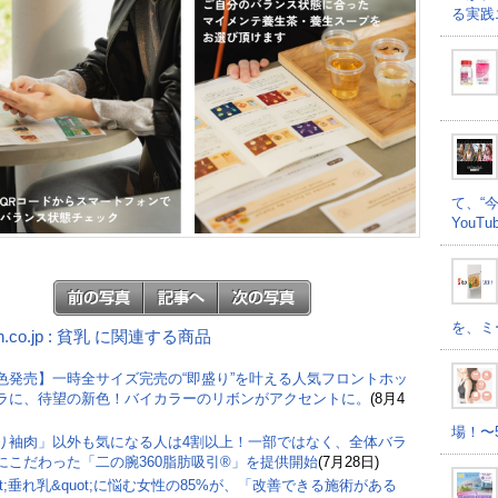
る実践
て、“
YouT
を、ミ
n.co.jp : 貧乳 に関連する商品
色発売】一時全サイズ完売の“即盛り”を叶える人気フロントホッ
ラに、待望の新色！バイカラーのリボンがアクセントに。
(8月4
場！〜
り袖肉」以外も気になる人は4割以上！一部ではなく、全体バラ
にこだわった「二の腕360脂肪吸引®」を提供開始
(7月28日)
ot;垂れ乳&quot;に悩む女性の85%が、「改善できる施術がある