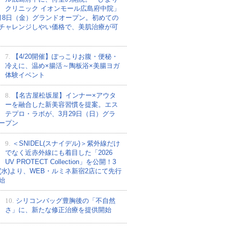
クリニック イオンモール広島府中院」
月8日（金）グランドオープン。初めての
チャレンジしやい価格で、美肌治療が可
7.
【4/20開催】ぽっこりお腹・便秘・
冷えに、温め×腸活～陶板浴×美腸ヨガ
体験イベント
8.
【名古屋松坂屋】インナー×アウタ
ーを融合した新美容習慣を提案。エス
テプロ・ラボが、3月29日（日）グラ
ープン
9.
＜SNIDEL(スナイデル)＞紫外線だけ
でなく近赤外線にも着目した「2026
UV PROTECT Collection」を公開！3
日(水)より、WEB・ルミネ新宿2店にて先行
始
10.
シリコンバッグ豊胸後の「不自然
さ」に、新たな修正治療を提供開始