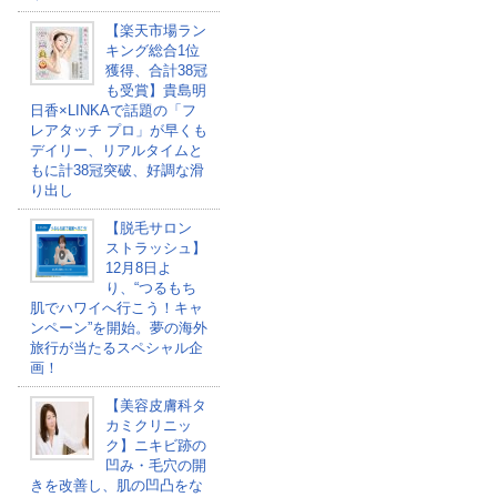
【楽天市場ラン
キング総合1位
獲得、合計38冠
も受賞】貴島明
日香×LINKAで話題の「フ
レアタッチ プロ」が早くも
デイリー、リアルタイムと
もに計38冠突破、好調な滑
り出し
【脱毛サロン
ストラッシュ】
12月8日よ
り、“つるもち
肌でハワイへ行こう！キャ
ンペーン”を開始。夢の海外
旅行が当たるスペシャル企
画！
【美容皮膚科タ
カミクリニッ
ク】ニキビ跡の
凹み・毛穴の開
きを改善し、肌の凹凸をな