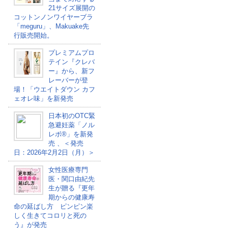
21サイズ展開の
コットンノンワイヤーブラ
「meguru」、Makuake先
行販売開始。
プレミアムプロ
テイン『クレバ
ー』から、新フ
レーバーが登
場！「ウエイトダウン カフ
ェオレ味」を新発売
日本初のOTC緊
急避妊薬「ノル
レボ®」を新発
売 、＜発売
日：2026年2月2日（月）＞
女性医療専門
医・関口由紀先
生が贈る『更年
期からの健康寿
命の延ばし方 ピンピン楽
しく生きてコロリと死の
う』が発売