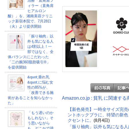
治療「直角肩フ
ィラー（直角肩
ヒアルロン
酸）」を、湘南美容クリニ
ック新宿本院で、7月28日
（火）より提供開始
「振り袖肉」以
外も気になる人
は4割以上！一
部ではなく、全
体バランスにこだわった
「二の腕360脂肪吸引®」
を提供開始
&quot;垂れ乳
&quot;に悩む女
性の85%が、
「改善できる施
Amazon.co.jp : 貧乳 に関連す
術があることを知らなかっ
た」
【新色発売】一時全サイズ完売
「もう遅いのか
ントホックブラに、待望の新色
もしれない」そ
クセントに。
(8月4日)
う思いながら
「振り袖肉」以外も気になる人
も、どこかで諦