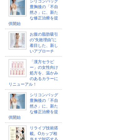
シリコンバッグ
豊胸後の「不自
然さ」に、新た
な修正治療を提
供開始
お腹の脂肪吸引
の“失敗理由”に
着目した、新し
いアプローチ
「漢方セラピ
ー」の女性向け
処方を、温かみ
のあるカラーに
リニューアル！
シリコンバッグ
豊胸後の「不自
然さ」に、新た
な修正治療を提
供開始
リライブ技術搭
載。Oカップ相
当まで対応する