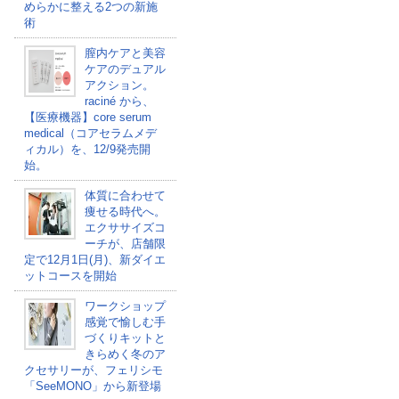
めらかに整える2つの新施
術
膣内ケアと美容
ケアのデュアル
アクション。
raciné から、
【医療機器】core serum
medical（コアセラムメデ
ィカル）を、12/9発売開
始。
体質に合わせて
痩せる時代へ。
エクササイズコ
ーチが、店舗限
定で12月1日(月)、新ダイエ
ットコースを開始
ワークショップ
感覚で愉しむ手
づくりキットと
きらめく冬のア
クセサリーが、フェリシモ
「SeeMONO」から新登場