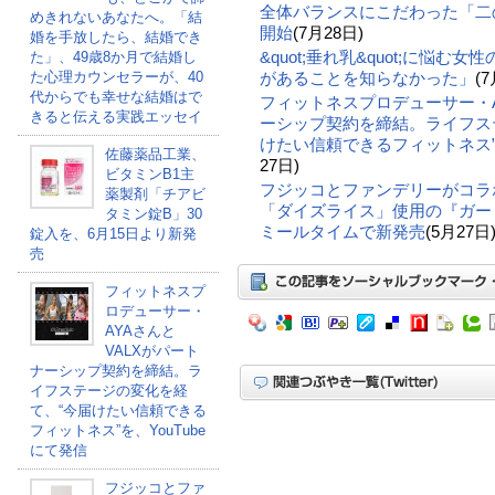
全体バランスにこだわった「二の
めきれないあなたへ。「結
開始
(7月28日)
婚を手放したら、結婚でき
&quot;垂れ乳&quot;に悩む
た」、49歳8か月で結婚し
があることを知らなかった」
(7
た心理カウンセラーが、40
代からでも幸せな結婚はで
フィットネスプロデューサー・A
きると伝える実践エッセイ
ーシップ契約を締結。ライフス
けたい信頼できるフィットネス”を
佐藤薬品工業、
27日)
ビタミンB1主
フジッコとファンデリーがコラ
薬製剤「チアビ
「ダイズライス」使用の『ガー
タミン錠B」30
ミールタイムで新発売
(5月27日
錠入を、6月15日より新発
売
フィットネスプ
ロデューサー・
AYAさんと
VALXがパート
ナーシップ契約を締結。ラ
イフステージの変化を経
て、“今届けたい信頼できる
フィットネス”を、YouTube
にて発信
フジッコとファ