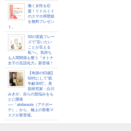
働く女性を応
援！リトルミイ
のスマホ用壁紙
を無料プレゼン
ト。
50の実践フレー
ズで“言いたい
ことが言える
私”へ。気持ち
も人間関係も整う『オトナ
女子の言語化力』新登場！
【奇跡の63歳】
60代にして“肌
年齢30代”。美
肌研究家・白川
みきが、自らの肌悩みをも
とに開発
──「atebeaute（アテボー
テ）」から、極上の密着マ
スクが新登場。