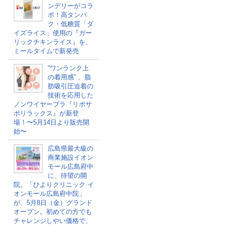
ンデリーがコラ
ボ！高タンパ
ク・低糖質「ダ
イズライス」使用の『ガー
リックチキンライス』を、
ミールタイムで新発売
“ワンランク上
の着用感” 、脂
肪吸引圧迫着の
技術を応用した
ノンワイヤーブラ『リポサ
ポリラックス』が新登
場！〜5月14日より販売開
始〜
広島県最大級の
商業施設イオン
モール広島府中
に、待望の開
院。「ひよりクリニック イ
オンモール広島府中院」
が、5月8日（金）グランド
オープン。初めての方でも
チャレンジしやい価格で、