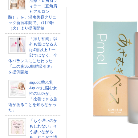
治療「直角肩フ
ィラー（直角肩
ヒアルロン
酸）」を、湘南美容クリニ
ック新宿本院で、7月28日
（火）より提供開始
「振り袖肉」以
外も気になる人
は4割以上！一
部ではなく、全
体バランスにこだわった
「二の腕360脂肪吸引®」
を提供開始
&quot;垂れ乳
&quot;に悩む女
性の85%が、
「改善できる施
術があることを知らなかっ
た」
「もう遅いのか
もしれない」そ
う思いながら
も、どこかで諦