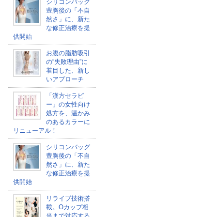
シリコンバッグ
豊胸後の「不自
然さ」に、新た
な修正治療を提
供開始
お腹の脂肪吸引
の“失敗理由”に
着目した、新し
いアプローチ
「漢方セラピ
ー」の女性向け
処方を、温かみ
のあるカラーに
リニューアル！
シリコンバッグ
豊胸後の「不自
然さ」に、新た
な修正治療を提
供開始
リライブ技術搭
載。Oカップ相
当まで対応する