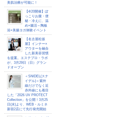
美肌治療が可能に！
【4/20開催】ぽ
っこりお腹・便
秘・冷えに、温
め×腸活～陶板
浴×美腸ヨガ体験イベント
【名古屋松坂
屋】インナー×
アウターを融合
した新美容習慣
を提案。エステプロ・ラボ
が、3月29日（日）グラン
ドオープン
＜SNIDEL(スナ
イデル)＞紫外
線だけでなく近
赤外線にも着目
した「2026 UV PROTECT
Collection」を公開！3月25
日(水)より、WEB・ルミネ
新宿2店にて先行発売開始