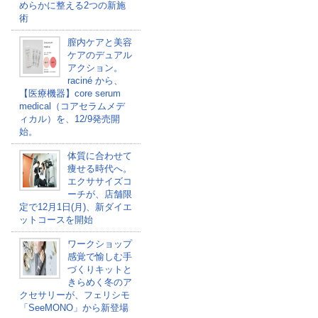
めらかに整える2つの新施
術
膣内ケアと美容
ケアのデュアル
アクション。
raciné から、
【医療機器】core serum
medical（コアセラムメデ
ィカル）を、12/9発売開
始。
体質に合わせて
痩せる時代へ。
エクササイズコ
ーチが、店舗限
定で12月1日(月)、新ダイエ
ットコースを開始
ワークショップ
感覚で愉しむ手
づくりキットと
きらめく冬のア
クセサリーが、フェリシモ
「SeeMONO」から新登場