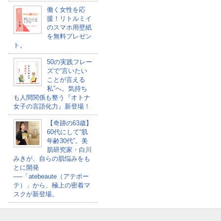
働く女性を応
援！リトルミイ
のスマホ用壁紙
を無料プレゼン
ト。
50の実践フレー
ズで“言いたい
ことが言える
私”へ。気持ち
も人間関係も整う『オトナ
女子の言語化力』新登場！
【奇跡の63歳】
60代にして“肌
年齢30代”。美
肌研究家・白川
みきが、自らの肌悩みをも
とに開発
──「atebeaute（アテボー
テ）」から、極上の密着マ
スクが新登場。