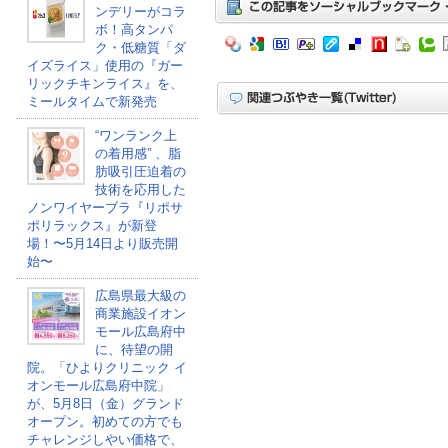
ンデリーがコラ
ボ！高タンパ
ク・低糖質「ダ
イズライス」使用の『ガー
リックチキンライス』を、
ミールタイムで新発売
“ワンランク上
の着用感” 、脂
肪吸引圧迫着の
技術を応用した
ノンワイヤーブラ『リポサ
ポリラックス』が新登
場！〜5月14日より販売開
始〜
広島県最大級の
商業施設イオン
モール広島府中
に、待望の開
院。「ひよりクリニック イ
オンモール広島府中院」
が、5月8日（金）グランド
オープン。初めての方でも
チャレンジしやい価格で、