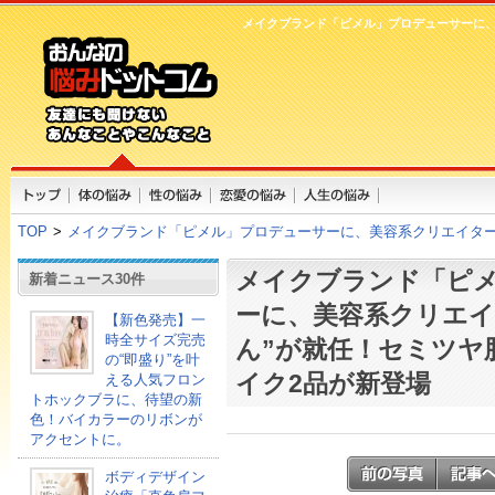
メイクブランド「ピメル」プロデューサーに、
TOP
>
メイクブランド「ピメル」プロデューサーに、美容系クリエイター
メイクブランド「ピ
新着ニュース30件
ーに、美容系クリエイ
【新色発売】一
時全サイズ完売
ん”が就任！セミツヤ
の“即盛り”を叶
イク2品が新登場
える人気フロン
トホックブラに、待望の新
色！バイカラーのリボンが
アクセントに。
ボディデザイン