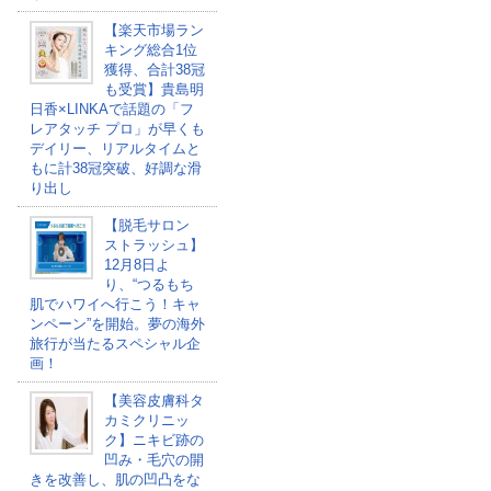
【楽天市場ラン
キング総合1位
獲得、合計38冠
も受賞】貴島明
日香×LINKAで話題の「フ
レアタッチ プロ」が早くも
デイリー、リアルタイムと
もに計38冠突破、好調な滑
り出し
【脱毛サロン
ストラッシュ】
12月8日よ
り、“つるもち
肌でハワイへ行こう！キャ
ンペーン”を開始。夢の海外
旅行が当たるスペシャル企
画！
【美容皮膚科タ
カミクリニッ
ク】ニキビ跡の
凹み・毛穴の開
きを改善し、肌の凹凸をな