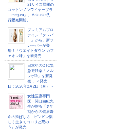
21サイズ展開の
コットンノンワイヤーブラ
「meguru」、Makuake先
行販売開始。
プレミアムプロ
テイン『クレバ
ー』から、新フ
レーバーが登
場！「ウエイトダウン カフ
ェオレ味」を新発売
日本初のOTC緊
急避妊薬「ノル
レボ®」を新発
売 、＜発売
日：2026年2月2日（月）＞
女性医療専門
医・関口由紀先
生が贈る『更年
期からの健康寿
命の延ばし方 ピンピン楽
しく生きてコロリと死の
う』が発売