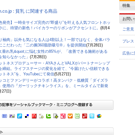
特集
n.co.jp : 貧乳 に関連する商品
お問い
色発売】一時全サイズ完売の“即盛り”を叶える人気フロントホッ
ラに、待望の新色！バイカラーのリボンがアクセントに。
(8月4
ご意見
り袖肉」以外も気になる人は4割以上！一部ではなく、全体バラ
プレス
にこだわった「二の腕360脂肪吸引®」を提供開始
(7月28日)
ot;垂れ乳&quot;に悩む女性の85%が、「改善できる施術がある
広告に
を知らなかった」
(7月28日)
ットネスプロデューサー・AYAさんとVALXがパートナーシップ
を締結。ライフステージの変化を経て、“今届けたい信頼できる
ットネス”を、YouTubeにて発信
(5月27日)
ッコとファンデリーがコラボ！高タンパク・低糖質「ダイズラ
」使用の『ガーリックチキンライス』を、ミールタイムで新発
月27日)