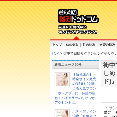
TOP
>
街中で日帰りグランピングやサウナが
街中
新着ニュース30件
しめ
【新色発売】一
時全サイズ完売
ド)
の“即盛り”を叶
える人気フロン
トホックブラに、待望の新
色！バイカラーのリボンが
アクセントに。
イオン
ボディデザイン
階に、複
治療「直角肩フ