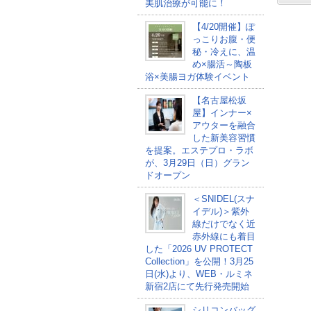
美肌治療が可能に！
【4/20開催】ぽ
っこりお腹・便
秘・冷えに、温
め×腸活～陶板
浴×美腸ヨガ体験イベント
【名古屋松坂
屋】インナー×
アウターを融合
した新美容習慣
を提案。エステプロ・ラボ
が、3月29日（日）グラン
ドオープン
＜SNIDEL(スナ
イデル)＞紫外
線だけでなく近
赤外線にも着目
した「2026 UV PROTECT
Collection」を公開！3月25
日(水)より、WEB・ルミネ
新宿2店にて先行発売開始
シリコンバッグ