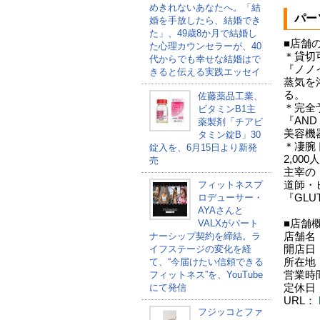
めきれないあなたへ。「結
パー
婚を手放したら、結婚でき
た」、49歳8か月で結婚し
■店舗
た心理カウンセラーが、40
＊貸切
代からでも幸せな結婚はで
『ノノ
きると伝える実践エッセイ
蒸気を
る。
佐藤薬品工業、
＊完全
ビタミンB1主
『AN
薬製剤「チアビ
美容機器
タミン錠B」30
＊凄腕
錠入を、6月15日より新発
2,0
売
主宰の『
道師・
フィットネスプ
『GLUT
ロデューサー・
AYAさんと
■店舗
VALXがパート
店舗名：
ナーシップ契約を締結。ラ
開店日：
イフステージの変化を経
所在地：
て、“今届けたい信頼できる
営業時間
フィットネス”を、YouTube
定休日
にて発信
URL：
フジッコとファ