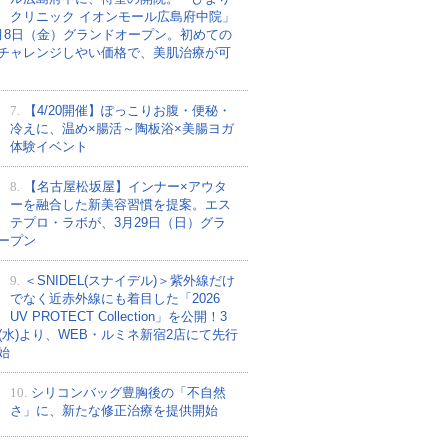
クリニック イオンモール広島府中院」
月8日（金）グランドオープン。初めての
チャレンジしやい価格で、美肌治療が可
7.
【4/20開催】ぽっこりお腹・便秘・
冷えに、温め×腸活～陶板浴×美腸ヨガ
体験イベント
8.
【名古屋松坂屋】インナー×アウタ
ーを融合した新美容習慣を提案。エス
テプロ・ラボが、3月29日（日）グラ
ープン
9.
＜SNIDEL(スナイデル)＞紫外線だけ
でなく近赤外線にも着目した「2026
UV PROTECT Collection」を公開！3
日(水)より、WEB・ルミネ新宿2店にて先行
始
10.
シリコンバッグ豊胸後の「不自然
さ」に、新たな修正治療を提供開始