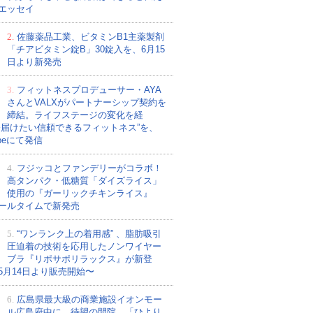
エッセイ
2.
佐藤薬品工業、ビタミンB1主薬製剤
「チアビタミン錠B」30錠入を、6月15
日より新発売
3.
フィットネスプロデューサー・AYA
さんとVALXがパートナーシップ契約を
締結。ライフステージの変化を経
今届けたい信頼できるフィットネス”を、
ubeにて発信
4.
フジッコとファンデリーがコラボ！
高タンパク・低糖質「ダイズライス」
使用の『ガーリックチキンライス』
ールタイムで新発売
5.
“ワンランク上の着用感” 、脂肪吸引
圧迫着の技術を応用したノンワイヤー
ブラ『リポサポリラックス』が新登
5月14日より販売開始〜
6.
広島県最大級の商業施設イオンモー
ル広島府中に、待望の開院。「ひより