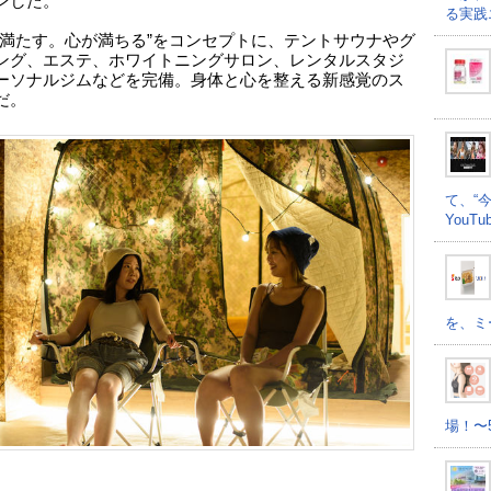
ンした。
る実践
を満たす。心が満ちる”をコンセプトに、テントサウナやグ
ング、エステ、ホワイトニングサロン、レンタルスタジ
ーソナルジムなどを完備。身体と心を整える新感覚のス
だ。
て、“
YouT
を、ミ
場！〜