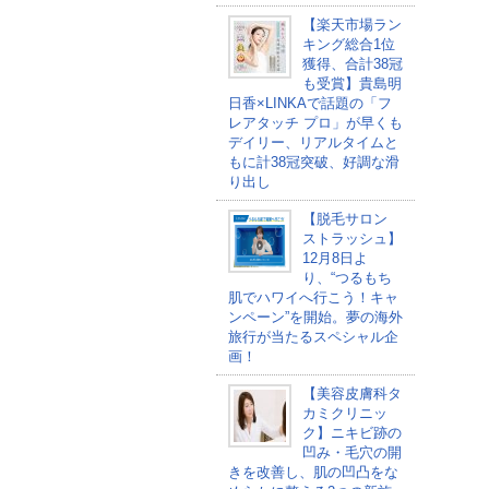
【楽天市場ラン
キング総合1位
獲得、合計38冠
も受賞】貴島明
日香×LINKAで話題の「フ
レアタッチ プロ」が早くも
デイリー、リアルタイムと
もに計38冠突破、好調な滑
り出し
【脱毛サロン
ストラッシュ】
12月8日よ
り、“つるもち
肌でハワイへ行こう！キャ
ンペーン”を開始。夢の海外
旅行が当たるスペシャル企
画！
【美容皮膚科タ
カミクリニッ
ク】ニキビ跡の
凹み・毛穴の開
きを改善し、肌の凹凸をな