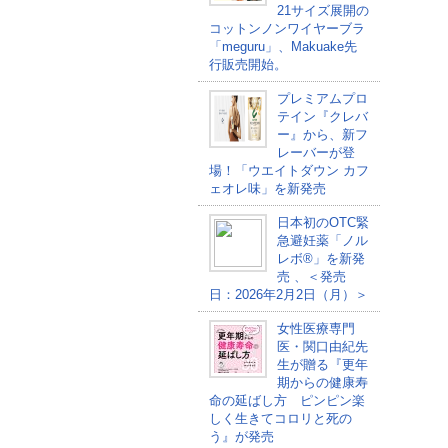
21サイズ展開の
コットンノンワイヤーブラ
「meguru」、Makuake先
行販売開始。
プレミアムプロ
テイン『クレバ
ー』から、新フ
レーバーが登
場！「ウエイトダウン カフ
ェオレ味」を新発売
日本初のOTC緊
急避妊薬「ノル
レボ®」を新発
売 、＜発売
日：2026年2月2日（月）＞
女性医療専門
医・関口由紀先
生が贈る『更年
期からの健康寿
命の延ばし方 ピンピン楽
しく生きてコロリと死の
う』が発売