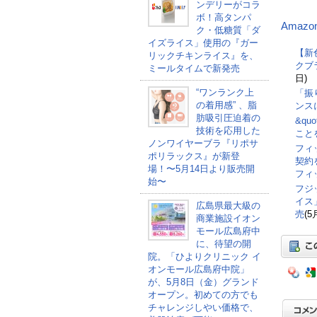
ンデリーがコラ
ボ！高タンパ
Amazo
ク・低糖質「ダ
イズライス」使用の『ガー
【新
リックチキンライス』を、
クブ
ミールタイムで新発売
日)
“ワンランク上
「振
の着用感” 、脂
ンス
肪吸引圧迫着の
&qu
技術を応用した
こと
ノンワイヤーブラ『リポサ
フィ
ポリラックス』が新登
契約
場！〜5月14日より販売開
フィ
始〜
フジ
イス
広島県最大級の
売
(5
商業施設イオン
モール広島府中
に、待望の開
院。「ひよりクリニック イ
オンモール広島府中院」
が、5月8日（金）グランド
オープン。初めての方でも
チャレンジしやい価格で、