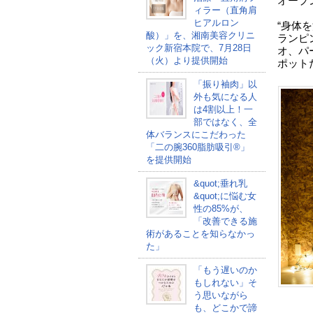
オープ
ィラー（直角肩
ヒアルロン
“身体
酸）」を、湘南美容クリニ
ランピ
ック新宿本院で、7月28日
オ、パ
（火）より提供開始
ポット
「振り袖肉」以
外も気になる人
は4割以上！一
部ではなく、全
体バランスにこだわった
「二の腕360脂肪吸引®」
を提供開始
&quot;垂れ乳
&quot;に悩む女
性の85%が、
「改善できる施
術があることを知らなかっ
た」
「もう遅いのか
もしれない」そ
う思いながら
も、どこかで諦