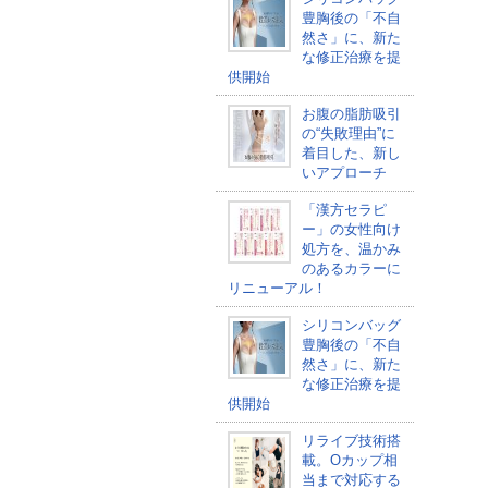
豊胸後の「不自
然さ」に、新た
な修正治療を提
供開始
お腹の脂肪吸引
の“失敗理由”に
着目した、新し
いアプローチ
「漢方セラピ
ー」の女性向け
処方を、温かみ
のあるカラーに
リニューアル！
シリコンバッグ
豊胸後の「不自
然さ」に、新た
な修正治療を提
供開始
リライブ技術搭
載。Oカップ相
当まで対応する