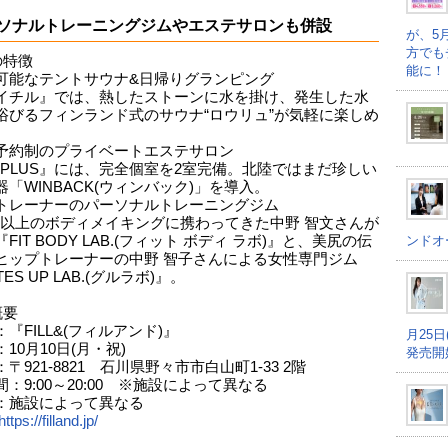
ソナルトレーニングジムやエステサロンも併設
が、5
方でも
の特徴
能に！
可能なテントサウナ&日帰りグランピング
イチル』では、熱したストーンに水を掛け、発生した水
浴びるフィンランド式のサウナ“ロウリュ”が気軽に楽しめ
予約制のプライベートエステサロン
D PLUS』には、完全個室を2室完備。北陸ではまだ珍しい
「WINBACK(ウィンバック)」を導入。
トレーナーのパーソナルトレーニングジム
00人以上のボディメイキングに携わってきた中野 智文さんが
ンドオ
FIT BODY LAB.(フィット ボディ ラボ)』と、美尻の伝
ヒップトレーナーの中野 智子さんによる女性専門ジム
ES UP LAB.(グルラボ)』。
概要
『FILL&(フィルアンド)』
月25
10月10日(月・祝)
発売開
〒921-8821 石川県野々市市白山町1-33 2階
：9:00～20:00 ※施設によって異なる
：施設によって異なる
https://filland.jp/