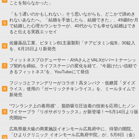
ことを知らなかった」
「もう遅いのかもしれない」そう思いながらも、どこかで諦めき
れないあなたへ。「結婚を手放したら、結婚できた」、49歳8か月
5
で結婚した心理カウンセラーが、40代からでも幸せな結婚はでき
ると伝える実践エッセイ
佐藤薬品工業、ビタミンB1主薬製剤「チアビタミン錠B」30錠入
6
を、6月15日より新発売
フィットネスプロデューサー・AYAさんとVALXがパートナーシッ
プ契約を締結。ライフステージの変化を経て、“今届けたい信頼で
7
きるフィットネス”を、YouTubeにて発信
フジッコとファンデリーがコラボ！高タンパク・低糖質「ダイズ
ライス」使用の『ガーリックチキンライス』を、ミールタイムで
8
新発売
“ワンランク上の着用感” 、脂肪吸引圧迫着の技術を応用したノン
ワイヤーブラ『リポサポリラックス』が新登場！〜5月14日より販
9
売開始〜
広島県最大級の商業施設イオンモール広島府中に、待望の開院。
「ひよりクリニック イオンモール広島府中院」が、5月8日（金）
10