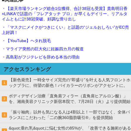
・【楽天市場ランキング総合1位獲得、合計38冠も受賞】貴島明日香
×LINKAで話題の「フレアタッチ プロ」が早くもデイリー、リアルタ
イムともに計38冠突破、好調な滑り出し
・「マスクにメイクがつきにくい」と話題の“ジェルおしろい”がEC売
上好調！
・【YouTube】ヘタれ脱毛
・マライア突然の巨大化に妊娠四カ月の報道
・高島彩がフジテレビを辞める本当の理由
アクセスランキング
【新色発売】一時全サイズ完売の“即盛り”を叶える人気フロントホ
1
ックブラに、待望の新色！バイカラーのリボンがアクセントに。
ボディデザイン治療「直角肩フィラー（直角肩ヒアルロン酸）」
2
を、湘南美容クリニック新宿本院で、7月28日（火）より提供開始
「振り袖肉」以外も気になる人は4割以上！一部ではなく、全体バ
3
ランスにこだわった「二の腕360脂肪吸引®」を提供開始
&quot;垂れ乳&quot;に悩む女性の85%が、「改善できる施術がある
4