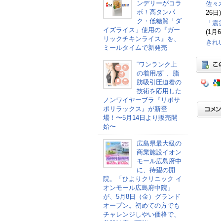
ンデリーがコラ
佐々
ボ！高タンパ
26日)
ク・低糖質「ダ
「震
イズライス」使用の『ガー
(1月
リックチキンライス』を、
きれ
ミールタイムで新発売
“ワンランク上
の着用感” 、脂
肪吸引圧迫着の
技術を応用した
ノンワイヤーブラ『リポサ
ポリラックス』が新登
場！〜5月14日より販売開
始〜
広島県最大級の
商業施設イオン
モール広島府中
に、待望の開
院。「ひよりクリニック イ
オンモール広島府中院」
が、5月8日（金）グランド
オープン。初めての方でも
チャレンジしやい価格で、