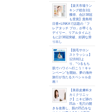
【楽天市場ラン
キング総合1位
獲得、合計38冠
も受賞】貴島明
日香×LINKAで話題の「フ
レアタッチ プロ」が早くも
デイリー、リアルタイムと
もに計38冠突破、好調な滑
り出し
【脱毛サロン
ストラッシュ】
12月8日よ
り、“つるもち
肌でハワイへ行こう！キャ
ンペーン”を開始。夢の海外
旅行が当たるスペシャル企
画！
【美容皮膚科タ
カミクリニッ
ク】ニキビ跡の
凹み・毛穴の開
きを改善し、肌の凹凸をな