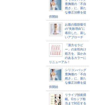
豊胸後の「不自
然さ」に、新た
な修正治療を提
供開始
お腹の脂肪吸引
の“失敗理由”に
着目した、新し
いアプローチ
「漢方セラピ
ー」の女性向け
処方を、温かみ
のあるカラーに
リニューアル！
シリコンバッグ
豊胸後の「不自
然さ」に、新た
な修正治療を提
供開始
リライブ技術搭
載。Oカップ相
当まで対応する