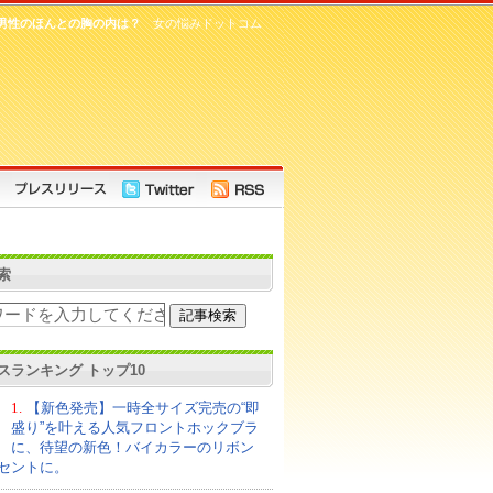
男性のほんとの胸の内は？
女の悩みドットコム
索
スランキング トップ10
1.
【新色発売】一時全サイズ完売の“即
盛り”を叶える人気フロントホックブラ
に、待望の新色！バイカラーのリボン
セントに。