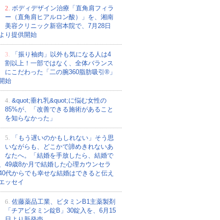
2.
ボディデザイン治療「直角肩フィラ
ー（直角肩ヒアルロン酸）」を、湘南
美容クリニック新宿本院で、7月28日
より提供開始
3.
「振り袖肉」以外も気になる人は4
割以上！一部ではなく、全体バランス
にこだわった「二の腕360脂肪吸引®」
開始
4.
&quot;垂れ乳&quot;に悩む女性の
85%が、「改善できる施術があること
を知らなかった」
5.
「もう遅いのかもしれない」そう思
いながらも、どこかで諦めきれないあ
なたへ。「結婚を手放したら、結婚で
、49歳8か月で結婚した心理カウンセラ
40代からでも幸せな結婚はできると伝え
エッセイ
6.
佐藤薬品工業、ビタミンB1主薬製剤
「チアビタミン錠B」30錠入を、6月15
日より新発売