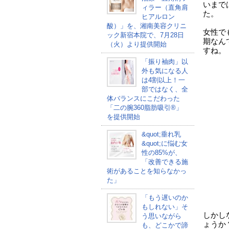
いまで
ィラー（直角肩
た。
ヒアルロン
酸）」を、湘南美容クリニ
女性で
ック新宿本院で、7月28日
期なん
（火）より提供開始
すね。
「振り袖肉」以
外も気になる人
は4割以上！一
部ではなく、全
体バランスにこだわった
「二の腕360脂肪吸引®」
を提供開始
&quot;垂れ乳
&quot;に悩む女
性の85%が、
「改善できる施
術があることを知らなかっ
た」
「もう遅いのか
もしれない」そ
しかし
う思いながら
ょうか
も、どこかで諦