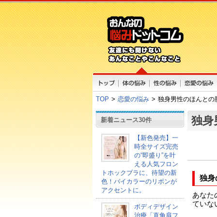
TOP
>
恋愛の悩み
>
独身男性のほんとの
独身
新着ニュース30件
【新色発売】一
時全サイズ完売
の“即盛り”を叶
える人気フロン
トホックブラに、待望の新
独身
色！バイカラーのリボンが
アクセントに。
あなた
ていな
ボディデザイン
治療「直角肩フ