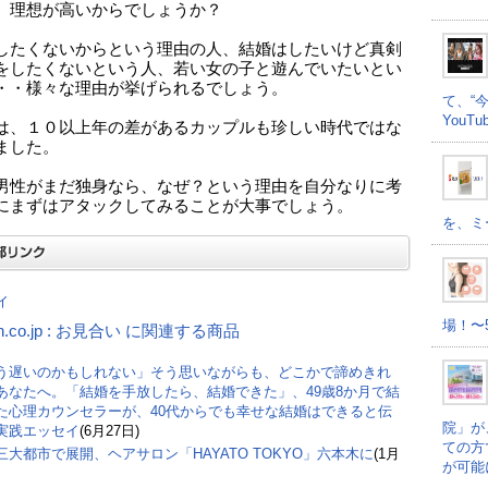
、理想が高いからでしょうか？
したくないからという理由の人、結婚はしたいけど真剣
をしたくないという人、若い女の子と遊んでいたいとい
・・様々な理由が挙げられるでしょう。
て、“
YouT
は、１０以上年の差があるカップルも珍しい時代ではな
ました。
男性がまだ独身なら、なぜ？という理由を自分なりに考
にまずはアタックしてみることが大事でしょう。
を、ミ
ィ
場！〜
n.co.jp : お見合い に関連する商品
う遅いのかもしれない」そう思いながらも、どこかで諦めきれ
あなたへ。「結婚を手放したら、結婚できた」、49歳8か月で結
た心理カウンセラーが、40代からでも幸せな結婚はできると伝
院」が
実践エッセイ
(6月27日)
ての方
三大都市で展開、ヘアサロン「HAYATO TOKYO」六本木に
(1月
が可能