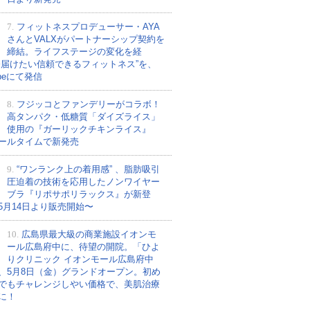
7.
フィットネスプロデューサー・AYA
さんとVALXがパートナーシップ契約を
締結。ライフステージの変化を経
今届けたい信頼できるフィットネス”を、
ubeにて発信
8.
フジッコとファンデリーがコラボ！
高タンパク・低糖質「ダイズライス」
使用の『ガーリックチキンライス』
ールタイムで新発売
9.
“ワンランク上の着用感” 、脂肪吸引
圧迫着の技術を応用したノンワイヤー
ブラ『リポサポリラックス』が新登
5月14日より販売開始〜
10.
広島県最大級の商業施設イオンモ
ール広島府中に、待望の開院。「ひよ
りクリニック イオンモール広島府中
、5月8日（金）グランドオープン。初め
でもチャレンジしやい価格で、美肌治療
に！