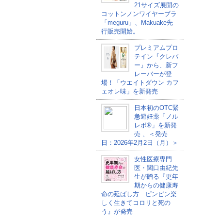
21サイズ展開の
コットンノンワイヤーブラ
「meguru」、Makuake先
行販売開始。
プレミアムプロ
テイン『クレバ
ー』から、新フ
レーバーが登
場！「ウエイトダウン カフ
ェオレ味」を新発売
日本初のOTC緊
急避妊薬「ノル
レボ®」を新発
売 、＜発売
日：2026年2月2日（月）＞
女性医療専門
医・関口由紀先
生が贈る『更年
期からの健康寿
命の延ばし方 ピンピン楽
しく生きてコロリと死の
う』が発売