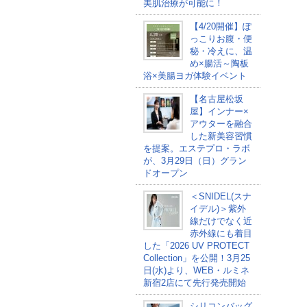
美肌治療が可能に！
【4/20開催】ぽ
っこりお腹・便
秘・冷えに、温
め×腸活～陶板
浴×美腸ヨガ体験イベント
【名古屋松坂
屋】インナー×
アウターを融合
した新美容習慣
を提案。エステプロ・ラボ
が、3月29日（日）グラン
ドオープン
＜SNIDEL(スナ
イデル)＞紫外
線だけでなく近
赤外線にも着目
した「2026 UV PROTECT
Collection」を公開！3月25
日(水)より、WEB・ルミネ
新宿2店にて先行発売開始
シリコンバッグ