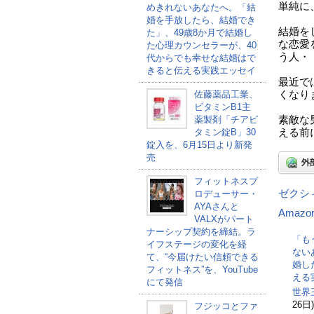
単純に
めきれないあなたへ。「結
婚を手放したら、結婚でき
結婚を
た」、49歳8か月で結婚し
な恋愛
た心理カウンセラーが、40
う人・
代からでも幸せな結婚はで
きると伝える実践エッセイ
最近で
佐藤薬品工業、
くなり
ビタミンB1主
薬製剤「チアビ
素敵な
タミン錠B」30
える前
錠入を、6月15日より新発
売
フィットネスプ
ゼクシ
ロデューサー・
AYAさんと
Amazo
VALXがパート
ナーシップ契約を締結。ラ
「も
イフステージの変化を経
ない
て、“今届けたい信頼できる
婚し
フィットネス”を、YouTube
える
にて発信
世界
26日)
フジッコとファ