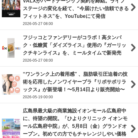
VALXがパートナーシップ契約を締結。ライフ
ステージの変化を経て、“今届けたい信頼できる
フィットネス”を、YouTubeにて発信
2026-05-27 08:00
フジッコとファンデリーがコラボ！高タンパ
ク・低糖質「ダイズライス」使用の『ガーリッ
クチキンライス』を、ミールタイムで新発売
2026-05-27 08:00
“ワンランク上の着用感” 、脂肪吸引圧迫着の技
術を応用したノンワイヤーブラ『リポサポリラ
ックス』が新登場！〜5月14日より販売開始〜
2026-05-19 00:00
広島県最大級の商業施設イオンモール広島府中
に、待望の開院。「ひよりクリニック イオンモ
ール広島府中院」が、5月8日（金）グランドオ
ープン。初めての方でもチャレンジしやい価格