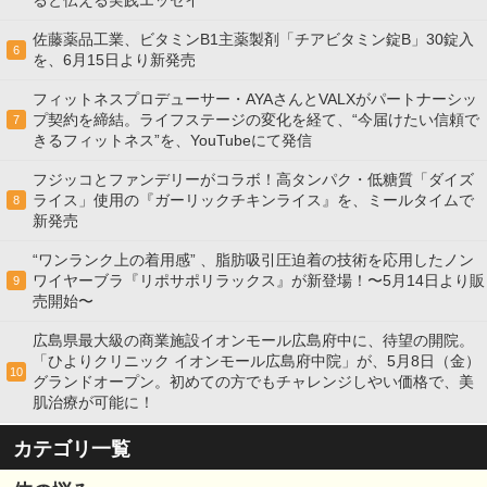
ると伝える実践エッセイ
佐藤薬品工業、ビタミンB1主薬製剤「チアビタミン錠B」30錠入
6
を、6月15日より新発売
フィットネスプロデューサー・AYAさんとVALXがパートナーシッ
プ契約を締結。ライフステージの変化を経て、“今届けたい信頼で
7
きるフィットネス”を、YouTubeにて発信
フジッコとファンデリーがコラボ！高タンパク・低糖質「ダイズ
ライス」使用の『ガーリックチキンライス』を、ミールタイムで
8
新発売
“ワンランク上の着用感” 、脂肪吸引圧迫着の技術を応用したノン
ワイヤーブラ『リポサポリラックス』が新登場！〜5月14日より販
9
売開始〜
広島県最大級の商業施設イオンモール広島府中に、待望の開院。
「ひよりクリニック イオンモール広島府中院」が、5月8日（金）
10
グランドオープン。初めての方でもチャレンジしやい価格で、美
肌治療が可能に！
カテゴリ一覧