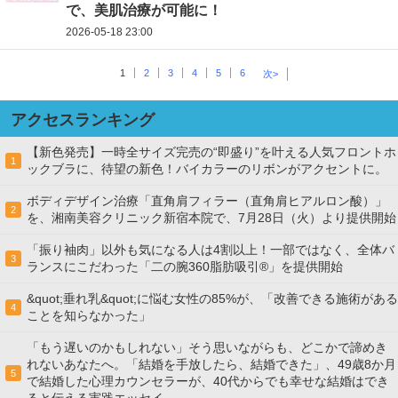
で、美肌治療が可能に！
2026-05-18 23:00
1
2
3
4
5
6
次>
アクセスランキング
【新色発売】一時全サイズ完売の“即盛り”を叶える人気フロントホ
1
ックブラに、待望の新色！バイカラーのリボンがアクセントに。
ボディデザイン治療「直角肩フィラー（直角肩ヒアルロン酸）」
2
を、湘南美容クリニック新宿本院で、7月28日（火）より提供開始
「振り袖肉」以外も気になる人は4割以上！一部ではなく、全体バ
3
ランスにこだわった「二の腕360脂肪吸引®」を提供開始
&quot;垂れ乳&quot;に悩む女性の85%が、「改善できる施術がある
4
ことを知らなかった」
「もう遅いのかもしれない」そう思いながらも、どこかで諦めき
れないあなたへ。「結婚を手放したら、結婚できた」、49歳8か月
5
で結婚した心理カウンセラーが、40代からでも幸せな結婚はでき