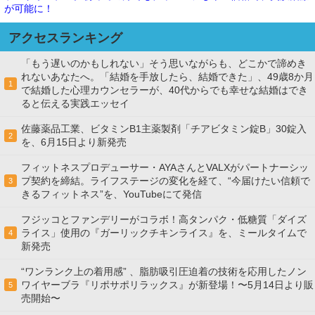
が可能に！
アクセスランキング
「もう遅いのかもしれない」そう思いながらも、どこかで諦めき
れないあなたへ。「結婚を手放したら、結婚できた」、49歳8か月
1
で結婚した心理カウンセラーが、40代からでも幸せな結婚はでき
ると伝える実践エッセイ
佐藤薬品工業、ビタミンB1主薬製剤「チアビタミン錠B」30錠入
2
を、6月15日より新発売
フィットネスプロデューサー・AYAさんとVALXがパートナーシッ
プ契約を締結。ライフステージの変化を経て、“今届けたい信頼で
3
きるフィットネス”を、YouTubeにて発信
フジッコとファンデリーがコラボ！高タンパク・低糖質「ダイズ
ライス」使用の『ガーリックチキンライス』を、ミールタイムで
4
新発売
“ワンランク上の着用感” 、脂肪吸引圧迫着の技術を応用したノン
ワイヤーブラ『リポサポリラックス』が新登場！〜5月14日より販
5
売開始〜