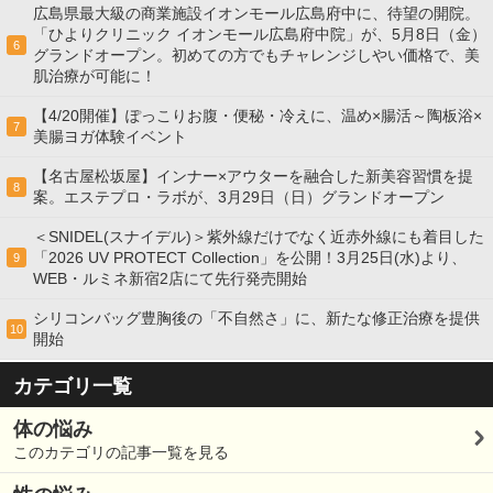
広島県最大級の商業施設イオンモール広島府中に、待望の開院。
「ひよりクリニック イオンモール広島府中院」が、5月8日（金）
6
グランドオープン。初めての方でもチャレンジしやい価格で、美
肌治療が可能に！
【4/20開催】ぽっこりお腹・便秘・冷えに、温め×腸活～陶板浴×
7
美腸ヨガ体験イベント
【名古屋松坂屋】インナー×アウターを融合した新美容習慣を提
8
案。エステプロ・ラボが、3月29日（日）グランドオープン
＜SNIDEL(スナイデル)＞紫外線だけでなく近赤外線にも着目した
「2026 UV PROTECT Collection」を公開！3月25日(水)より、
9
WEB・ルミネ新宿2店にて先行発売開始
シリコンバッグ豊胸後の「不自然さ」に、新たな修正治療を提供
10
開始
カテゴリ一覧
体の悩み
このカテゴリの記事一覧を見る