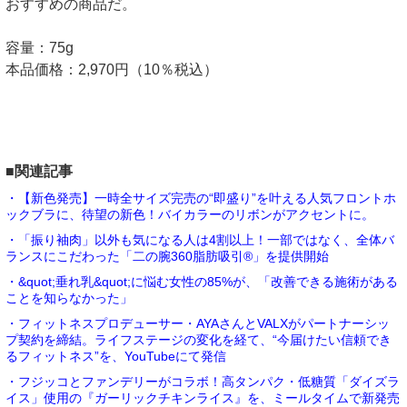
おすすめの商品だ。
容量：75g
本品価格：2,970円（10％税込）
■関連記事
・【新色発売】一時全サイズ完売の“即盛り”を叶える人気フロントホ
ックブラに、待望の新色！バイカラーのリボンがアクセントに。
・「振り袖肉」以外も気になる人は4割以上！一部ではなく、全体バ
ランスにこだわった「二の腕360脂肪吸引®」を提供開始
・&quot;垂れ乳&quot;に悩む女性の85%が、「改善できる施術がある
ことを知らなかった」
・フィットネスプロデューサー・AYAさんとVALXがパートナーシッ
プ契約を締結。ライフステージの変化を経て、“今届けたい信頼でき
るフィットネス”を、YouTubeにて発信
・フジッコとファンデリーがコラボ！高タンパク・低糖質「ダイズラ
イス」使用の『ガーリックチキンライス』を、ミールタイムで新発売