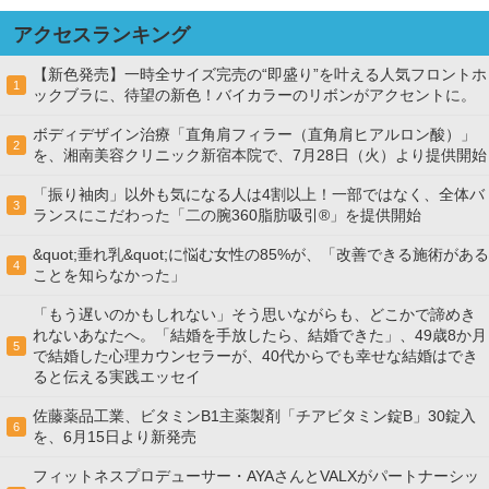
アクセスランキング
【新色発売】一時全サイズ完売の“即盛り”を叶える人気フロントホ
1
ックブラに、待望の新色！バイカラーのリボンがアクセントに。
ボディデザイン治療「直角肩フィラー（直角肩ヒアルロン酸）」
2
を、湘南美容クリニック新宿本院で、7月28日（火）より提供開始
「振り袖肉」以外も気になる人は4割以上！一部ではなく、全体バ
3
ランスにこだわった「二の腕360脂肪吸引®」を提供開始
&quot;垂れ乳&quot;に悩む女性の85%が、「改善できる施術がある
4
ことを知らなかった」
「もう遅いのかもしれない」そう思いながらも、どこかで諦めき
れないあなたへ。「結婚を手放したら、結婚できた」、49歳8か月
5
で結婚した心理カウンセラーが、40代からでも幸せな結婚はでき
ると伝える実践エッセイ
佐藤薬品工業、ビタミンB1主薬製剤「チアビタミン錠B」30錠入
6
を、6月15日より新発売
フィットネスプロデューサー・AYAさんとVALXがパートナーシッ