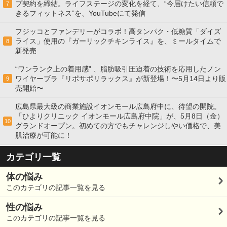
プ契約を締結。ライフステージの変化を経て、“今届けたい信頼で
7
きるフィットネス”を、YouTubeにて発信
フジッコとファンデリーがコラボ！高タンパク・低糖質「ダイズ
ライス」使用の『ガーリックチキンライス』を、ミールタイムで
8
新発売
“ワンランク上の着用感” 、脂肪吸引圧迫着の技術を応用したノン
ワイヤーブラ『リポサポリラックス』が新登場！〜5月14日より販
9
売開始〜
広島県最大級の商業施設イオンモール広島府中に、待望の開院。
「ひよりクリニック イオンモール広島府中院」が、5月8日（金）
10
グランドオープン。初めての方でもチャレンジしやい価格で、美
肌治療が可能に！
カテゴリ一覧
体の悩み
このカテゴリの記事一覧を見る
性の悩み
このカテゴリの記事一覧を見る