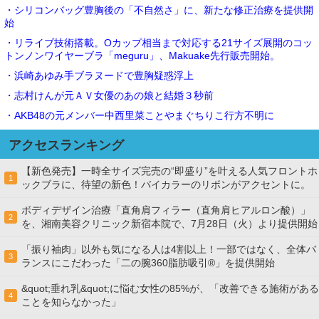
・シリコンバッグ豊胸後の「不自然さ」に、新たな修正治療を提供開
始
・リライブ技術搭載。Oカップ相当まで対応する21サイズ展開のコッ
トンノンワイヤーブラ「meguru」、Makuake先行販売開始。
・浜崎あゆみ手ブラヌードで豊胸疑惑浮上
・志村けんが元ＡＶ女優のあの娘と結婚３秒前
・AKB48の元メンバー中西里菜ことやまぐちりこ行方不明に
アクセスランキング
【新色発売】一時全サイズ完売の“即盛り”を叶える人気フロントホ
1
ックブラに、待望の新色！バイカラーのリボンがアクセントに。
ボディデザイン治療「直角肩フィラー（直角肩ヒアルロン酸）」
2
を、湘南美容クリニック新宿本院で、7月28日（火）より提供開始
「振り袖肉」以外も気になる人は4割以上！一部ではなく、全体バ
3
ランスにこだわった「二の腕360脂肪吸引®」を提供開始
&quot;垂れ乳&quot;に悩む女性の85%が、「改善できる施術がある
4
ことを知らなかった」