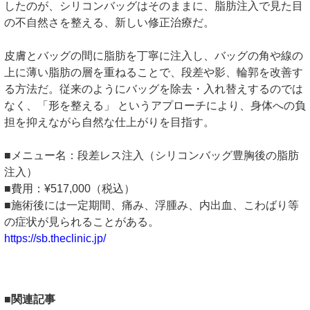
したのが、シリコンバッグはそのままに、脂肪注入で見た目
の不自然さを整える、新しい修正治療だ。
皮膚とバッグの間に脂肪を丁寧に注入し、バッグの角や線の
上に薄い脂肪の層を重ねることで、段差や影、輪郭を改善す
る方法だ。従来のようにバッグを除去・入れ替えするのでは
なく、「形を整える」 というアプローチにより、身体への負
担を抑えながら自然な仕上がりを目指す。
■メニュー名：段差レス注入（シリコンバッグ豊胸後の脂肪
注入）
■費用：¥517,000（税込）
■施術後には一定期間、痛み、浮腫み、内出血、こわばり等
の症状が見られることがある。
https://sb.theclinic.jp/
■関連記事