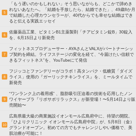
「もう遅いのかもしれない」そう思いながらも、どこかで諦めき
れないあなたへ。「結婚を手放したら、結婚できた」、49歳8か月
5
で結婚した心理カウンセラーが、40代からでも幸せな結婚はでき
ると伝える実践エッセイ
佐藤薬品工業、ビタミンB1主薬製剤「チアビタミン錠B」30錠入
6
を、6月15日より新発売
フィットネスプロデューサー・AYAさんとVALXがパートナーシッ
プ契約を締結。ライフステージの変化を経て、“今届けたい信頼で
7
きるフィットネス”を、YouTubeにて発信
フジッコとファンデリーがコラボ！高タンパク・低糖質「ダイズ
ライス」使用の『ガーリックチキンライス』を、ミールタイムで
8
新発売
“ワンランク上の着用感” 、脂肪吸引圧迫着の技術を応用したノン
ワイヤーブラ『リポサポリラックス』が新登場！〜5月14日より販
9
売開始〜
広島県最大級の商業施設イオンモール広島府中に、待望の開院。
「ひよりクリニック イオンモール広島府中院」が、5月8日（金）
10
グランドオープン。初めての方でもチャレンジしやい価格で、美
肌治療が可能に！