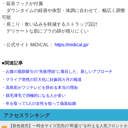
・延長フックが付属
ダウンタイムの経過や体型・体調に合わせて、幅広く調整
可能
・肩こり・食い込みを軽減するストラップ設計
デリケートな肌にブラの跡が残りにくい
・公式サイト MiDiCAL：
https://midical.jp/
■関連記事
・お腹の脂肪吸引の“失敗理由”に着目した、新しいアプローチ
・マライア突然の巨大化に妊娠四カ月の報道
・高島彩がフジテレビを辞める本当の理由
・脱毛薄毛で消極的になる人が多い
・年を取って1人の女性を狙って偽装結婚
アクセスランキング
【新色発売】一時全サイズ完売の“即盛り”を叶える人気フロントホ