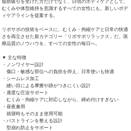
脂肪吸引を受けた方だけでなく、日頃のボディケアとして、
むくみや体型維持を意識するすべての女性にも。新しいボデ
ィケアラインを提案する。
リポサポの技術をベースに、むくみ・拘縮ケアと日常の快適
さを両立させた新カテゴリー「リポサポリラックス」だ。医
療品質のノウハウを、すべての女性の毎日へ。
▼ 主な特徴
・ノンワイヤー設計
傷口・敏感な部位への負担を抑え、日常使いも快適
・シームレス加工
縫い目による摩擦や跡がつきにくい設計
・適度な圧迫サポート
むくみ・拘縮ケアに対応しながら、締め付けすぎない
・昼夜兼用
就寝時もそのまま使用可能
・バストラインを整える設計
型崩れ防止をサポート