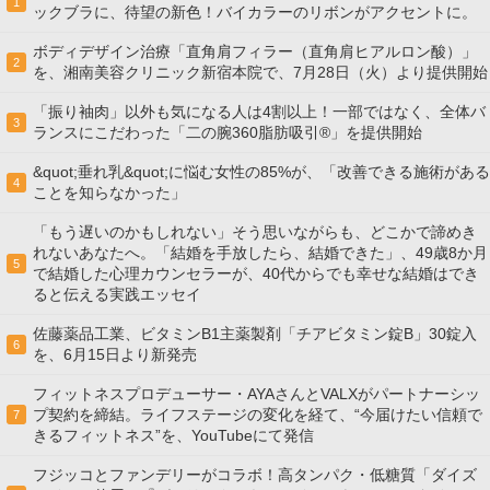
1
ックブラに、待望の新色！バイカラーのリボンがアクセントに。
ボディデザイン治療「直角肩フィラー（直角肩ヒアルロン酸）」
2
を、湘南美容クリニック新宿本院で、7月28日（火）より提供開始
「振り袖肉」以外も気になる人は4割以上！一部ではなく、全体バ
3
ランスにこだわった「二の腕360脂肪吸引®」を提供開始
&quot;垂れ乳&quot;に悩む女性の85%が、「改善できる施術がある
4
ことを知らなかった」
「もう遅いのかもしれない」そう思いながらも、どこかで諦めき
れないあなたへ。「結婚を手放したら、結婚できた」、49歳8か月
5
で結婚した心理カウンセラーが、40代からでも幸せな結婚はでき
ると伝える実践エッセイ
佐藤薬品工業、ビタミンB1主薬製剤「チアビタミン錠B」30錠入
6
を、6月15日より新発売
フィットネスプロデューサー・AYAさんとVALXがパートナーシッ
プ契約を締結。ライフステージの変化を経て、“今届けたい信頼で
7
きるフィットネス”を、YouTubeにて発信
フジッコとファンデリーがコラボ！高タンパク・低糖質「ダイズ